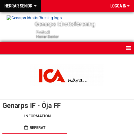
HERRAR SENIOR
LOGGA IN
Genarps Idrottsförening
Fotboll
Herrar Senior
HEM
NYHETER
KONTAKT
KALENDER
Genarps IF - Öja FF
TRUPPEN
INFORMATION
SERIER
REFERAT