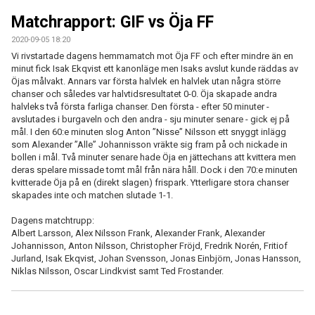
MATCHER
Matchrapport: GIF vs Öja FF
EKEVALLEN IP
2020-09-05 18:20
Vi rivstartade dagens hemmamatch mot Öja FF och efter mindre än en
minut fick Isak Ekqvist ett kanonläge men Isaks avslut kunde räddas av
DOKUMENT
Öjas målvakt. Annars var första halvlek en halvlek utan några större
chanser och således var halvtidsresultatet 0-0. Öja skapade andra
BILDER
halvleks två första farliga chanser. Den första - efter 50 minuter -
avslutades i burgaveln och den andra - sju minuter senare - gick ej på
STATISTIK
mål. I den 60:e minuten slog Anton ”Nisse” Nilsson ett snyggt inlägg
som Alexander ”Alle” Johannisson vräkte sig fram på och nickade in
bollen i mål. Två minuter senare hade Öja en jättechans att kvittera men
ÅRSKORT A-LAG 2026
deras spelare missade tomt mål från nära håll. Dock i den 70:e minuten
kvitterade Öja på en (direkt slagen) frispark. Ytterligare stora chanser
skapades inte och matchen slutade 1-1.
Dagens matchtrupp:
Albert Larsson, Alex Nilsson Frank, Alexander Frank, Alexander
Johannisson, Anton Nilsson, Christopher Fröjd, Fredrik Norén, Fritiof
Jurland, Isak Ekqvist, Johan Svensson, Jonas Einbjörn, Jonas Hansson,
Niklas Nilsson, Oscar Lindkvist samt Ted Frostander.