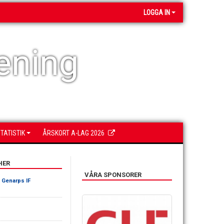
LOGGA IN
ening
TATISTIK
ÅRSKORT A-LAG 2026
HER
VÅRA SPONSORER
-
Genarps IF