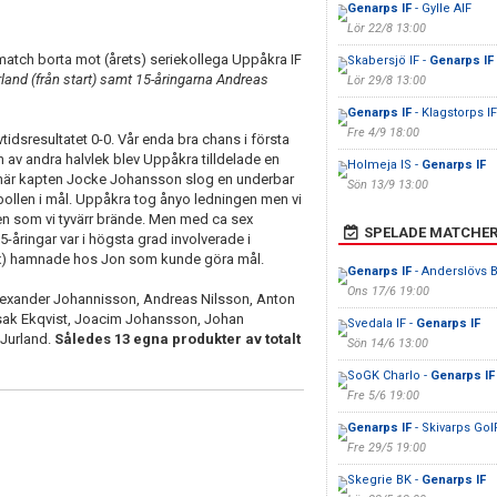
Genarps IF
- Gylle AIF
Lör 22/8 13:00
smatch borta mot (årets) seriekollega Uppåkra IF
Skabersjö IF -
Genarps IF
rland (från start) samt 15-åringarna Andreas
Lör 29/8 13:00
Genarps IF
- Klagstorps IF
Fre 4/9 18:00
tidsresultatet 0-0. Vår enda bra chans i första
en av andra halvlek blev Uppåkra tilldelade en
Holmeja IS -
Genarps IF
 när kapten Jocke Johansson slog en underbar
Sön 13/9 13:00
bollen i mål. Uppåkra tog ånyo ledningen men vi
en som vi tyvärr brände. Men med ca sex
SPELADE MATCHE
-åringar var i högsta grad involverade i
 Alex) hamnade hos Jon som kunde göra mål.
Genarps IF
- Anderslövs 
Ons 17/6 19:00
lexander Johannisson, Andreas Nilsson, Anton
, Isak Ekqvist, Joacim Johansson, Johan
Svedala IF -
Genarps IF
 Jurland.
Således 13 egna produkter av totalt
Sön 14/6 13:00
SoGK Charlo -
Genarps IF
Fre 5/6 19:00
Genarps IF
- Skivarps GoI
Fre 29/5 19:00
Skegrie BK -
Genarps IF