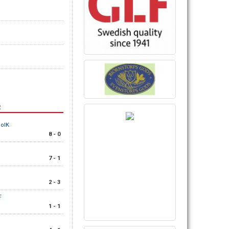
R
BoIK
8 - 0
7 - 1
2 - 3
F
1 - 1