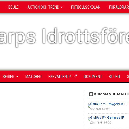
BOULE
ACTION OCH TREND
FOTBOLLSSKOLAN
FÖRÄLDRAR
rps Idrottsför
SERIER
MATCHER
EKEVALLEN IP
DOKUMENT
BILDER
S
KOMMANDE MATC
Östra-Torp Smygehuk FF 
Sön 9/8 13:00
Gislövs IF -
Genarps IF
Sön 16/8 14:00