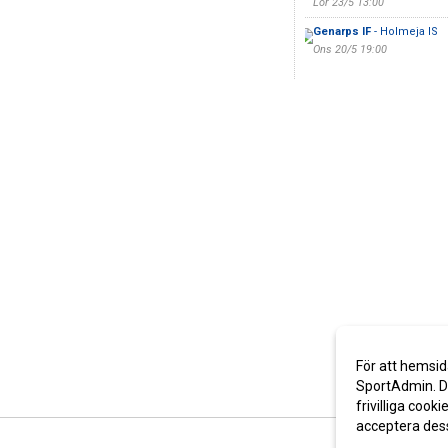
Lör 23/5 13:00
Genarps IF
- Holmeja IS
Ons 20/5 19:00
För att hemsid
SportAdmin. De
frivilliga cooki
acceptera des