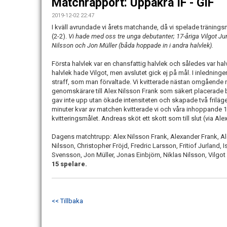
Matchrapport: Uppåkra IF - GIF
2019-12-02 22:47
I kväll avrundade vi årets matchande, då vi spelade träning
(2-2).
Vi hade med oss tre unga debutanter; 17-åriga Vilgot Ju
Nilsson och Jon Müller (båda hoppade in i andra halvlek).
Första halvlek var en chansfattig halvlek och således var halv
halvlek hade Vilgot, men avslutet gick ej på mål. I inledning
straff, som man förvaltade. Vi kvitterade nästan omgående
genomskärare till Alex Nilsson Frank som säkert placerade 
gav inte upp utan ökade intensiteten och skapade två friläg
minuter kvar av matchen kvitterade vi och våra inhoppande 15
kvitteringsmålet. Andreas sköt ett skott som till slut (via
Dagens matchtrupp: Alex Nilsson Frank, Alexander Frank, A
Nilsson, Christopher Fröjd, Fredric Larsson, Fritiof Jurland
Svensson, Jon Müller, Jonas Einbjörn, Niklas Nilsson, Vilgot
15 spelare.
<< Tillbaka