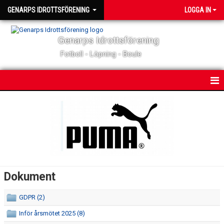
GENARPS IDROTTSFÖRENING
LOGGA IN
Genarps Idrottsförening
Fotboll - Löpning - Boule
HEM
NYHETER
MATCHER & TÄVLINGAR
KALENDER
Dokument
KONTAKT
GDPR (2)
OM KLUBBEN
Inför årsmötet 2025 (8)