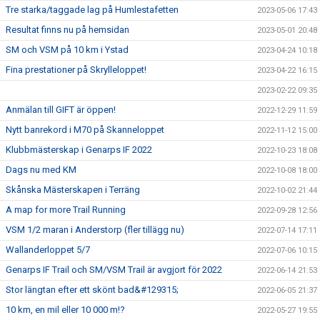
Tre starka/taggade lag på Humlestafetten
2023-05-06 17:43
Resultat finns nu på hemsidan
2023-05-01 20:48
SM och VSM på 10 km i Ystad
2023-04-24 10:18
Fina prestationer på Skrylleloppet!
2023-04-22 16:15
2023-02-22 09:35
Anmälan till GIFT är öppen!
2022-12-29 11:59
Nytt banrekord i M70 på Skanneloppet
2022-11-12 15:00
Klubbmästerskap i Genarps IF 2022
2022-10-23 18:08
Dags nu med KM
2022-10-08 18:00
Skånska Mästerskapen i Terräng
2022-10-02 21:44
A map for more Trail Running
2022-09-28 12:56
VSM 1/2 maran i Anderstorp (fler tillägg nu)
2022-07-14 17:11
Wallanderloppet 5/7
2022-07-06 10:15
Genarps IF Trail och SM/VSM Trail är avgjort för 2022
2022-06-14 21:53
Stor längtan efter ett skönt bad&#129315;
2022-06-05 21:37
10 km, en mil eller 10 000 m!?
2022-05-27 19:55