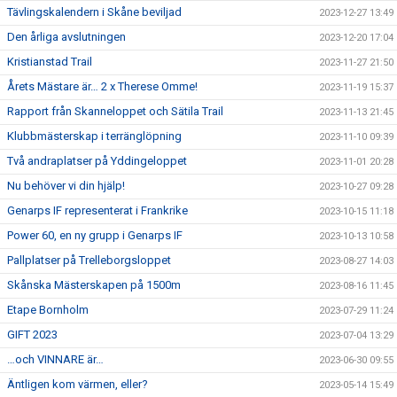
Tävlingskalendern i Skåne beviljad
2023-12-27 13:49
Den årliga avslutningen
2023-12-20 17:04
Kristianstad Trail
2023-11-27 21:50
Årets Mästare är… 2 x Therese Omme!
2023-11-19 15:37
Rapport från Skanneloppet och Sätila Trail
2023-11-13 21:45
Klubbmästerskap i terränglöpning
2023-11-10 09:39
Två andraplatser på Yddingeloppet
2023-11-01 20:28
Nu behöver vi din hjälp!
2023-10-27 09:28
Genarps IF representerat i Frankrike
2023-10-15 11:18
Power 60, en ny grupp i Genarps IF
2023-10-13 10:58
Pallplatser på Trelleborgsloppet
2023-08-27 14:03
Skånska Mästerskapen på 1500m
2023-08-16 11:45
Etape Bornholm
2023-07-29 11:24
GIFT 2023
2023-07-04 13:29
…och VINNARE är…
2023-06-30 09:55
Äntligen kom värmen, eller?
2023-05-14 15:49