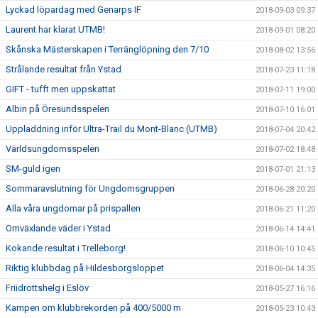
Lyckad löpardag med Genarps IF
2018-09-03 09:37
Laurent har klarat UTMB!
2018-09-01 08:20
Skånska Mästerskapen i Terränglöpning den 7/10
2018-08-02 13:56
Strålande resultat från Ystad
2018-07-23 11:18
GIFT - tufft men uppskattat
2018-07-11 19:00
Albin på Öresundsspelen
2018-07-10 16:01
Uppladdning inför Ultra-Trail du Mont-Blanc (UTMB)
2018-07-04 20:42
Världsungdomsspelen
2018-07-02 18:48
SM-guld igen
2018-07-01 21:13
Sommaravslutning för Ungdomsgruppen
2018-06-28 20:20
Alla våra ungdomar på prispallen
2018-06-21 11:20
Omväxlande väder i Ystad
2018-06-14 14:41
Kokande resultat i Trelleborg!
2018-06-10 10:45
Riktig klubbdag på Hildesborgsloppet
2018-06-04 14:35
Friidrottshelg i Eslöv
2018-05-27 16:16
Kampen om klubbrekorden på 400/5000 m
2018-05-23 10:43