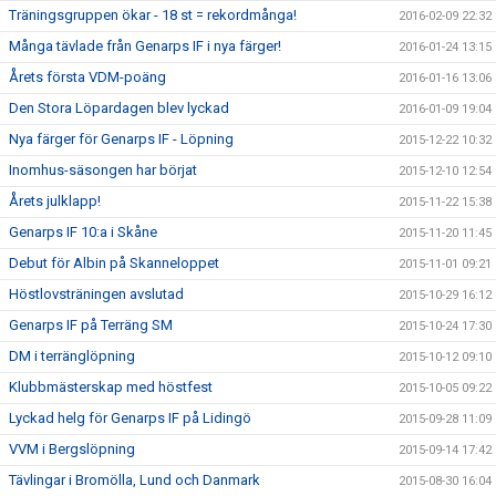
Träningsgruppen ökar - 18 st = rekordmånga!
2016-02-09 22:32
Många tävlade från Genarps IF i nya färger!
2016-01-24 13:15
Årets första VDM-poäng
2016-01-16 13:06
Den Stora Löpardagen blev lyckad
2016-01-09 19:04
Nya färger för Genarps IF - Löpning
2015-12-22 10:32
Inomhus-säsongen har börjat
2015-12-10 12:54
Årets julklapp!
2015-11-22 15:38
Genarps IF 10:a i Skåne
2015-11-20 11:45
Debut för Albin på Skanneloppet
2015-11-01 09:21
Höstlovsträningen avslutad
2015-10-29 16:12
Genarps IF på Terräng SM
2015-10-24 17:30
DM i terränglöpning
2015-10-12 09:10
Klubbmästerskap med höstfest
2015-10-05 09:22
Lyckad helg för Genarps IF på Lidingö
2015-09-28 11:09
VVM i Bergslöpning
2015-09-14 17:42
Tävlingar i Bromölla, Lund och Danmark
2015-08-30 16:04