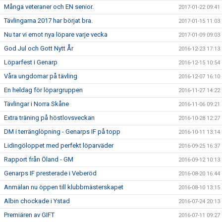
Många veteraner och EN senior.
2017-01-22 09:41
Tävlingarna 2017 har börjat bra.
2017-01-15 11:03
Nu tar vi emot nya löpare varje vecka
2017-01-09 09:03
God Jul och Gott Nytt År
2016-12-23 17:13
Löparfest i Genarp
2016-12-15 10:54
Våra ungdomar på tävling
2016-12-07 16:10
En heldag för löpargruppen
2016-11-27 14:22
Tävlingar i Norra Skåne
2016-11-06 09:21
Extra träning på höstlovsveckan
2016-10-28 12:27
DM i terränglöpning - Genarps IF på topp
2016-10-11 13:14
Lidingöloppet med perfekt löparväder
2016-09-25 16:37
Rapport från Öland - GM
2016-09-12 10:13
Genarps IF presterade i Veberöd
2016-08-20 16:44
Anmälan nu öppen till klubbmästerskapet
2016-08-10 13:15
Albin chockade i Ystad
2016-07-24 20:13
Premiären av GIFT
2016-07-11 09:27