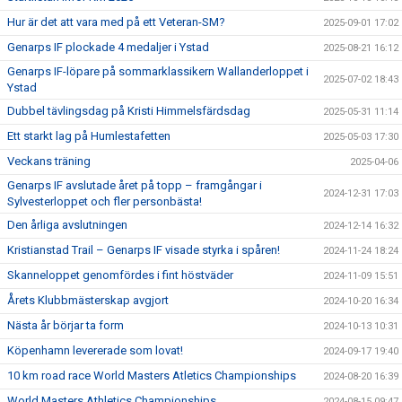
Hur är det att vara med på ett Veteran-SM?
2025-09-01 17:02
Genarps IF plockade 4 medaljer i Ystad
2025-08-21 16:12
Genarps IF-löpare på sommarklassikern Wallanderloppet i
2025-07-02 18:43
Ystad
Dubbel tävlingsdag på Kristi Himmelsfärdsdag
2025-05-31 11:14
Ett starkt lag på Humlestafetten
2025-05-03 17:30
Veckans träning
2025-04-06
Genarps IF avslutade året på topp – framgångar i
2024-12-31 17:03
Sylvesterloppet och fler personbästa!
Den årliga avslutningen
2024-12-14 16:32
Kristianstad Trail – Genarps IF visade styrka i spåren!
2024-11-24 18:24
Skanneloppet genomfördes i fint höstväder
2024-11-09 15:51
Årets Klubbmästerskap avgjort
2024-10-20 16:34
Nästa år börjar ta form
2024-10-13 10:31
Köpenhamn levererade som lovat!
2024-09-17 19:40
10 km road race World Masters Atletics Championships
2024-08-20 16:39
World Masters Athletics Championships
2024-08-15 09:47