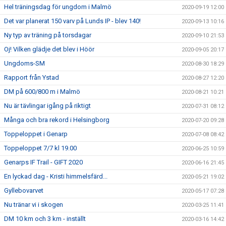
Hel träningsdag för ungdom i Malmö
2020-09-19 12:00
Det var planerat 150 varv på Lunds IP - blev 140!
2020-09-13 10:16
Ny typ av träning på torsdagar
2020-09-10 21:53
Oj! Vilken glädje det blev i Höör
2020-09-05 20:17
Ungdoms-SM
2020-08-30 18:29
Rapport från Ystad
2020-08-27 12:20
DM på 600/800 m i Malmö
2020-08-21 10:21
Nu är tävlingar igång på riktigt
2020-07-31 08:12
Många och bra rekord i Helsingborg
2020-07-20 09:28
Toppeloppet i Genarp
2020-07-08 08:42
Toppeloppet 7/7 kl 19.00
2020-06-25 10:59
Genarps IF Trail - GIFT 2020
2020-06-16 21:45
En lyckad dag - Kristi himmelsfärd...
2020-05-21 19:02
Gyllebovarvet
2020-05-17 07:28
Nu tränar vi i skogen
2020-03-25 11:41
DM 10 km och 3 km - inställt
2020-03-16 14:42