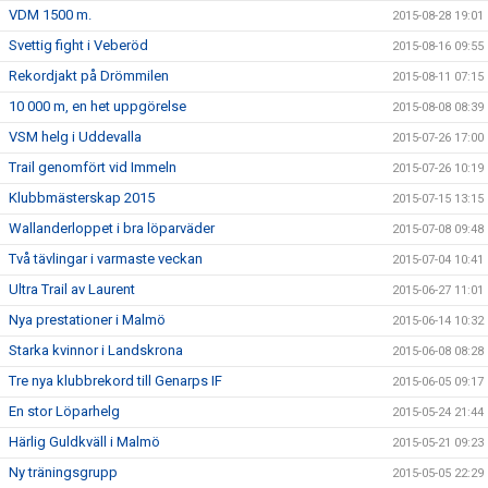
VDM 1500 m.
2015-08-28 19:01
Svettig fight i Veberöd
2015-08-16 09:55
Rekordjakt på Drömmilen
2015-08-11 07:15
10 000 m, en het uppgörelse
2015-08-08 08:39
VSM helg i Uddevalla
2015-07-26 17:00
Trail genomfört vid Immeln
2015-07-26 10:19
Klubbmästerskap 2015
2015-07-15 13:15
Wallanderloppet i bra löparväder
2015-07-08 09:48
Två tävlingar i varmaste veckan
2015-07-04 10:41
Ultra Trail av Laurent
2015-06-27 11:01
Nya prestationer i Malmö
2015-06-14 10:32
Starka kvinnor i Landskrona
2015-06-08 08:28
Tre nya klubbrekord till Genarps IF
2015-06-05 09:17
En stor Löparhelg
2015-05-24 21:44
Härlig Guldkväll i Malmö
2015-05-21 09:23
Ny träningsgrupp
2015-05-05 22:29