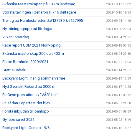
Skånska Mästerskapen på 10 km landsväg
2021-10-17 19:02
Största tävlingen i Genarps IF - 16 deltagare
2021-10-10 19:35
Tre lag på Humlestafetten &#127939;&#127995;
2021-09-24 14:16
Ny träningsgrupp på lördagar
2021-09-06 20:24
Vilken löpardag
2021-09-04 21:27
Race report USM 2021 Norrköping
2021-08-18 07:35
Skånska mästerskap 200 och 400 m
2021-08-04 21:40
Etape Bornholm 2020/2021
2021-07-31 11:03
Grattis Babak!
2021-07-14 21:57
Backyard Light i härlig sommarvärme
2021-06-19 16:39
Nytt Svenskt Rekord på 3000 m
2021-06-17 10:28
En Grym prestation av ”VÅR” Leif
2021-06-11 09:12
En sådan Löparfest det blev
2021-06-07 21:58
Första inbjudan till banlopp
2021-05-31 09:39
Gyllebovarvet 2021
2021-05-22 18:19
Backyard Light Genarp 19/6
2021-05-15 11:37