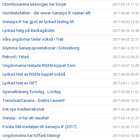
Utomhusarena säsongen har börjat
2017-05-14 17:57
Humlestafetten - där vinner Genarps IF nästan allt
2017-05-06 19:54
Genarps IF har gjort en lyckad tävling till
2017-05-03 13:40
Lyckad helg på Backagården
2017-04-23 16:38
Våra ungdomar tävlar också i Trail
2017-04-20 22:31
Grymma Genarpsprestationer i Sölvesborg
2017-04-14 23:13
Rekord i Ystad
2017-04-10 09:23
Ungdomarna testade RISEN-loppet 5 km
2017-04-07 19:28
Lyckad test av RISEN-loppet också
2017-04-05 09:09
Lyckad test av GIFT
2017-03-11 12:47
Specialträning Torsdag - Lördag
2017-03-08 11:01
TransGranCanaria - Grattis Laurent!
2017-03-03 10:32
Det nya medlemskortet
2017-02-28 08:52
Genarp - vi har ett resultat!
2017-02-14 21:24
Första SM-medaljen till Genarps IF (2017)
2017-02-06 11:01
Ungdomarna har tuffast träning!
2017-02-02 10:40