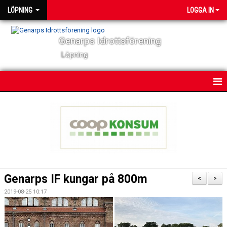
LÖPNING
LOGGA IN
Genarps Idrottsförening
Löpning
HEM
NYHETER
VÅRA TRÄNINGAR
TIDIGARE ARRANGEMANG
Genarps IF kungar på 800m
<
>
VÅRA LÖPARE
2019-08-25 10:17
POWER 60