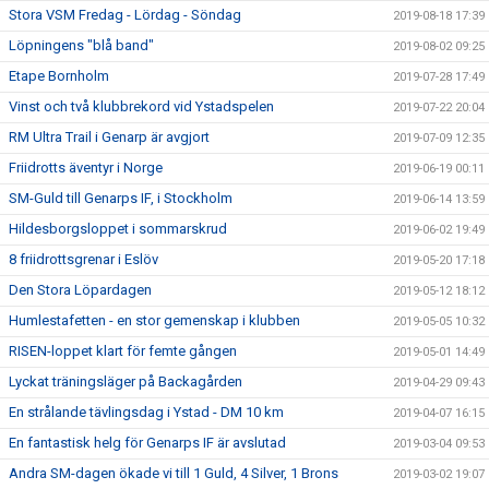
Stora VSM Fredag - Lördag - Söndag
2019-08-18 17:39
Löpningens "blå band"
2019-08-02 09:25
Etape Bornholm
2019-07-28 17:49
Vinst och två klubbrekord vid Ystadspelen
2019-07-22 20:04
RM Ultra Trail i Genarp är avgjort
2019-07-09 12:35
Friidrotts äventyr i Norge
2019-06-19 00:11
SM-Guld till Genarps IF, i Stockholm
2019-06-14 13:59
Hildesborgsloppet i sommarskrud
2019-06-02 19:49
8 friidrottsgrenar i Eslöv
2019-05-20 17:18
Den Stora Löpardagen
2019-05-12 18:12
Humlestafetten - en stor gemenskap i klubben
2019-05-05 10:32
RISEN-loppet klart för femte gången
2019-05-01 14:49
Lyckat träningsläger på Backagården
2019-04-29 09:43
En strålande tävlingsdag i Ystad - DM 10 km
2019-04-07 16:15
En fantastisk helg för Genarps IF är avslutad
2019-03-04 09:53
Andra SM-dagen ökade vi till 1 Guld, 4 Silver, 1 Brons
2019-03-02 19:07