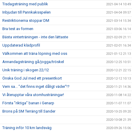
Tisdagsträning med publik
2021-04-14 10:49
Inbjudan till Pannkaksspelen
2021-04-04 09:57
Restriktionerna stoppar DM
2021-03-14 15:34
Bra test av formen
2021-03-06 16:14
Bästa vinterträningen - inte den lättaste
2021-02-09 21:11
Uppdaterad klädprofil
2021-02-01 16:34
Välkommen att träna löpning med oss
2021-01-12 21:13
Annandagsträning gå/jogga/tröskel
2020-12-25 10:51
Unik träning i skogen 22/12
2020-12-21 22:15
Önska God Jul med ett presentkort
2020-12-12 10:13
Vem sa... ”det finns inget dåligt väder”!?
2020-11-21 14:36
Vi återupptar våra utomhusträningar!
2020-11-08 14:22
Första ”riktiga” banan i Genarp
2020-11-07 11:07
Brons på SM Terräng till Sander
2020-10-25 09:20
2020-10-08 21:39
Träning inför 10 km landsväg
2020-09-26 15:06