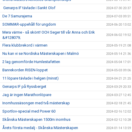
Genarps IF tävlade i Sankt Olof
2024-07-30 20:37
De 7 Samurajerna
2024-07-03 09:51
SOMMAR-uppehåll för ungdom
2024-06-20 13:02
Mera värme - så skönt! OCH Seger till vår Anna och Erik
2024-06-02 19:52
&#128079;
Flera klubbrekord i värmen
2024-05-19 21:08
Nu kan vi se Nordiska Mästerskapen i Malmö
2024-05-14 21:36
2 lag genomförde Humlestafetten
2024-05-04 17:01
Banrekorden RISEN-loppet
2024-05-03 09:06
11 löpare tävlade i helgen (minst)
2024-04-21 21:25
Genarps IF på Ryssberget
2024-03-29 20:33
Jag är ingen Marathonlöpare
2024-03-27 12:45
Inomhussäsongen med två mästerskap
2024-02-18 21:45
Sportlov-special med Power 60
2024-02-16 12:02
Skånska Mästerskapen 1500m inomhus
2024-02-12 10:28
Årets första medalj - Skånska Mästerskapen
2024-01-14 13:59