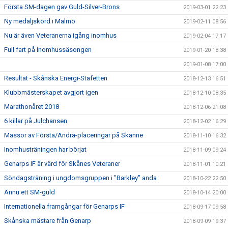
Första SM-dagen gav Guld-Silver-Brons
2019-03-01 22:23
Ny medaljskörd i Malmö
2019-02-11 08:56
Nu är även Veteranerna igång inomhus
2019-02-04 17:17
Full fart på Inomhussäsongen
2019-01-20 18:38
2019-01-08 17:00
Resultat - Skånska Energi-Stafetten
2018-12-13 16:51
Klubbmästerskapet avgjort igen
2018-12-10 08:35
Marathonåret 2018
2018-12-06 21:08
6 killar på Julchansen
2018-12-02 16:29
Massor av Första/Andra-placeringar på Skanne
2018-11-10 16:32
Inomhusträningen har börjat
2018-11-09 09:24
Genarps IF är värd för Skånes Veteraner
2018-11-01 10:21
Söndagsträning i ungdomsgruppen i "Barkley" anda
2018-10-22 22:50
Ännu ett SM-guld
2018-10-14 20:00
Internationella framgångar för Genarps IF
2018-09-17 09:58
Skånska mästare från Genarp
2018-09-09 19:37