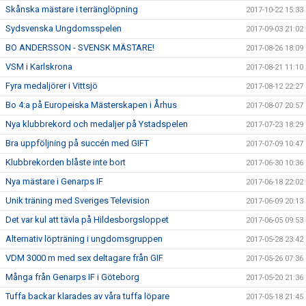
Skånska mästare i terränglöpning
2017-10-22 15:33
Sydsvenska Ungdomsspelen
2017-09-03 21:02
BO ANDERSSON - SVENSK MÄSTARE!
2017-08-26 18:09
VSM i Karlskrona
2017-08-21 11:10
Fyra medaljörer i Vittsjö
2017-08-12 22:27
Bo 4:a på Europeiska Mästerskapen i Århus
2017-08-07 20:57
Nya klubbrekord och medaljer på Ystadspelen
2017-07-23 18:29
Bra uppföljning på succén med GIFT
2017-07-09 10:47
Klubbrekorden blåste inte bort
2017-06-30 10:36
Nya mästare i Genarps IF
2017-06-18 22:02
Unik träning med Sveriges Television
2017-06-09 20:13
Det var kul att tävla på Hildesborgsloppet
2017-06-05 09:53
Alternativ löpträning i ungdomsgruppen
2017-05-28 23:42
VDM 3000 m med sex deltagare från GIF
2017-05-26 07:36
Många från Genarps IF i Göteborg
2017-05-20 21:36
Tuffa backar klarades av våra tuffa löpare
2017-05-18 21:45