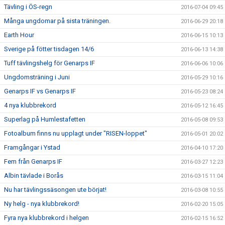
Tävling i ÖS-regn
2016-07-04 09:45
Många ungdomar på sista träningen.
2016-06-29 20:18
Earth Hour
2016-06-15 10:13
Sverige på fötter tisdagen 14/6
2016-06-13 14:38
Tuff tävlingshelg för Genarps IF
2016-06-06 10:06
Ungdomsträning i Juni
2016-05-29 10:16
Genarps IF vs Genarps IF
2016-05-23 08:24
4 nya klubbrekord
2016-05-12 16:45
Superlag på Humlestafetten
2016-05-08 09:53
Fotoalbum finns nu upplagt under "RISEN-loppet"
2016-05-01 20:02
Framgångar i Ystad
2016-04-10 17:20
Fem från Genarps IF
2016-03-27 12:23
Albin tävlade i Borås
2016-03-15 11:04
Nu har tävlingssäsongen ute börjat!
2016-03-08 10:55
Ny helg - nya klubbrekord!
2016-02-20 15:05
Fyra nya klubbrekord i helgen
2016-02-15 16:52