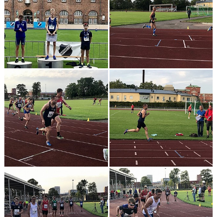
KONTAKT
LÄNKAR
INTERNA TÄVLINGAR
GIFT GENARPS IF TRAIL 2026
ANMÄLAN TILL LÖPGRUPPEN