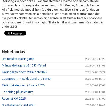
I torsdags var det också Skånemästerskap i Malmö och Genarp ställde
upp med fyra löpare på startlinjen gemom Bo, Gustav, Albin och Sander.
Alla fick med sig medalj hem (tre Guld och ett Silver). Kungen för dagen
blev Gustav som vann sin åldersklass i ett 7 man starkt startfält med det
nya perset 2:30.39! Det anmärkningsvärda är att Gustav bara blir snabbare
och snabbare för vart år som går. Nästa år håller vi tummarna för att du går
under 2:30!
Nyhetsarkiv
Bra resultat i tävlingarna
2026-06-13 17:28
Många deltagare på 10 K i Ystad
2026-04-13 11:06
Tävlingskalendern 2026 och 2027
2026-04-05 09:24
Löprapport - nytt klubbrekord i M40!
2026-03-08 16:19
Tävlingskalendern i Skåne 2026
2026-02-09 17:06
En heldag på Atletikum
2026-02-01 17:04
Resultat KM 2025
2025-10-19 17:02
Startlistan inför KM 2025
2025-10-18 10:48