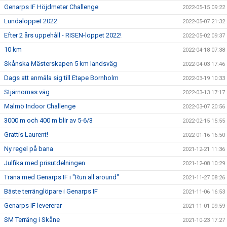
Genarps IF Höjdmeter Challenge
2022-05-15 09:22
Lundaloppet 2022
2022-05-07 21:32
Efter 2 års uppehåll - RISEN-loppet 2022!
2022-05-02 09:37
10 km
2022-04-18 07:38
Skånska Mästerskapen 5 km landsväg
2022-04-03 17:46
Dags att anmäla sig till Etape Bornholm
2022-03-19 10:33
Stjärnornas väg
2022-03-13 17:17
Malmö Indoor Challenge
2022-03-07 20:56
3000 m och 400 m blir av 5-6/3
2022-02-15 15:55
Grattis Laurent!
2022-01-16 16:50
Ny regel på bana
2021-12-21 11:36
Julfika med prisutdelningen
2021-12-08 10:29
Träna med Genarps IF i "Run all around"
2021-11-27 08:26
Bäste terränglöpare i Genarps IF
2021-11-06 16:53
Genarps IF levererar
2021-11-01 09:59
SM Terräng i Skåne
2021-10-23 17:27