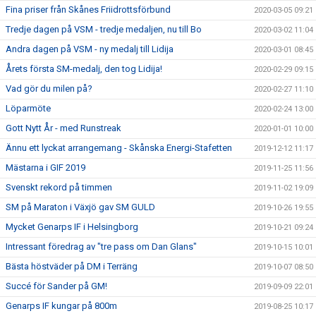
Fina priser från Skånes Friidrottsförbund
2020-03-05 09:21
Tredje dagen på VSM - tredje medaljen, nu till Bo
2020-03-02 11:04
Andra dagen på VSM - ny medalj till Lidija
2020-03-01 08:45
Årets första SM-medalj, den tog Lidija!
2020-02-29 09:15
Vad gör du milen på?
2020-02-27 11:10
Löparmöte
2020-02-24 13:00
Gott Nytt År - med Runstreak
2020-01-01 10:00
Ännu ett lyckat arrangemang - Skånska Energi-Stafetten
2019-12-12 11:17
Mästarna i GIF 2019
2019-11-25 11:56
Svenskt rekord på timmen
2019-11-02 19:09
SM på Maraton i Växjö gav SM GULD
2019-10-26 19:55
Mycket Genarps IF i Helsingborg
2019-10-21 09:24
Intressant föredrag av "tre pass om Dan Glans"
2019-10-15 10:01
Bästa höstväder på DM i Terräng
2019-10-07 08:50
Succé för Sander på GM!
2019-09-09 22:01
Genarps IF kungar på 800m
2019-08-25 10:17