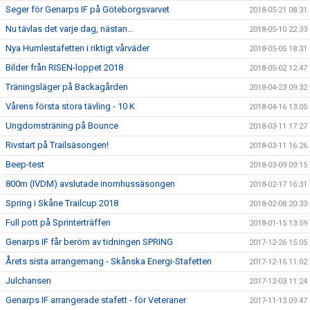
Seger för Genarps IF på Göteborgsvarvet
2018-05-21 08:31
Nu tävlas det varje dag, nästan...
2018-05-10 22:33
Nya Humlestafetten i riktigt vårväder
2018-05-05 18:31
Bilder från RISEN-loppet 2018
2018-05-02 12:47
Träningsläger på Backagården
2018-04-23 09:32
Vårens första stora tävling - 10 K
2018-04-16 13:05
Ungdomsträning på Bounce
2018-03-11 17:27
Rivstart på Trailsäsongen!
2018-03-11 16:26
Beep-test
2018-03-09 09:15
800m (IVDM) avslutade inomhussäsongen
2018-02-17 16:31
Spring i Skåne Trailcup 2018
2018-02-08 20:33
Full pott på Sprinterträffen
2018-01-15 13:59
Genarps IF får beröm av tidningen SPRING
2017-12-26 15:05
Årets sista arrangemang - Skånska Energi-Stafetten
2017-12-15 11:02
Julchansen
2017-12-03 11:24
Genarps IF arrangerade stafett - för Veteraner
2017-11-13 09:47