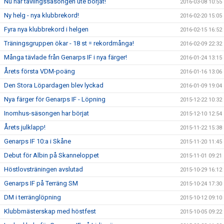
Nu har tävlingssäsongen ute börjat!
2016-03-08 10:55
Ny helg - nya klubbrekord!
2016-02-20 15:05
Fyra nya klubbrekord i helgen
2016-02-15 16:52
Träningsgruppen ökar - 18 st = rekordmånga!
2016-02-09 22:32
Många tävlade från Genarps IF i nya färger!
2016-01-24 13:15
Årets första VDM-poäng
2016-01-16 13:06
Den Stora Löpardagen blev lyckad
2016-01-09 19:04
Nya färger för Genarps IF - Löpning
2015-12-22 10:32
Inomhus-säsongen har börjat
2015-12-10 12:54
Årets julklapp!
2015-11-22 15:38
Genarps IF 10:a i Skåne
2015-11-20 11:45
Debut för Albin på Skanneloppet
2015-11-01 09:21
Höstlovsträningen avslutad
2015-10-29 16:12
Genarps IF på Terräng SM
2015-10-24 17:30
DM i terränglöpning
2015-10-12 09:10
Klubbmästerskap med höstfest
2015-10-05 09:22