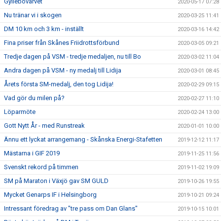
Gyllebovarvet
2020-05-17 07:28
Nu tränar vi i skogen
2020-03-25 11:41
DM 10 km och 3 km - inställt
2020-03-16 14:42
Fina priser från Skånes Friidrottsförbund
2020-03-05 09:21
Tredje dagen på VSM - tredje medaljen, nu till Bo
2020-03-02 11:04
Andra dagen på VSM - ny medalj till Lidija
2020-03-01 08:45
Årets första SM-medalj, den tog Lidija!
2020-02-29 09:15
Vad gör du milen på?
2020-02-27 11:10
Löparmöte
2020-02-24 13:00
Gott Nytt År - med Runstreak
2020-01-01 10:00
Ännu ett lyckat arrangemang - Skånska Energi-Stafetten
2019-12-12 11:17
Mästarna i GIF 2019
2019-11-25 11:56
Svenskt rekord på timmen
2019-11-02 19:09
SM på Maraton i Växjö gav SM GULD
2019-10-26 19:55
Mycket Genarps IF i Helsingborg
2019-10-21 09:24
Intressant föredrag av "tre pass om Dan Glans"
2019-10-15 10:01