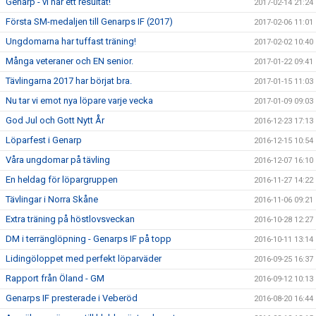
Genarp - vi har ett resultat!
2017-02-14 21:24
Första SM-medaljen till Genarps IF (2017)
2017-02-06 11:01
Ungdomarna har tuffast träning!
2017-02-02 10:40
Många veteraner och EN senior.
2017-01-22 09:41
Tävlingarna 2017 har börjat bra.
2017-01-15 11:03
Nu tar vi emot nya löpare varje vecka
2017-01-09 09:03
God Jul och Gott Nytt År
2016-12-23 17:13
Löparfest i Genarp
2016-12-15 10:54
Våra ungdomar på tävling
2016-12-07 16:10
En heldag för löpargruppen
2016-11-27 14:22
Tävlingar i Norra Skåne
2016-11-06 09:21
Extra träning på höstlovsveckan
2016-10-28 12:27
DM i terränglöpning - Genarps IF på topp
2016-10-11 13:14
Lidingöloppet med perfekt löparväder
2016-09-25 16:37
Rapport från Öland - GM
2016-09-12 10:13
Genarps IF presterade i Veberöd
2016-08-20 16:44