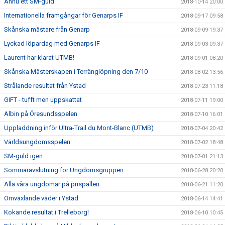
Ännu ett SM-guld
2018-10-14 20:00
Internationella framgångar för Genarps IF
2018-09-17 09:58
Skånska mästare från Genarp
2018-09-09 19:37
Lyckad löpardag med Genarps IF
2018-09-03 09:37
Laurent har klarat UTMB!
2018-09-01 08:20
Skånska Mästerskapen i Terränglöpning den 7/10
2018-08-02 13:56
Strålande resultat från Ystad
2018-07-23 11:18
GIFT - tufft men uppskattat
2018-07-11 19:00
Albin på Öresundsspelen
2018-07-10 16:01
Uppladdning inför Ultra-Trail du Mont-Blanc (UTMB)
2018-07-04 20:42
Världsungdomsspelen
2018-07-02 18:48
SM-guld igen
2018-07-01 21:13
Sommaravslutning för Ungdomsgruppen
2018-06-28 20:20
Alla våra ungdomar på prispallen
2018-06-21 11:20
Omväxlande väder i Ystad
2018-06-14 14:41
Kokande resultat i Trelleborg!
2018-06-10 10:45