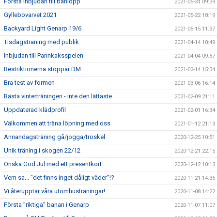
Första inbjudan till banlopp
2021-05-31 09:39
Gyllebovarvet 2021
2021-05-22 18:19
Backyard Light Genarp 19/6
2021-05-15 11:37
Tisdagsträning med publik
2021-04-14 10:49
Inbjudan till Pannkaksspelen
2021-04-04 09:57
Restriktionerna stoppar DM
2021-03-14 15:34
Bra test av formen
2021-03-06 16:14
Bästa vinterträningen - inte den lättaste
2021-02-09 21:11
Uppdaterad klädprofil
2021-02-01 16:34
Välkommen att träna löpning med oss
2021-01-12 21:13
Annandagsträning gå/jogga/tröskel
2020-12-25 10:51
Unik träning i skogen 22/12
2020-12-21 22:15
Önska God Jul med ett presentkort
2020-12-12 10:13
Vem sa... ”det finns inget dåligt väder”!?
2020-11-21 14:36
Vi återupptar våra utomhusträningar!
2020-11-08 14:22
Första ”riktiga” banan i Genarp
2020-11-07 11:07