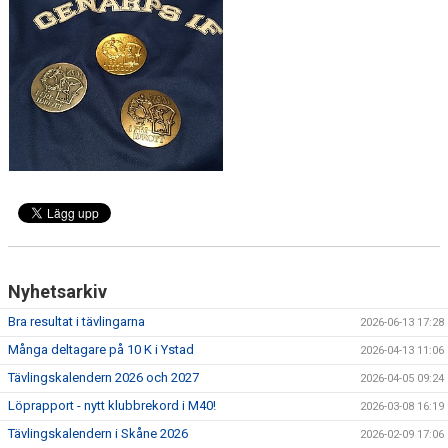
KONTAKT
LÄNKAR
INTERNA TÄVLINGAR
GIFT GENARPS IF TRAIL 2026
ANMÄLAN TILL LÖPGRUPPEN
Nyhetsarkiv
Bra resultat i tävlingarna
2026-06-13 17:28
Många deltagare på 10 K i Ystad
2026-04-13 11:06
Tävlingskalendern 2026 och 2027
2026-04-05 09:24
Löprapport - nytt klubbrekord i M40!
2026-03-08 16:19
Tävlingskalendern i Skåne 2026
2026-02-09 17:06