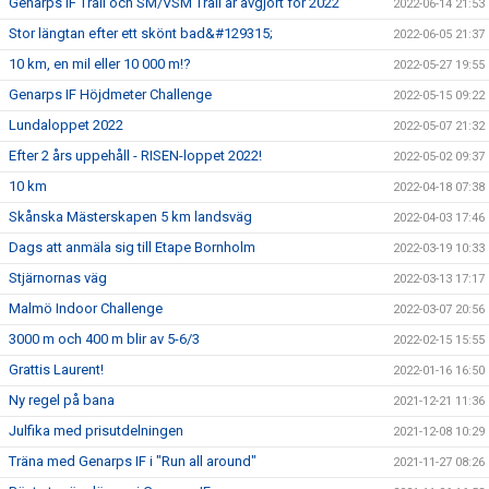
Genarps IF Trail och SM/VSM Trail är avgjort för 2022
2022-06-14 21:53
Stor längtan efter ett skönt bad&#129315;
2022-06-05 21:37
10 km, en mil eller 10 000 m!?
2022-05-27 19:55
Genarps IF Höjdmeter Challenge
2022-05-15 09:22
Lundaloppet 2022
2022-05-07 21:32
Efter 2 års uppehåll - RISEN-loppet 2022!
2022-05-02 09:37
10 km
2022-04-18 07:38
Skånska Mästerskapen 5 km landsväg
2022-04-03 17:46
Dags att anmäla sig till Etape Bornholm
2022-03-19 10:33
Stjärnornas väg
2022-03-13 17:17
Malmö Indoor Challenge
2022-03-07 20:56
3000 m och 400 m blir av 5-6/3
2022-02-15 15:55
Grattis Laurent!
2022-01-16 16:50
Ny regel på bana
2021-12-21 11:36
Julfika med prisutdelningen
2021-12-08 10:29
Träna med Genarps IF i "Run all around"
2021-11-27 08:26