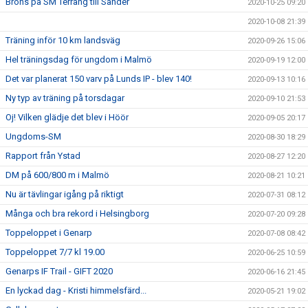
Brons på SM Terräng till Sander
2020-10-25 09:20
2020-10-08 21:39
Träning inför 10 km landsväg
2020-09-26 15:06
Hel träningsdag för ungdom i Malmö
2020-09-19 12:00
Det var planerat 150 varv på Lunds IP - blev 140!
2020-09-13 10:16
Ny typ av träning på torsdagar
2020-09-10 21:53
Oj! Vilken glädje det blev i Höör
2020-09-05 20:17
Ungdoms-SM
2020-08-30 18:29
Rapport från Ystad
2020-08-27 12:20
DM på 600/800 m i Malmö
2020-08-21 10:21
Nu är tävlingar igång på riktigt
2020-07-31 08:12
Många och bra rekord i Helsingborg
2020-07-20 09:28
Toppeloppet i Genarp
2020-07-08 08:42
Toppeloppet 7/7 kl 19.00
2020-06-25 10:59
Genarps IF Trail - GIFT 2020
2020-06-16 21:45
En lyckad dag - Kristi himmelsfärd...
2020-05-21 19:02