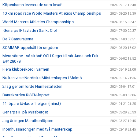
Köpenhamn levererade som lovat!
2024-09-17 19:40
10 km road race World Masters Atletics Championships
2024-08-20 16:39
World Masters Athletics Championships
2024-08-15 09:47
Genarps IF tävlade i Sankt Olof
2024-07-30 20:37
De 7 Samurajerna
2024-07-03 09:51
SOMMAR-uppehåll för ungdom
2024-06-20 13:02
Mera värme - så skönt! OCH Seger till vår Anna och Erik
2024-06-02 19:52
&#128079;
Flera klubbrekord i värmen
2024-05-19 21:08
Nu kan vi se Nordiska Mästerskapen i Malmö
2024-05-14 21:36
2 lag genomförde Humlestafetten
2024-05-04 17:01
Banrekorden RISEN-loppet
2024-05-03 09:06
11 löpare tävlade i helgen (minst)
2024-04-21 21:25
Genarps IF på Ryssberget
2024-03-29 20:33
Jag är ingen Marathonlöpare
2024-03-27 12:45
Inomhussäsongen med två mästerskap
2024-02-18 21:45