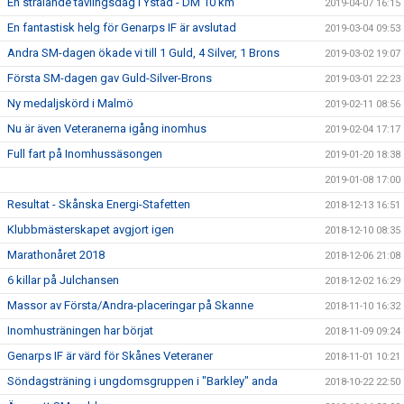
En strålande tävlingsdag i Ystad - DM 10 km
2019-04-07 16:15
En fantastisk helg för Genarps IF är avslutad
2019-03-04 09:53
Andra SM-dagen ökade vi till 1 Guld, 4 Silver, 1 Brons
2019-03-02 19:07
Första SM-dagen gav Guld-Silver-Brons
2019-03-01 22:23
Ny medaljskörd i Malmö
2019-02-11 08:56
Nu är även Veteranerna igång inomhus
2019-02-04 17:17
Full fart på Inomhussäsongen
2019-01-20 18:38
2019-01-08 17:00
Resultat - Skånska Energi-Stafetten
2018-12-13 16:51
Klubbmästerskapet avgjort igen
2018-12-10 08:35
Marathonåret 2018
2018-12-06 21:08
6 killar på Julchansen
2018-12-02 16:29
Massor av Första/Andra-placeringar på Skanne
2018-11-10 16:32
Inomhusträningen har börjat
2018-11-09 09:24
Genarps IF är värd för Skånes Veteraner
2018-11-01 10:21
Söndagsträning i ungdomsgruppen i "Barkley" anda
2018-10-22 22:50