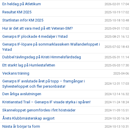
En heldag på Atletikum
2026-02-01 17:04
Resultat KM 2025
2025-10-19 17:02
Startlistan inför KM 2025
2025-10-18 10:48
Hur är det att vara med på ett Veteran-SM?
2025-09-01 17:02
Genarps IF plockade 4 medaljer i Ystad
2025-08-21 16:12
Genarps IF-löpare på sommarklassikern Wallanderloppet i
2025-07-02 18:43
Ystad
Dubbel tävlingsdag på Kristi Himmelsfärdsdag
2025-05-31 11:14
Ett starkt lag på Humlestafetten
2025-05-03 17:30
Veckans träning
2025-04-06
Genarps IF avslutade året på topp – framgångar i
2024-12-31 17:03
Sylvesterloppet och fler personbästa!
Den årliga avslutningen
2024-12-14 16:32
Kristianstad Trail – Genarps IF visade styrka i spåren!
2024-11-24 18:24
Skanneloppet genomfördes i fint höstväder
2024-11-09 15:51
Årets Klubbmästerskap avgjort
2024-10-20 16:34
Nästa år börjar ta form
2024-10-13 10:31