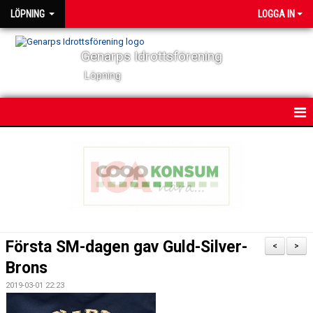
LÖPNING
LOGGA IN
Genarps Idrottsförening
Löpning
HEM
NYHETER
VÅRA TRÄNINGAR
TIDIGARE ARRANGEMANG
Första SM-dagen gav Guld-Silver-
<
>
VÅRA LÖPARE
Brons
2019-03-01 22:23
POWER 60