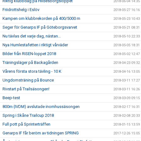
Riktig klubbdag på Hildesborgsloppet
2018-06-04 14:35
Friidrottshelg i Eslöv
2018-05-27 16:16
Kampen om klubbrekorden på 400/5000 m
2018-05-23 10:43
Seger för Genarps IF på Göteborgsvarvet
2018-05-21 08:31
Nu tävlas det varje dag, nästan...
2018-05-10 22:33
Nya Humlestafetten i riktigt vårväder
2018-05-05 18:31
Bilder från RISEN-loppet 2018
2018-05-02 12:47
Träningsläger på Backagården
2018-04-23 09:32
Vårens första stora tävling - 10 K
2018-04-16 13:05
Ungdomsträning på Bounce
2018-03-11 17:27
Rivstart på Trailsäsongen!
2018-03-11 16:26
Beep-test
2018-03-09 09:15
800m (IVDM) avslutade inomhussäsongen
2018-02-17 16:31
Spring i Skåne Trailcup 2018
2018-02-08 20:33
Full pott på Sprinterträffen
2018-01-15 13:59
Genarps IF får beröm av tidningen SPRING
2017-12-26 15:05