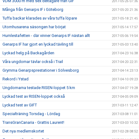
VDM 3000 m med sex deltagare från GIF
2017-05-26 07:36
Många från Genarps IF i Göteborg
2017-05-20 21:36
Tuffa backar klarades av våra tuffa löpare
2017-05-18 21:45
Utomhusarena säsongen har börjat
2017-05-14 17:57
Humlestafetten - där vinner Genarps IF nästan allt
2017-05-06 19:54
Genarps IF har gjort en lyckad tävling till
2017-05-03 13:40
Lyckad helg på Backagården
2017-04-23 16:38
Våra ungdomar tävlar också i Trail
2017-04-20 22:31
Grymma Genarpsprestationer i Sölvesborg
2017-04-14 23:13
Rekord i Ystad
2017-04-10 09:23
Ungdomarna testade RISEN-loppet 5 km
2017-04-07 19:28
Lyckad test av RISEN-loppet också
2017-04-05 09:09
Lyckad test av GIFT
2017-03-11 12:47
Specialträning Torsdag - Lördag
2017-03-08 11:01
TransGranCanaria - Grattis Laurent!
2017-03-03 10:32
Det nya medlemskortet
2017-02-28 08:52