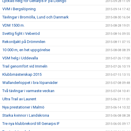
Lyckad helg för Genarps IF på Lidingö
2015-09-28 11:09
VVM i Bergslöpning
2015-09-14 17:42
Tävlingar i Bromölla, Lund och Danmark
2015-08-30 16:04
VDM 1500 m.
2015-08-28 19:01
Svettig fight i Veberöd
2015-08-16 09:55
Rekordjakt på Drömmilen
2015-08-11 07:15
10 000 m, en het uppgörelse
2015-08-08 08:39
VSM helg i Uddevalla
2015-07-26 17:00
Trail genomfört vid Immeln
2015-07-26 10:19
Klubbmästerskap 2015
2015-07-15 13:15
Wallanderloppet i bra löparväder
2015-07-08 09:48
Två tävlingar i varmaste veckan
2015-07-04 10:41
Ultra Trail av Laurent
2015-06-27 11:01
Nya prestationer i Malmö
2015-06-14 10:32
Starka kvinnor i Landskrona
2015-06-08 08:28
Tre nya klubbrekord till Genarps IF
2015-06-05 09:17