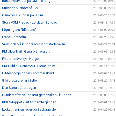
Bästa höstväder på DM i Terräng
2019-10-07 08:50
Succé för Sander på GM!
2019-09-09 22:01
Genarps IF kungar på 800m
2019-08-25 10:17
Stora VSM Fredag - Lördag - Söndag
2019-08-18 17:39
Löpningens "blå band"
2019-08-02 09:25
Etape Bornholm
2019-07-28 17:49
Vinst och två klubbrekord vid Ystadspelen
2019-07-22 20:04
RM Ultra Trail i Genarp är avgjort
2019-07-09 12:35
Friidrotts äventyr i Norge
2019-06-19 00:11
SM-Guld till Genarps IF, i Stockholm
2019-06-14 13:59
Hildesborgsloppet i sommarskrud
2019-06-02 19:49
8 friidrottsgrenar i Eslöv
2019-05-20 17:18
Den Stora Löpardagen
2019-05-12 18:12
Humlestafetten - en stor gemenskap i klubben
2019-05-05 10:32
RISEN-loppet klart för femte gången
2019-05-01 14:49
Lyckat träningsläger på Backagården
2019-04-29 09:43