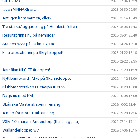
GIFT 2023
2023-07-04 13:29
…och VINNARE är…
2023-06-30 09:55
Äntligen kom värmen, eller?
2023-05-14 15:49
Tre starka/taggade lag på Humlestafetten
2023-05-06 17:43
Resultat finns nu på hemsidan
2023-05-01 20:48
SM och VSM på 10 km i Ystad
2023-04-24 10:18
Fina prestationer på Skrylleloppet!
2023-04-22 16:15
2023-02-22 09:35
Anmälan till GIFT är öppen!
2022-12-29 11:59
Nytt banrekord i M70 på Skanneloppet
2022-11-12 15:00
Klubbmästerskap i Genarps IF 2022
2022-10-23 18:08
Dags nu med KM
2022-10-08 18:00
Skånska Mästerskapen i Terräng
2022-10-02 21:44
A map for more Trail Running
2022-09-28 12:56
VSM 1/2 maran i Anderstorp (fler tillägg nu)
2022-07-14 17:11
Wallanderloppet 5/7
2022-07-06 10:15