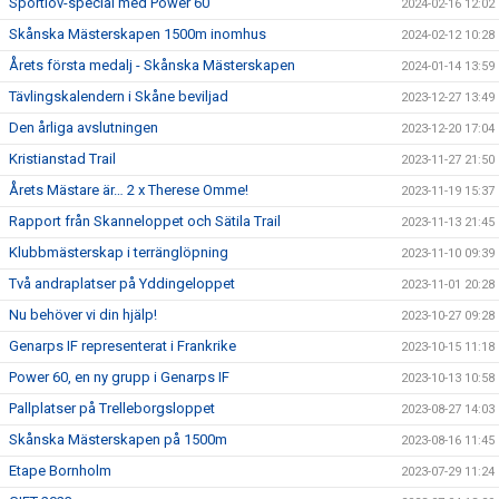
Sportlov-special med Power 60
2024-02-16 12:02
Skånska Mästerskapen 1500m inomhus
2024-02-12 10:28
Årets första medalj - Skånska Mästerskapen
2024-01-14 13:59
Tävlingskalendern i Skåne beviljad
2023-12-27 13:49
Den årliga avslutningen
2023-12-20 17:04
Kristianstad Trail
2023-11-27 21:50
Årets Mästare är… 2 x Therese Omme!
2023-11-19 15:37
Rapport från Skanneloppet och Sätila Trail
2023-11-13 21:45
Klubbmästerskap i terränglöpning
2023-11-10 09:39
Två andraplatser på Yddingeloppet
2023-11-01 20:28
Nu behöver vi din hjälp!
2023-10-27 09:28
Genarps IF representerat i Frankrike
2023-10-15 11:18
Power 60, en ny grupp i Genarps IF
2023-10-13 10:58
Pallplatser på Trelleborgsloppet
2023-08-27 14:03
Skånska Mästerskapen på 1500m
2023-08-16 11:45
Etape Bornholm
2023-07-29 11:24