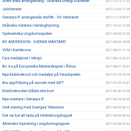
Årets sista arrangemang - Skånska Energi-Stafetten
2017-12-15 11:02
Julchansen
2017-12-03 11:24
Genarps IF arrangerade stafett - för Veteraner
2017-11-13 09:47
Skånska mästare i terränglöpning
2017-10-22 15:33
Sydsvenska Ungdomsspelen
2017-09-03 21:02
BO ANDERSSON - SVENSK MÄSTARE!
2017-08-26 18:09
VSM i Karlskrona
2017-08-21 11:10
Fyra medaljörer i Vittsjö
2017-08-12 22:27
Bo 4:a på Europeiska Mästerskapen i Århus
2017-08-07 20:57
Nya klubbrekord och medaljer på Ystadspelen
2017-07-23 18:29
Bra uppföljning på succén med GIFT
2017-07-09 10:47
Klubbrekorden blåste inte bort
2017-06-30 10:36
Nya mästare i Genarps IF
2017-06-18 22:02
Unik träning med Sveriges Television
2017-06-09 20:13
Det var kul att tävla på Hildesborgsloppet
2017-06-05 09:53
Alternativ löpträning i ungdomsgruppen
2017-05-28 23:42