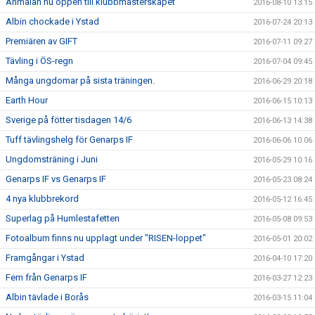
Anmälan nu öppen till klubbmästerskapet
2016-08-10 13:15
Albin chockade i Ystad
2016-07-24 20:13
Premiären av GIFT
2016-07-11 09:27
Tävling i ÖS-regn
2016-07-04 09:45
Många ungdomar på sista träningen.
2016-06-29 20:18
Earth Hour
2016-06-15 10:13
Sverige på fötter tisdagen 14/6
2016-06-13 14:38
Tuff tävlingshelg för Genarps IF
2016-06-06 10:06
Ungdomsträning i Juni
2016-05-29 10:16
Genarps IF vs Genarps IF
2016-05-23 08:24
4 nya klubbrekord
2016-05-12 16:45
Superlag på Humlestafetten
2016-05-08 09:53
Fotoalbum finns nu upplagt under "RISEN-loppet"
2016-05-01 20:02
Framgångar i Ystad
2016-04-10 17:20
Fem från Genarps IF
2016-03-27 12:23
Albin tävlade i Borås
2016-03-15 11:04