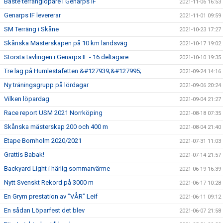
Bäste terränglöpare i Genarps IF
2021-11-06 16:53
Genarps IF levererar
2021-11-01 09:59
SM Terräng i Skåne
2021-10-23 17:27
Skånska Mästerskapen på 10 km landsväg
2021-10-17 19:02
Största tävlingen i Genarps IF - 16 deltagare
2021-10-10 19:35
Tre lag på Humlestafetten &#127939;&#127995;
2021-09-24 14:16
Ny träningsgrupp på lördagar
2021-09-06 20:24
Vilken löpardag
2021-09-04 21:27
Race report USM 2021 Norrköping
2021-08-18 07:35
Skånska mästerskap 200 och 400 m
2021-08-04 21:40
Etape Bornholm 2020/2021
2021-07-31 11:03
Grattis Babak!
2021-07-14 21:57
Backyard Light i härlig sommarvärme
2021-06-19 16:39
Nytt Svenskt Rekord på 3000 m
2021-06-17 10:28
En Grym prestation av ”VÅR” Leif
2021-06-11 09:12
En sådan Löparfest det blev
2021-06-07 21:58