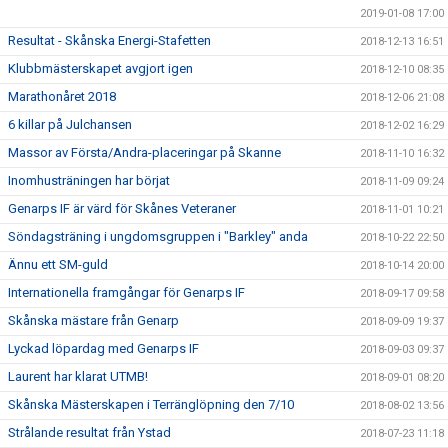
2019-01-08 17:00
Resultat - Skånska Energi-Stafetten
2018-12-13 16:51
Klubbmästerskapet avgjort igen
2018-12-10 08:35
Marathonåret 2018
2018-12-06 21:08
6 killar på Julchansen
2018-12-02 16:29
Massor av Första/Andra-placeringar på Skanne
2018-11-10 16:32
Inomhusträningen har börjat
2018-11-09 09:24
Genarps IF är värd för Skånes Veteraner
2018-11-01 10:21
Söndagsträning i ungdomsgruppen i "Barkley" anda
2018-10-22 22:50
Ännu ett SM-guld
2018-10-14 20:00
Internationella framgångar för Genarps IF
2018-09-17 09:58
Skånska mästare från Genarp
2018-09-09 19:37
Lyckad löpardag med Genarps IF
2018-09-03 09:37
Laurent har klarat UTMB!
2018-09-01 08:20
Skånska Mästerskapen i Terränglöpning den 7/10
2018-08-02 13:56
Strålande resultat från Ystad
2018-07-23 11:18