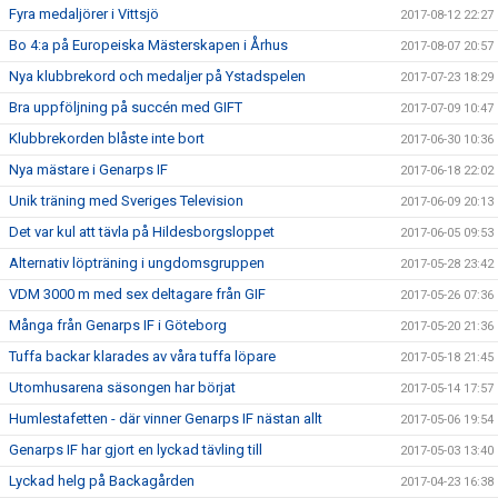
Fyra medaljörer i Vittsjö
2017-08-12 22:27
Bo 4:a på Europeiska Mästerskapen i Århus
2017-08-07 20:57
Nya klubbrekord och medaljer på Ystadspelen
2017-07-23 18:29
Bra uppföljning på succén med GIFT
2017-07-09 10:47
Klubbrekorden blåste inte bort
2017-06-30 10:36
Nya mästare i Genarps IF
2017-06-18 22:02
Unik träning med Sveriges Television
2017-06-09 20:13
Det var kul att tävla på Hildesborgsloppet
2017-06-05 09:53
Alternativ löpträning i ungdomsgruppen
2017-05-28 23:42
VDM 3000 m med sex deltagare från GIF
2017-05-26 07:36
Många från Genarps IF i Göteborg
2017-05-20 21:36
Tuffa backar klarades av våra tuffa löpare
2017-05-18 21:45
Utomhusarena säsongen har börjat
2017-05-14 17:57
Humlestafetten - där vinner Genarps IF nästan allt
2017-05-06 19:54
Genarps IF har gjort en lyckad tävling till
2017-05-03 13:40
Lyckad helg på Backagården
2017-04-23 16:38