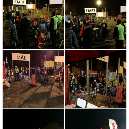
KONTAKT
LÄNKAR
INTERNA TÄVLINGAR
GIFT GENARPS IF TRAIL 2026
ANMÄLAN TILL LÖPGRUPPEN