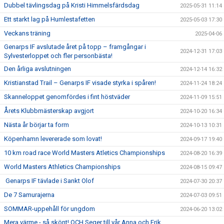
Dubbel tävlingsdag på Kristi Himmelsfärdsdag
2025-05-31 11:14
Ett starkt lag på Humlestafetten
2025-05-03 17:30
Veckans träning
2025-04-06
Genarps IF avslutade året på topp – framgångar i
2024-12-31 17:03
Sylvesterloppet och fler personbästa!
Den årliga avslutningen
2024-12-14 16:32
Kristianstad Trail – Genarps IF visade styrka i spåren!
2024-11-24 18:24
Skanneloppet genomfördes i fint höstväder
2024-11-09 15:51
Årets Klubbmästerskap avgjort
2024-10-20 16:34
Nästa år börjar ta form
2024-10-13 10:31
Köpenhamn levererade som lovat!
2024-09-17 19:40
10 km road race World Masters Atletics Championships
2024-08-20 16:39
World Masters Athletics Championships
2024-08-15 09:47
Genarps IF tävlade i Sankt Olof
2024-07-30 20:37
De 7 Samurajerna
2024-07-03 09:51
SOMMAR-uppehåll för ungdom
2024-06-20 13:02
Mera värme - så skönt! OCH Seger till vår Anna och Erik