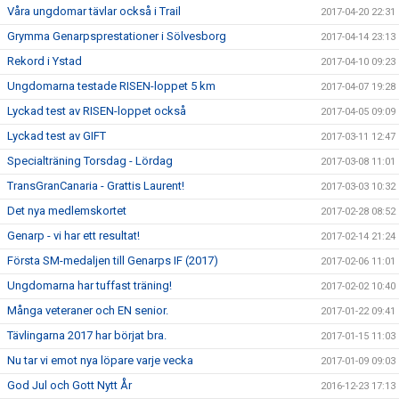
Våra ungdomar tävlar också i Trail
2017-04-20 22:31
Grymma Genarpsprestationer i Sölvesborg
2017-04-14 23:13
Rekord i Ystad
2017-04-10 09:23
Ungdomarna testade RISEN-loppet 5 km
2017-04-07 19:28
Lyckad test av RISEN-loppet också
2017-04-05 09:09
Lyckad test av GIFT
2017-03-11 12:47
Specialträning Torsdag - Lördag
2017-03-08 11:01
TransGranCanaria - Grattis Laurent!
2017-03-03 10:32
Det nya medlemskortet
2017-02-28 08:52
Genarp - vi har ett resultat!
2017-02-14 21:24
Första SM-medaljen till Genarps IF (2017)
2017-02-06 11:01
Ungdomarna har tuffast träning!
2017-02-02 10:40
Många veteraner och EN senior.
2017-01-22 09:41
Tävlingarna 2017 har börjat bra.
2017-01-15 11:03
Nu tar vi emot nya löpare varje vecka
2017-01-09 09:03
God Jul och Gott Nytt År
2016-12-23 17:13