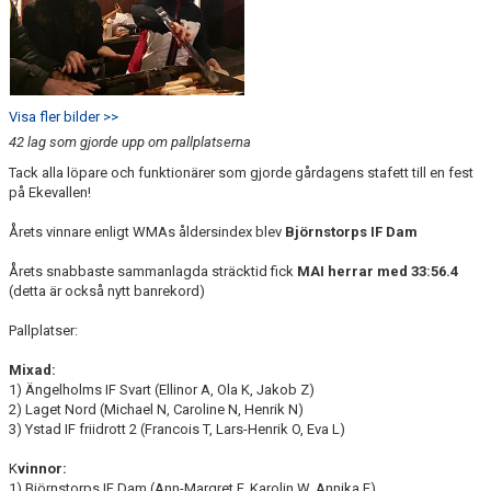
Visa fler bilder >>
42 lag som gjorde upp om pallplatserna
Tack alla löpare och funktionärer som gjorde gårdagens stafett till en fest
på Ekevallen!
Årets vinnare enligt WMAs åldersindex blev
Björnstorps IF Dam
Årets snabbaste sammanlagda sträcktid fick
MAI herrar med 33:56.4
(detta är också nytt banrekord)
Pallplatser:
Mixad:
1) Ängelholms IF Svart (Ellinor A, Ola K, Jakob Z)
2) Laget Nord (Michael N, Caroline N, Henrik N)
3) Ystad IF friidrott 2 (Francois T, Lars-Henrik O, Eva L)
K
vinnor:
1) Björnstorps IF Dam (Ann-Margret F, Karolin W, Annika F)