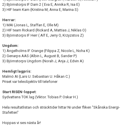
2) Björnstorps IF Dam 2 ( Eva E, Annika R, Isa E)
3) HIF team Kam (Kristina M, Anna E, Marina S)
Herrar:
1) MAI (Jonas L, Staffan E, Olle M)
2) HIF team Rickard (Rickard A, Mattias J, Niklas O)
3) Björnstorps IF Herr ( Alf E, Jerry O, Krzyzstos Z)
Ungdom:
1) Ängelholms IF Orange (Filippa Z, Nicole L, Noha K)
2) Genarps AAS (Albin L, August B, Sander P)
3) Björnstorps Ungdom (Norah J, Anja J, Edvin A)
Hemligt lagpris:
Malmö AI (Lars U. Sebastian U. Håkan C.)
Priset var teleobjektiv till telefoner
Start RISEN-loppet:
Sydvattens TOK lag (Viktor. Tobias P. Oskar H.)
Hela resultatlistan och sträcktider hittar Ni under fliken "Skånska Energi-
Stafetten"
Hoppas vi ses nästa år!