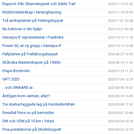
Rapport från Skanneloppet och Sätila Trail
2023-11-13 21:45
Klubbmästerskap i terränglöpning
2023-11-10 09:39
Två andraplatser på Yddingeloppet
2023-11-01 20:28
Nu behöver vi din hjälp!
2023-10-27 09:28
Genarps IF representerat i Frankrike
2023-10-15 11:18
Power 60, en ny grupp i Genarps IF
2023-10-13 10:58
Pallplatser på Trelleborgsloppet
2023-08-27 14:03
Skånska Mästerskapen på 1500m
2023-08-16 11:45
Etape Bornholm
2023-07-29 11:24
GIFT 2023
2023-07-04 13:29
…och VINNARE är…
2023-06-30 09:55
Äntligen kom värmen, eller?
2023-05-14 15:49
Tre starka/taggade lag på Humlestafetten
2023-05-06 17:43
Resultat finns nu på hemsidan
2023-05-01 20:48
SM och VSM på 10 km i Ystad
2023-04-24 10:18
Fina prestationer på Skrylleloppet!
2023-04-22 16:15