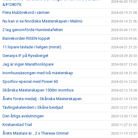
2024-06-02 19:52
&#128079;
Flera klubbrekord i värmen
2024-05-19 21:08
Nu kan vi se Nordiska Mästerskapen i Malmö
2024-05-14 21:36
2 lag genomförde Humlestafetten
2024-05-04 17:01
Banrekorden RISEN-loppet
2024-05-03 09:06
11 löpare tävlade i helgen (minst)
2024-04-21 21:25
Genarps IF på Ryssberget
2024-03-29 20:33
Jag är ingen Marathonlöpare
2024-03-27 12:45
Inomhussäsongen med två mästerskap
2024-02-18 21:45
Sportlov-special med Power 60
2024-02-16 12:02
Skånska Mästerskapen 1500m inomhus
2024-02-12 10:28
Årets första medalj - Skånska Mästerskapen
2024-01-14 13:59
Tävlingskalendern i Skåne beviljad
2023-12-27 13:49
Den årliga avslutningen
2023-12-20 17:04
Kristianstad Trail
2023-11-27 21:50
Årets Mästare är… 2 x Therese Omme!
2023-11-19 15:37