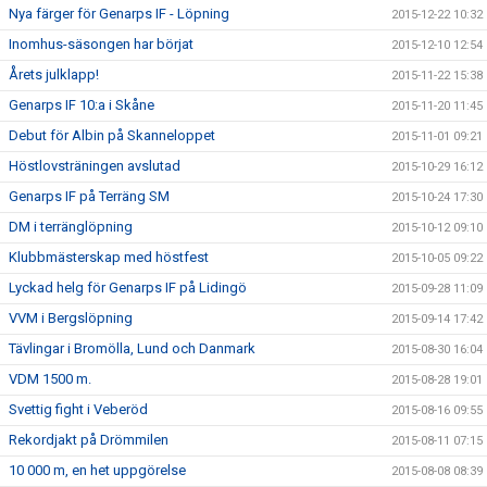
Nya färger för Genarps IF - Löpning
2015-12-22 10:32
Inomhus-säsongen har börjat
2015-12-10 12:54
Årets julklapp!
2015-11-22 15:38
Genarps IF 10:a i Skåne
2015-11-20 11:45
Debut för Albin på Skanneloppet
2015-11-01 09:21
Höstlovsträningen avslutad
2015-10-29 16:12
Genarps IF på Terräng SM
2015-10-24 17:30
DM i terränglöpning
2015-10-12 09:10
Klubbmästerskap med höstfest
2015-10-05 09:22
Lyckad helg för Genarps IF på Lidingö
2015-09-28 11:09
VVM i Bergslöpning
2015-09-14 17:42
Tävlingar i Bromölla, Lund och Danmark
2015-08-30 16:04
VDM 1500 m.
2015-08-28 19:01
Svettig fight i Veberöd
2015-08-16 09:55
Rekordjakt på Drömmilen
2015-08-11 07:15
10 000 m, en het uppgörelse
2015-08-08 08:39