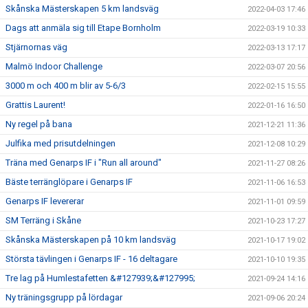
Skånska Mästerskapen 5 km landsväg
2022-04-03 17:46
Dags att anmäla sig till Etape Bornholm
2022-03-19 10:33
Stjärnornas väg
2022-03-13 17:17
Malmö Indoor Challenge
2022-03-07 20:56
3000 m och 400 m blir av 5-6/3
2022-02-15 15:55
Grattis Laurent!
2022-01-16 16:50
Ny regel på bana
2021-12-21 11:36
Julfika med prisutdelningen
2021-12-08 10:29
Träna med Genarps IF i "Run all around"
2021-11-27 08:26
Bäste terränglöpare i Genarps IF
2021-11-06 16:53
Genarps IF levererar
2021-11-01 09:59
SM Terräng i Skåne
2021-10-23 17:27
Skånska Mästerskapen på 10 km landsväg
2021-10-17 19:02
Största tävlingen i Genarps IF - 16 deltagare
2021-10-10 19:35
Tre lag på Humlestafetten &#127939;&#127995;
2021-09-24 14:16
Ny träningsgrupp på lördagar
2021-09-06 20:24