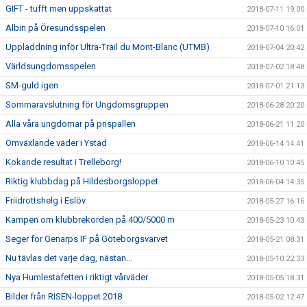
GIFT - tufft men uppskattat
2018-07-11 19:00
Albin på Öresundsspelen
2018-07-10 16:01
Uppladdning inför Ultra-Trail du Mont-Blanc (UTMB)
2018-07-04 20:42
Världsungdomsspelen
2018-07-02 18:48
SM-guld igen
2018-07-01 21:13
Sommaravslutning för Ungdomsgruppen
2018-06-28 20:20
Alla våra ungdomar på prispallen
2018-06-21 11:20
Omväxlande väder i Ystad
2018-06-14 14:41
Kokande resultat i Trelleborg!
2018-06-10 10:45
Riktig klubbdag på Hildesborgsloppet
2018-06-04 14:35
Friidrottshelg i Eslöv
2018-05-27 16:16
Kampen om klubbrekorden på 400/5000 m
2018-05-23 10:43
Seger för Genarps IF på Göteborgsvarvet
2018-05-21 08:31
Nu tävlas det varje dag, nästan...
2018-05-10 22:33
Nya Humlestafetten i riktigt vårväder
2018-05-05 18:31
Bilder från RISEN-loppet 2018
2018-05-02 12:47