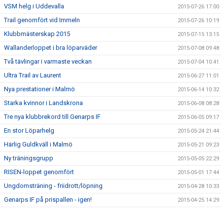
VSM helg i Uddevalla
2015-07-26 17:00
Trail genomfört vid Immeln
2015-07-26 10:19
Klubbmästerskap 2015
2015-07-15 13:15
Wallanderloppet i bra löparväder
2015-07-08 09:48
Två tävlingar i varmaste veckan
2015-07-04 10:41
Ultra Trail av Laurent
2015-06-27 11:01
Nya prestationer i Malmö
2015-06-14 10:32
Starka kvinnor i Landskrona
2015-06-08 08:28
Tre nya klubbrekord till Genarps IF
2015-06-05 09:17
En stor Löparhelg
2015-05-24 21:44
Härlig Guldkväll i Malmö
2015-05-21 09:23
Ny träningsgrupp
2015-05-05 22:29
RISEN-loppet genomfört
2015-05-01 17:44
Ungdomsträning - friidrott/löpning
2015-04-28 10:33
Genarps IF på prispallen - igen!
2015-04-25 14:29
Testlopp i kväll
2015-04-23 14:39