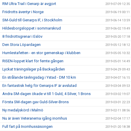
RM Ultra Trail i Genarp är avgjort
2019-07-09 12:35
Friidrotts äventyr i Norge
2019-06-19 00:11
SM-Guld till Genarps IF, i Stockholm
2019-06-14 13:59
Hildesborgsloppet i sommarskrud
2019-06-02 19:49
8 friidrottsgrenar i Eslöv
2019-05-20 17:18
Den Stora Löpardagen
2019-05-12 18:12
Humlestafetten - en stor gemenskap i klubben
2019-05-05 10:32
RISEN-loppet klart för femte gången
2019-05-01 14:49
Lyckat träningsläger på Backagården
2019-04-29 09:43
En strålande tävlingsdag i Ystad - DM 10 km
2019-04-07 16:15
En fantastisk helg för Genarps IF är avslutad
2019-03-04 09:53
Andra SM-dagen ökade vi till 1 Guld, 4 Silver, 1 Brons
2019-03-02 19:07
Första SM-dagen gav Guld-Silver-Brons
2019-03-01 22:23
Ny medaljskörd i Malmö
2019-02-11 08:56
Nu är även Veteranerna igång inomhus
2019-02-04 17:17
Full fart på Inomhussäsongen
2019-01-20 18:38