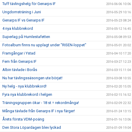
Tuff tävlingshelg för Genarps IF
2016-06-06 10:06
Ungdomsträning i Juni
2016-05-29 10:16
Genarps IF vs Genarps IF
2016-05-23 08:24
4 nya klubbrekord
2016-05-12 16:45
Superlag på Humlestafetten
2016-05-08 09:53
Fotoalbum finns nu upplagt under "RISEN-loppet"
2016-05-01 20:02
Framgångar i Ystad
2016-04-10 17:20
Fem från Genarps IF
2016-03-27 12:23
Albin tävlade i Borås
2016-03-15 11:04
Nu har tävlingssäsongen ute börjat!
2016-03-08 10:55
Ny helg - nya klubbrekord!
2016-02-20 15:05
Fyra nya klubbrekord i helgen
2016-02-15 16:52
Träningsgruppen ökar - 18 st = rekordmånga!
2016-02-09 22:32
Många tävlade från Genarps IF i nya färger!
2016-01-24 13:15
Årets första VDM-poäng
2016-01-16 13:06
Den Stora Löpardagen blev lyckad
2016-01-09 19:04