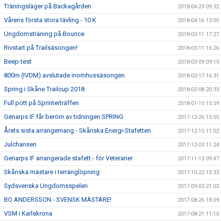
Träningsläger på Backagården
2018-04-23 09:32
Vårens första stora tävling - 10 K
2018-04-16 13:05
Ungdomsträning på Bounce
2018-03-11 17:27
Rivstart på Trailsäsongen!
2018-03-11 16:26
Beep-test
2018-03-09 09:15
800m (IVDM) avslutade inomhussäsongen
2018-02-17 16:31
Spring i Skåne Trailcup 2018
2018-02-08 20:33
Full pott på Sprinterträffen
2018-01-15 13:59
Genarps IF får beröm av tidningen SPRING
2017-12-26 15:05
Årets sista arrangemang - Skånska Energi-Stafetten
2017-12-15 11:02
Julchansen
2017-12-03 11:24
Genarps IF arrangerade stafett - för Veteraner
2017-11-13 09:47
Skånska mästare i terränglöpning
2017-10-22 15:33
Sydsvenska Ungdomsspelen
2017-09-03 21:02
BO ANDERSSON - SVENSK MÄSTARE!
2017-08-26 18:09
VSM i Karlskrona
2017-08-21 11:10