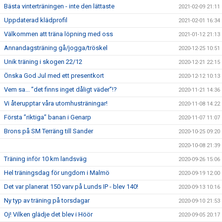
Bästa vinterträningen - inte den lättaste
2021-02-09 21:11
Uppdaterad klädprofil
2021-02-01 16:34
Välkommen att träna löpning med oss
2021-01-12 21:13
Annandagsträning gå/jogga/tröskel
2020-12-25 10:51
Unik träning i skogen 22/12
2020-12-21 22:15
Önska God Jul med ett presentkort
2020-12-12 10:13
Vem sa... ”det finns inget dåligt väder”!?
2020-11-21 14:36
Vi återupptar våra utomhusträningar!
2020-11-08 14:22
Första ”riktiga” banan i Genarp
2020-11-07 11:07
Brons på SM Terräng till Sander
2020-10-25 09:20
2020-10-08 21:39
Träning inför 10 km landsväg
2020-09-26 15:06
Hel träningsdag för ungdom i Malmö
2020-09-19 12:00
Det var planerat 150 varv på Lunds IP - blev 140!
2020-09-13 10:16
Ny typ av träning på torsdagar
2020-09-10 21:53
Oj! Vilken glädje det blev i Höör
2020-09-05 20:17