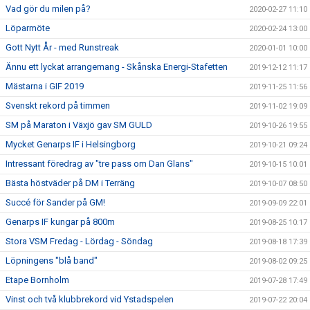
Vad gör du milen på?
2020-02-27 11:10
Löparmöte
2020-02-24 13:00
Gott Nytt År - med Runstreak
2020-01-01 10:00
Ännu ett lyckat arrangemang - Skånska Energi-Stafetten
2019-12-12 11:17
Mästarna i GIF 2019
2019-11-25 11:56
Svenskt rekord på timmen
2019-11-02 19:09
SM på Maraton i Växjö gav SM GULD
2019-10-26 19:55
Mycket Genarps IF i Helsingborg
2019-10-21 09:24
Intressant föredrag av "tre pass om Dan Glans"
2019-10-15 10:01
Bästa höstväder på DM i Terräng
2019-10-07 08:50
Succé för Sander på GM!
2019-09-09 22:01
Genarps IF kungar på 800m
2019-08-25 10:17
Stora VSM Fredag - Lördag - Söndag
2019-08-18 17:39
Löpningens "blå band"
2019-08-02 09:25
Etape Bornholm
2019-07-28 17:49
Vinst och två klubbrekord vid Ystadspelen
2019-07-22 20:04