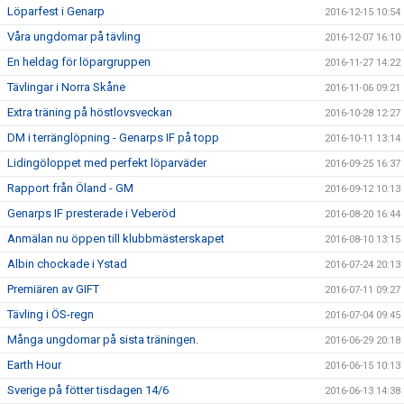
Löparfest i Genarp
2016-12-15 10:54
Våra ungdomar på tävling
2016-12-07 16:10
En heldag för löpargruppen
2016-11-27 14:22
Tävlingar i Norra Skåne
2016-11-06 09:21
Extra träning på höstlovsveckan
2016-10-28 12:27
DM i terränglöpning - Genarps IF på topp
2016-10-11 13:14
Lidingöloppet med perfekt löparväder
2016-09-25 16:37
Rapport från Öland - GM
2016-09-12 10:13
Genarps IF presterade i Veberöd
2016-08-20 16:44
Anmälan nu öppen till klubbmästerskapet
2016-08-10 13:15
Albin chockade i Ystad
2016-07-24 20:13
Premiären av GIFT
2016-07-11 09:27
Tävling i ÖS-regn
2016-07-04 09:45
Många ungdomar på sista träningen.
2016-06-29 20:18
Earth Hour
2016-06-15 10:13
Sverige på fötter tisdagen 14/6
2016-06-13 14:38