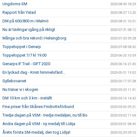
Ungdoms-SM
2020-08-30 18:29
Rapport från Ystad
2020-08-27 12:20
DM på 600/800 m i Malmö
2020-08-21 10:21
Nu är tävlingar igång på riktigt
2020-07-31 08:12
Många och bra rekord i Helsingborg
2020-07-20 09:28
Toppeloppet i Genarp
2020-07-08 08:42
Toppeloppet 7/7 kl 19.00
2020-06-25 10:59
Genarps IF Trail - GIFT 2020
2020-06-16 21:45
En lyckad dag - Kristi himmelsfärd...
2020-05-21 19:02
Gyllebovarvet
2020-05-17 07:28
Nu tränar vi i skogen
2020-03-25 11:41
DM 10 km och 3 km - inställt
2020-03-16 14:42
Fina priser från Skånes Friidrottsförbund
2020-03-05 09:21
Tredje dagen på VSM - tredje medaljen, nu till Bo
2020-03-02 11:04
Andra dagen på VSM - ny medalj till Lidija
2020-03-01 08:45
Årets första SM-medalj, den tog Lidija!
2020-02-29 09:15