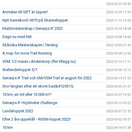
2023-02-22 09:35
Anmälan till GIFT är öppen!
2022-12-29 11:59
Nytt banrekord i M70 på Skanneloppet
2022-11-12 15:00
Klubbmästerskap i Genarps IF 2022
2022-10-23 18:08
Dags nu med KM
2022-10-08 18:00
Skånska Mästerskapen i Terräng
2022-10-02 21:44
A map for more Trail Running
2022-09-28 12:56
VSM 1/2 maran i Anderstorp (fler tillägg nu)
2022-07-14 17:11
Wallanderloppet 5/7
2022-07-06 10:15
Genarps IF Trail och SM/VSM Trail är avgjort för 2022
2022-06-14 21:53
Stor längtan efter ett skönt bad&#129315;
2022-06-05 21:37
10 km, en mil eller 10 000 m!?
2022-05-27 19:55
Genarps IF Höjdmeter Challenge
2022-05-15 09:22
Lundaloppet 2022
2022-05-07 21:32
Efter 2 års uppehåll - RISEN-loppet 2022!
2022-05-02 09:37
10 km
2022-04-18 07:38