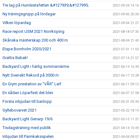
Tre lag på Humlestafetten &#127939;&#127995;
2021-09-24 14:16
Ny träningsgrupp på lördagar
2021-09-06 20:24
Vilken löpardag
2021-09-04 21:27
Race report USM 2021 Norrköping
2021-08-18 07:35
Skånska mästerskap 200 och 400 m
2021-08-04 21:40
Etape Bornholm 2020/2021
2021-07-31 11:03
Grattis Babak!
2021-07-14 21:57
Backyard Light i härlig sommarvärme
2021-06-19 16:39
Nytt Svenskt Rekord på 3000 m
2021-06-17 10:28
En Grym prestation av ”VÅR” Leif
2021-06-11 09:12
En sådan Löparfest det blev
2021-06-07 21:58
Första inbjudan till banlopp
2021-05-31 09:39
Gyllebovarvet 2021
2021-05-22 18:19
Backyard Light Genarp 19/6
2021-05-15 11:37
Tisdagsträning med publik
2021-04-14 10:49
Inbjudan till Pannkaksspelen
2021-04-04 09:57