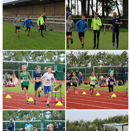
KONTAKT
LÄNKAR
INTERNA TÄVLINGAR
GIFT GENARPS IF TRAIL 2026
ANMÄLAN TILL LÖPGRUPPEN