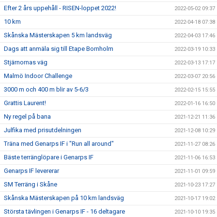
Efter 2 års uppehåll - RISEN-loppet 2022!
2022-05-02 09:37
10 km
2022-04-18 07:38
Skånska Mästerskapen 5 km landsväg
2022-04-03 17:46
Dags att anmäla sig till Etape Bornholm
2022-03-19 10:33
Stjärnornas väg
2022-03-13 17:17
Malmö Indoor Challenge
2022-03-07 20:56
3000 m och 400 m blir av 5-6/3
2022-02-15 15:55
Grattis Laurent!
2022-01-16 16:50
Ny regel på bana
2021-12-21 11:36
Julfika med prisutdelningen
2021-12-08 10:29
Träna med Genarps IF i "Run all around"
2021-11-27 08:26
Bäste terränglöpare i Genarps IF
2021-11-06 16:53
Genarps IF levererar
2021-11-01 09:59
SM Terräng i Skåne
2021-10-23 17:27
Skånska Mästerskapen på 10 km landsväg
2021-10-17 19:02
Största tävlingen i Genarps IF - 16 deltagare
2021-10-10 19:35