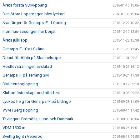
Årets första VDM-poäng
2016-01-16 13:06
Den Stora Löpardagen blev lyckad
2016-01-09 19:04
Nya färger för Genarps IF - Löpning
2015-12-22 10:32
Inomhus-säsongen har börjat
2015-12-10 12:54
Årets julklapp!
2015-11-22 15:38
Genarps IF 10:a i Skåne
2015-11-20 11:45
Debut för Albin på Skanneloppet
2015-11-01 09:21
Höstlovsträningen avslutad
2015-10-29 16:12
Genarps IF på Terräng SM
2015-10-24 17:30
DM i terränglöpning
2015-10-12 09:10
Klubbmästerskap med höstfest
2015-10-05 09:22
Lyckad helg för Genarps IF på Lidingö
2015-09-28 11:09
VVM i Bergslöpning
2015-09-14 17:42
Tävlingar i Bromölla, Lund och Danmark
2015-08-30 16:04
VDM 1500 m.
2015-08-28 19:01
Svettig fight i Veberöd
2015-08-16 09:55