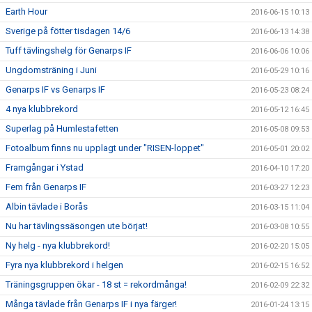
Earth Hour
2016-06-15 10:13
Sverige på fötter tisdagen 14/6
2016-06-13 14:38
Tuff tävlingshelg för Genarps IF
2016-06-06 10:06
Ungdomsträning i Juni
2016-05-29 10:16
Genarps IF vs Genarps IF
2016-05-23 08:24
4 nya klubbrekord
2016-05-12 16:45
Superlag på Humlestafetten
2016-05-08 09:53
Fotoalbum finns nu upplagt under "RISEN-loppet"
2016-05-01 20:02
Framgångar i Ystad
2016-04-10 17:20
Fem från Genarps IF
2016-03-27 12:23
Albin tävlade i Borås
2016-03-15 11:04
Nu har tävlingssäsongen ute börjat!
2016-03-08 10:55
Ny helg - nya klubbrekord!
2016-02-20 15:05
Fyra nya klubbrekord i helgen
2016-02-15 16:52
Träningsgruppen ökar - 18 st = rekordmånga!
2016-02-09 22:32
Många tävlade från Genarps IF i nya färger!
2016-01-24 13:15