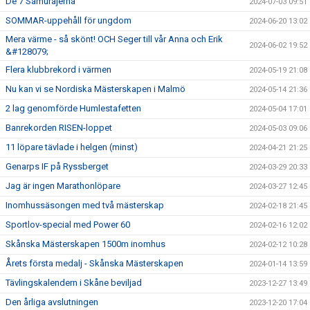
De 7 Samurajerna
2024-07-03 09:51
SOMMAR-uppehåll för ungdom
2024-06-20 13:02
Mera värme - så skönt! OCH Seger till vår Anna och Erik
2024-06-02 19:52
&#128079;
Flera klubbrekord i värmen
2024-05-19 21:08
Nu kan vi se Nordiska Mästerskapen i Malmö
2024-05-14 21:36
2 lag genomförde Humlestafetten
2024-05-04 17:01
Banrekorden RISEN-loppet
2024-05-03 09:06
11 löpare tävlade i helgen (minst)
2024-04-21 21:25
Genarps IF på Ryssberget
2024-03-29 20:33
Jag är ingen Marathonlöpare
2024-03-27 12:45
Inomhussäsongen med två mästerskap
2024-02-18 21:45
Sportlov-special med Power 60
2024-02-16 12:02
Skånska Mästerskapen 1500m inomhus
2024-02-12 10:28
Årets första medalj - Skånska Mästerskapen
2024-01-14 13:59
Tävlingskalendern i Skåne beviljad
2023-12-27 13:49
Den årliga avslutningen
2023-12-20 17:04