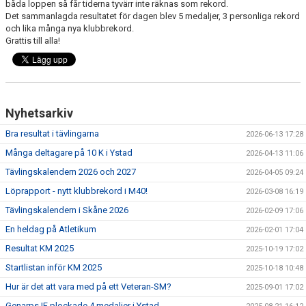
båda loppen så får tiderna tyvärr inte räknas som rekord.
Det sammanlagda resultatet för dagen blev 5 medaljer, 3 personliga rekord
och lika många nya klubbrekord.
Grattis till alla!
Nyhetsarkiv
Bra resultat i tävlingarna
2026-06-13 17:28
Många deltagare på 10 K i Ystad
2026-04-13 11:06
Tävlingskalendern 2026 och 2027
2026-04-05 09:24
Löprapport - nytt klubbrekord i M40!
2026-03-08 16:19
Tävlingskalendern i Skåne 2026
2026-02-09 17:06
En heldag på Atletikum
2026-02-01 17:04
Resultat KM 2025
2025-10-19 17:02
Startlistan inför KM 2025
2025-10-18 10:48
Hur är det att vara med på ett Veteran-SM?
2025-09-01 17:02
Genarps IF plockade 4 medaljer i Ystad