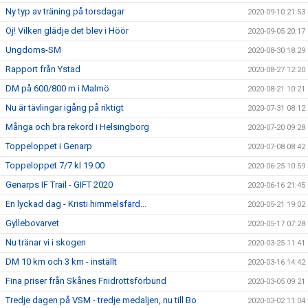
Ny typ av träning på torsdagar
2020-09-10 21:53
Oj! Vilken glädje det blev i Höör
2020-09-05 20:17
Ungdoms-SM
2020-08-30 18:29
Rapport från Ystad
2020-08-27 12:20
DM på 600/800 m i Malmö
2020-08-21 10:21
Nu är tävlingar igång på riktigt
2020-07-31 08:12
Många och bra rekord i Helsingborg
2020-07-20 09:28
Toppeloppet i Genarp
2020-07-08 08:42
Toppeloppet 7/7 kl 19.00
2020-06-25 10:59
Genarps IF Trail - GIFT 2020
2020-06-16 21:45
En lyckad dag - Kristi himmelsfärd...
2020-05-21 19:02
Gyllebovarvet
2020-05-17 07:28
Nu tränar vi i skogen
2020-03-25 11:41
DM 10 km och 3 km - inställt
2020-03-16 14:42
Fina priser från Skånes Friidrottsförbund
2020-03-05 09:21
Tredje dagen på VSM - tredje medaljen, nu till Bo
2020-03-02 11:04