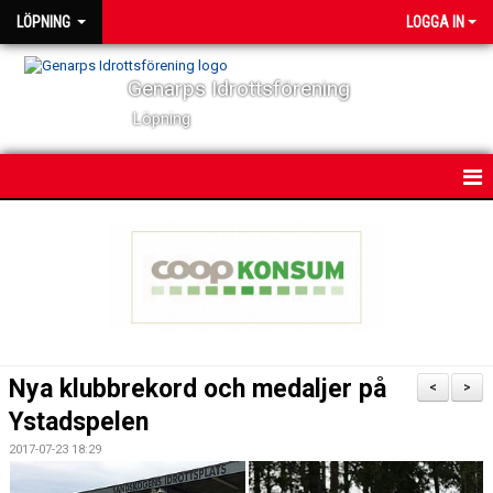
LÖPNING
LOGGA IN
Genarps Idrottsförening
Löpning
HEM
NYHETER
VÅRA TRÄNINGAR
TIDIGARE ARRANGEMANG
Nya klubbrekord och medaljer på
<
>
VÅRA LÖPARE
Ystadspelen
2017-07-23 18:29
POWER 60