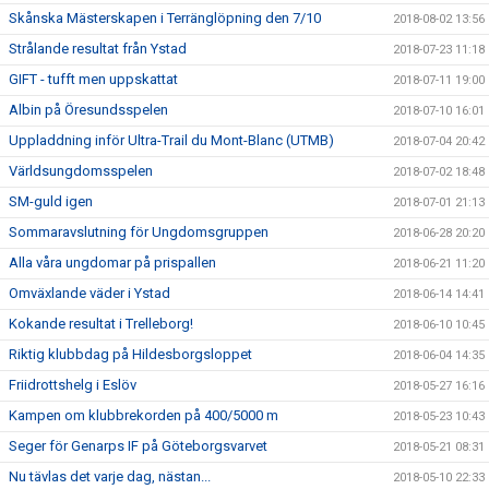
Skånska Mästerskapen i Terränglöpning den 7/10
2018-08-02 13:56
Strålande resultat från Ystad
2018-07-23 11:18
GIFT - tufft men uppskattat
2018-07-11 19:00
Albin på Öresundsspelen
2018-07-10 16:01
Uppladdning inför Ultra-Trail du Mont-Blanc (UTMB)
2018-07-04 20:42
Världsungdomsspelen
2018-07-02 18:48
SM-guld igen
2018-07-01 21:13
Sommaravslutning för Ungdomsgruppen
2018-06-28 20:20
Alla våra ungdomar på prispallen
2018-06-21 11:20
Omväxlande väder i Ystad
2018-06-14 14:41
Kokande resultat i Trelleborg!
2018-06-10 10:45
Riktig klubbdag på Hildesborgsloppet
2018-06-04 14:35
Friidrottshelg i Eslöv
2018-05-27 16:16
Kampen om klubbrekorden på 400/5000 m
2018-05-23 10:43
Seger för Genarps IF på Göteborgsvarvet
2018-05-21 08:31
Nu tävlas det varje dag, nästan...
2018-05-10 22:33