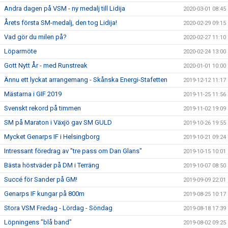
Andra dagen på VSM - ny medalj till Lidija
2020-03-01 08:45
Årets första SM-medalj, den tog Lidija!
2020-02-29 09:15
Vad gör du milen på?
2020-02-27 11:10
Löparmöte
2020-02-24 13:00
Gott Nytt År - med Runstreak
2020-01-01 10:00
Ännu ett lyckat arrangemang - Skånska Energi-Stafetten
2019-12-12 11:17
Mästarna i GIF 2019
2019-11-25 11:56
Svenskt rekord på timmen
2019-11-02 19:09
SM på Maraton i Växjö gav SM GULD
2019-10-26 19:55
Mycket Genarps IF i Helsingborg
2019-10-21 09:24
Intressant föredrag av "tre pass om Dan Glans"
2019-10-15 10:01
Bästa höstväder på DM i Terräng
2019-10-07 08:50
Succé för Sander på GM!
2019-09-09 22:01
Genarps IF kungar på 800m
2019-08-25 10:17
Stora VSM Fredag - Lördag - Söndag
2019-08-18 17:39
Löpningens "blå band"
2019-08-02 09:25