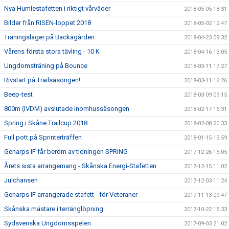
Nya Humlestafetten i riktigt vårväder
2018-05-05 18:31
Bilder från RISEN-loppet 2018
2018-05-02 12:47
Träningsläger på Backagården
2018-04-23 09:32
Vårens första stora tävling - 10 K
2018-04-16 13:05
Ungdomsträning på Bounce
2018-03-11 17:27
Rivstart på Trailsäsongen!
2018-03-11 16:26
Beep-test
2018-03-09 09:15
800m (IVDM) avslutade inomhussäsongen
2018-02-17 16:31
Spring i Skåne Trailcup 2018
2018-02-08 20:33
Full pott på Sprinterträffen
2018-01-15 13:59
Genarps IF får beröm av tidningen SPRING
2017-12-26 15:05
Årets sista arrangemang - Skånska Energi-Stafetten
2017-12-15 11:02
Julchansen
2017-12-03 11:24
Genarps IF arrangerade stafett - för Veteraner
2017-11-13 09:47
Skånska mästare i terränglöpning
2017-10-22 15:33
Sydsvenska Ungdomsspelen
2017-09-03 21:02