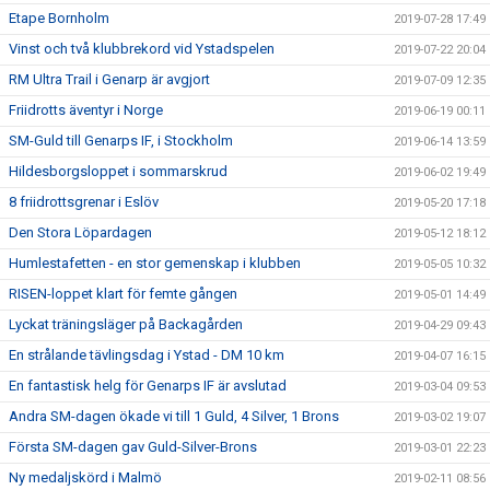
Etape Bornholm
2019-07-28 17:49
Vinst och två klubbrekord vid Ystadspelen
2019-07-22 20:04
RM Ultra Trail i Genarp är avgjort
2019-07-09 12:35
Friidrotts äventyr i Norge
2019-06-19 00:11
SM-Guld till Genarps IF, i Stockholm
2019-06-14 13:59
Hildesborgsloppet i sommarskrud
2019-06-02 19:49
8 friidrottsgrenar i Eslöv
2019-05-20 17:18
Den Stora Löpardagen
2019-05-12 18:12
Humlestafetten - en stor gemenskap i klubben
2019-05-05 10:32
RISEN-loppet klart för femte gången
2019-05-01 14:49
Lyckat träningsläger på Backagården
2019-04-29 09:43
En strålande tävlingsdag i Ystad - DM 10 km
2019-04-07 16:15
En fantastisk helg för Genarps IF är avslutad
2019-03-04 09:53
Andra SM-dagen ökade vi till 1 Guld, 4 Silver, 1 Brons
2019-03-02 19:07
Första SM-dagen gav Guld-Silver-Brons
2019-03-01 22:23
Ny medaljskörd i Malmö
2019-02-11 08:56