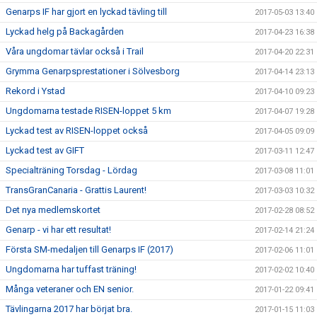
Genarps IF har gjort en lyckad tävling till
2017-05-03 13:40
Lyckad helg på Backagården
2017-04-23 16:38
Våra ungdomar tävlar också i Trail
2017-04-20 22:31
Grymma Genarpsprestationer i Sölvesborg
2017-04-14 23:13
Rekord i Ystad
2017-04-10 09:23
Ungdomarna testade RISEN-loppet 5 km
2017-04-07 19:28
Lyckad test av RISEN-loppet också
2017-04-05 09:09
Lyckad test av GIFT
2017-03-11 12:47
Specialträning Torsdag - Lördag
2017-03-08 11:01
TransGranCanaria - Grattis Laurent!
2017-03-03 10:32
Det nya medlemskortet
2017-02-28 08:52
Genarp - vi har ett resultat!
2017-02-14 21:24
Första SM-medaljen till Genarps IF (2017)
2017-02-06 11:01
Ungdomarna har tuffast träning!
2017-02-02 10:40
Många veteraner och EN senior.
2017-01-22 09:41
Tävlingarna 2017 har börjat bra.
2017-01-15 11:03