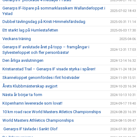
2025-08-21 16:12
Genarps IF-löpare på sommarklassikern Wallanderloppet i
2025-07-02 18:43
Ystad
Dubbel tävlingsdag på Kristi Himmelsfärdsdag
2025-05-31 11:14
Ett starkt lag på Humlestafetten
2025-05-03 17:30
Veckans träning
2025-04-06
Genarps IF avslutade året på topp – framgångar i
2024-12-31 17:03
Sylvesterloppet och fler personbästa!
Den årliga avslutningen
2024-12-14 16:32
Kristianstad Trail – Genarps IF visade styrka i spåren!
2024-11-24 18:24
Skanneloppet genomfördes i fint höstväder
2024-11-09 15:51
Årets Klubbmästerskap avgjort
2024-10-20 16:34
Nästa år börjar ta form
2024-10-13 10:31
Köpenhamn levererade som lovat!
2024-09-17 19:40
10 km road race World Masters Atletics Championships
2024-08-20 16:39
World Masters Athletics Championships
2024-08-15 09:47
Genarps IF tävlade i Sankt Olof
2024-07-30 20:37