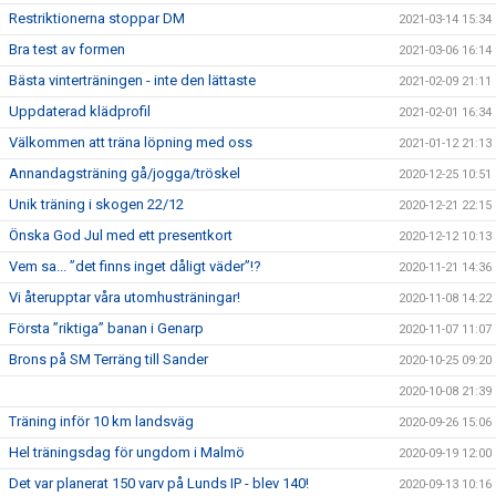
Restriktionerna stoppar DM
2021-03-14 15:34
Bra test av formen
2021-03-06 16:14
Bästa vinterträningen - inte den lättaste
2021-02-09 21:11
Uppdaterad klädprofil
2021-02-01 16:34
Välkommen att träna löpning med oss
2021-01-12 21:13
Annandagsträning gå/jogga/tröskel
2020-12-25 10:51
Unik träning i skogen 22/12
2020-12-21 22:15
Önska God Jul med ett presentkort
2020-12-12 10:13
Vem sa... ”det finns inget dåligt väder”!?
2020-11-21 14:36
Vi återupptar våra utomhusträningar!
2020-11-08 14:22
Första ”riktiga” banan i Genarp
2020-11-07 11:07
Brons på SM Terräng till Sander
2020-10-25 09:20
2020-10-08 21:39
Träning inför 10 km landsväg
2020-09-26 15:06
Hel träningsdag för ungdom i Malmö
2020-09-19 12:00
Det var planerat 150 varv på Lunds IP - blev 140!
2020-09-13 10:16