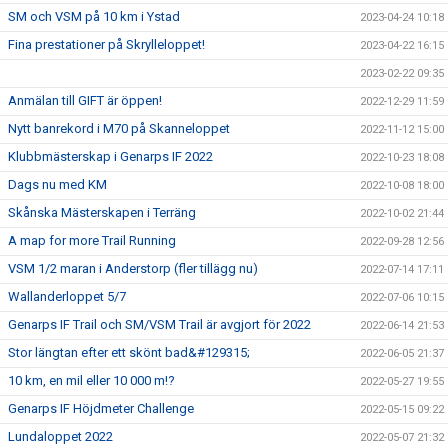
SM och VSM på 10 km i Ystad
2023-04-24 10:18
Fina prestationer på Skrylleloppet!
2023-04-22 16:15
2023-02-22 09:35
Anmälan till GIFT är öppen!
2022-12-29 11:59
Nytt banrekord i M70 på Skanneloppet
2022-11-12 15:00
Klubbmästerskap i Genarps IF 2022
2022-10-23 18:08
Dags nu med KM
2022-10-08 18:00
Skånska Mästerskapen i Terräng
2022-10-02 21:44
A map for more Trail Running
2022-09-28 12:56
VSM 1/2 maran i Anderstorp (fler tillägg nu)
2022-07-14 17:11
Wallanderloppet 5/7
2022-07-06 10:15
Genarps IF Trail och SM/VSM Trail är avgjort för 2022
2022-06-14 21:53
Stor längtan efter ett skönt bad&#129315;
2022-06-05 21:37
10 km, en mil eller 10 000 m!?
2022-05-27 19:55
Genarps IF Höjdmeter Challenge
2022-05-15 09:22
Lundaloppet 2022
2022-05-07 21:32