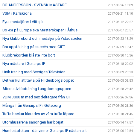
BO ANDERSSON - SVENSK MÄSTARE!
2017-08-26 18:09
VSM i Karlskrona
2017-08-21 11:10
Fyra medaljörer i Vittsjö
2017-08-12 22:27
Bo 4:a på Europeiska Mästerskapen i Århus
2017-08-07 20:57
Nya klubbrekord och medaljer på Ystadspelen
2017-07-23 18:29
Bra uppföljning på succén med GIFT
2017-07-09 10:47
Klubbrekorden blåste inte bort
2017-06-30 10:36
Nya mästare i Genarps IF
2017-06-18 22:02
Unik träning med Sveriges Television
2017-06-09 20:13
Det var kul att tävla på Hildesborgsloppet
2017-06-05 09:53
Alternativ löpträning i ungdomsgruppen
2017-05-28 23:42
VDM 3000 m med sex deltagare från GIF
2017-05-26 07:36
Många från Genarps IF i Göteborg
2017-05-20 21:36
Tuffa backar klarades av våra tuffa löpare
2017-05-18 21:45
Utomhusarena säsongen har börjat
2017-05-14 17:57
Humlestafetten - där vinner Genarps IF nästan allt
2017-05-06 19:54