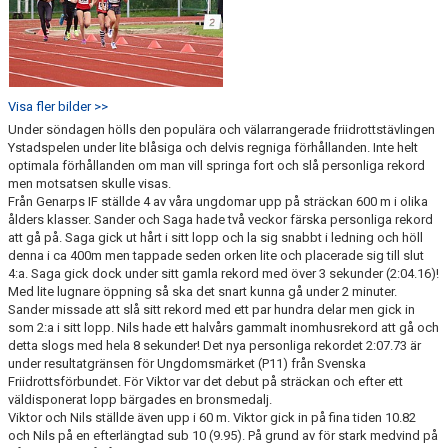
Visa fler bilder >>
Under söndagen hölls den populära och välarrangerade friidrottstävlingen
Ystadspelen under lite blåsiga och delvis regniga förhållanden. Inte helt
optimala förhållanden om man vill springa fort och slå personliga rekord
men motsatsen skulle visas.
Från Genarps IF ställde 4 av våra ungdomar upp på sträckan 600 m i olika
ålders klasser. Sander och Saga hade två veckor färska personliga rekord
att gå på. Saga gick ut hårt i sitt lopp och la sig snabbt i ledning och höll
denna i ca 400m men tappade seden orken lite och placerade sig till slut
4:a. Saga gick dock under sitt gamla rekord med över 3 sekunder (2:04.16)!
Med lite lugnare öppning så ska det snart kunna gå under 2 minuter.
Sander missade att slå sitt rekord med ett par hundra delar men gick in
som 2:a i sitt lopp. Nils hade ett halvårs gammalt inomhusrekord att gå och
detta slogs med hela 8 sekunder! Det nya personliga rekordet 2:07.73 är
under resultatgränsen för Ungdomsmärket (P11) från Svenska
Friidrottsförbundet. För Viktor var det debut på sträckan och efter ett
väldisponerat lopp bärgades en bronsmedalj.
Viktor och Nils ställde även upp i 60 m. Viktor gick in på fina tiden 10.82
och Nils på en efterlängtad sub 10 (9.95). På grund av för stark medvind på