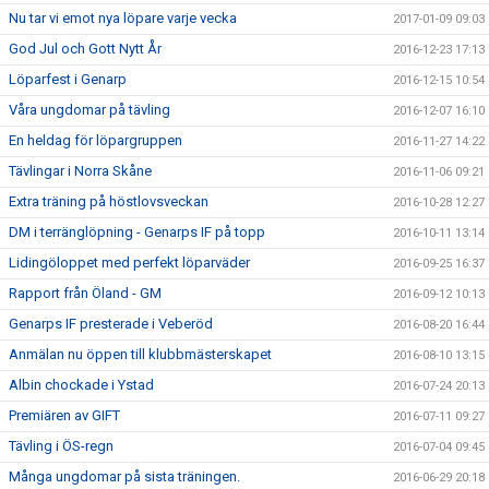
Nu tar vi emot nya löpare varje vecka
2017-01-09 09:03
God Jul och Gott Nytt År
2016-12-23 17:13
Löparfest i Genarp
2016-12-15 10:54
Våra ungdomar på tävling
2016-12-07 16:10
En heldag för löpargruppen
2016-11-27 14:22
Tävlingar i Norra Skåne
2016-11-06 09:21
Extra träning på höstlovsveckan
2016-10-28 12:27
DM i terränglöpning - Genarps IF på topp
2016-10-11 13:14
Lidingöloppet med perfekt löparväder
2016-09-25 16:37
Rapport från Öland - GM
2016-09-12 10:13
Genarps IF presterade i Veberöd
2016-08-20 16:44
Anmälan nu öppen till klubbmästerskapet
2016-08-10 13:15
Albin chockade i Ystad
2016-07-24 20:13
Premiären av GIFT
2016-07-11 09:27
Tävling i ÖS-regn
2016-07-04 09:45
Många ungdomar på sista träningen.
2016-06-29 20:18