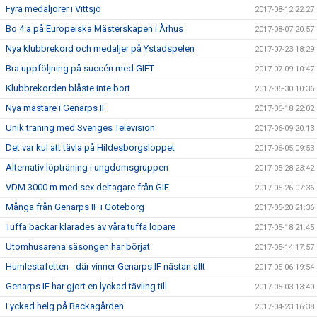
Fyra medaljörer i Vittsjö
2017-08-12 22:27
Bo 4:a på Europeiska Mästerskapen i Århus
2017-08-07 20:57
Nya klubbrekord och medaljer på Ystadspelen
2017-07-23 18:29
Bra uppföljning på succén med GIFT
2017-07-09 10:47
Klubbrekorden blåste inte bort
2017-06-30 10:36
Nya mästare i Genarps IF
2017-06-18 22:02
Unik träning med Sveriges Television
2017-06-09 20:13
Det var kul att tävla på Hildesborgsloppet
2017-06-05 09:53
Alternativ löpträning i ungdomsgruppen
2017-05-28 23:42
VDM 3000 m med sex deltagare från GIF
2017-05-26 07:36
Många från Genarps IF i Göteborg
2017-05-20 21:36
Tuffa backar klarades av våra tuffa löpare
2017-05-18 21:45
Utomhusarena säsongen har börjat
2017-05-14 17:57
Humlestafetten - där vinner Genarps IF nästan allt
2017-05-06 19:54
Genarps IF har gjort en lyckad tävling till
2017-05-03 13:40
Lyckad helg på Backagården
2017-04-23 16:38