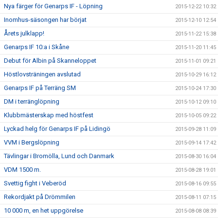
Nya färger för Genarps IF - Löpning
2015-12-22 10:32
Inomhus-säsongen har börjat
2015-12-10 12:54
Årets julklapp!
2015-11-22 15:38
Genarps IF 10:a i Skåne
2015-11-20 11:45
Debut för Albin på Skanneloppet
2015-11-01 09:21
Höstlovsträningen avslutad
2015-10-29 16:12
Genarps IF på Terräng SM
2015-10-24 17:30
DM i terränglöpning
2015-10-12 09:10
Klubbmästerskap med höstfest
2015-10-05 09:22
Lyckad helg för Genarps IF på Lidingö
2015-09-28 11:09
VVM i Bergslöpning
2015-09-14 17:42
Tävlingar i Bromölla, Lund och Danmark
2015-08-30 16:04
VDM 1500 m.
2015-08-28 19:01
Svettig fight i Veberöd
2015-08-16 09:55
Rekordjakt på Drömmilen
2015-08-11 07:15
10 000 m, en het uppgörelse
2015-08-08 08:39