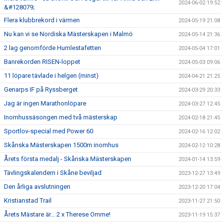
2024-06-02 19:52
&#128079;
Flera klubbrekord i värmen
2024-05-19 21:08
Nu kan vi se Nordiska Mästerskapen i Malmö
2024-05-14 21:36
2 lag genomförde Humlestafetten
2024-05-04 17:01
Banrekorden RISEN-loppet
2024-05-03 09:06
11 löpare tävlade i helgen (minst)
2024-04-21 21:25
Genarps IF på Ryssberget
2024-03-29 20:33
Jag är ingen Marathonlöpare
2024-03-27 12:45
Inomhussäsongen med två mästerskap
2024-02-18 21:45
Sportlov-special med Power 60
2024-02-16 12:02
Skånska Mästerskapen 1500m inomhus
2024-02-12 10:28
Årets första medalj - Skånska Mästerskapen
2024-01-14 13:59
Tävlingskalendern i Skåne beviljad
2023-12-27 13:49
Den årliga avslutningen
2023-12-20 17:04
Kristianstad Trail
2023-11-27 21:50
Årets Mästare är… 2 x Therese Omme!
2023-11-19 15:37