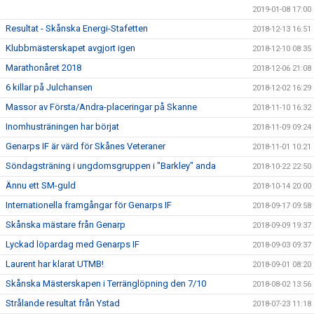
2019-01-08 17:00
Resultat - Skånska Energi-Stafetten
2018-12-13 16:51
Klubbmästerskapet avgjort igen
2018-12-10 08:35
Marathonåret 2018
2018-12-06 21:08
6 killar på Julchansen
2018-12-02 16:29
Massor av Första/Andra-placeringar på Skanne
2018-11-10 16:32
Inomhusträningen har börjat
2018-11-09 09:24
Genarps IF är värd för Skånes Veteraner
2018-11-01 10:21
Söndagsträning i ungdomsgruppen i "Barkley" anda
2018-10-22 22:50
Ännu ett SM-guld
2018-10-14 20:00
Internationella framgångar för Genarps IF
2018-09-17 09:58
Skånska mästare från Genarp
2018-09-09 19:37
Lyckad löpardag med Genarps IF
2018-09-03 09:37
Laurent har klarat UTMB!
2018-09-01 08:20
Skånska Mästerskapen i Terränglöpning den 7/10
2018-08-02 13:56
Strålande resultat från Ystad
2018-07-23 11:18