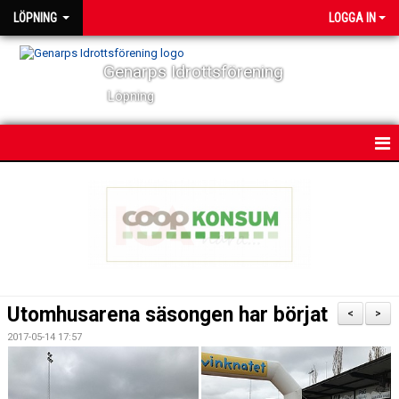
LÖPNING
LOGGA IN
Genarps Idrottsförening
Löpning
HEM
NYHETER
VÅRA TRÄNINGAR
TIDIGARE ARRANGEMANG
Utomhusarena säsongen har börjat
<
>
VÅRA LÖPARE
2017-05-14 17:57
POWER 60