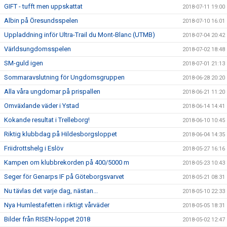
GIFT - tufft men uppskattat
2018-07-11 19:00
Albin på Öresundsspelen
2018-07-10 16:01
Uppladdning inför Ultra-Trail du Mont-Blanc (UTMB)
2018-07-04 20:42
Världsungdomsspelen
2018-07-02 18:48
SM-guld igen
2018-07-01 21:13
Sommaravslutning för Ungdomsgruppen
2018-06-28 20:20
Alla våra ungdomar på prispallen
2018-06-21 11:20
Omväxlande väder i Ystad
2018-06-14 14:41
Kokande resultat i Trelleborg!
2018-06-10 10:45
Riktig klubbdag på Hildesborgsloppet
2018-06-04 14:35
Friidrottshelg i Eslöv
2018-05-27 16:16
Kampen om klubbrekorden på 400/5000 m
2018-05-23 10:43
Seger för Genarps IF på Göteborgsvarvet
2018-05-21 08:31
Nu tävlas det varje dag, nästan...
2018-05-10 22:33
Nya Humlestafetten i riktigt vårväder
2018-05-05 18:31
Bilder från RISEN-loppet 2018
2018-05-02 12:47