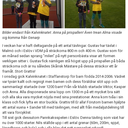
Bilder endast från Kalvinknatet. Anna på prispallen! Även trean Alma visade
sig komma från Genarp
I veckan har vi haft deltagande på ett antal tävlingar. Gustav har tävlat i
Malmö och i Eslöv i VDM på sträckorna 800 m och 400 m. Gustav som för
en månad sedan sprang ”milen” på nytt personbästa visar att formen
verkligen sitter i. Gustav fick nämligen stå högst upp på prispallen på båda
sträckorna och är nu således Skånsk Mästare på dessa sträckor ett år
framåt. Stort Grattis!
I onsdag gick Kalvinknatet i Staffanstorp för barn födda 2014-2006. Vädret
var tyvärr kallt och regnigt men barnen och dess föräldrar slöt upp och
sammanlagt startade över 1200 barn! Från vår klubb startade Viktor, Kasper
och Anna. Alla disponerade sina lopp om 1300 m på ett mycket bra sätt
och alla ska vara mycket nöjda med sina prestationer. Anna kom tvåa i sin
klass och fick lyfta en stor buckla. Grattis till Er alla! Förutom barnen hjälpte
ett antal vuxna + Sander till med tävlingen, med allt från medaljutdelning till
att vara förcyklist.
Till sist gick dessutom Pannkaksspelen i Eslöv. Denna tävling som växt har
nu över 1000 starter. Nils ställde upp i ett antal grenar (60m, 200m, spjut,
längdhopp och kula) och i alla blev det nytt personligt rekord!