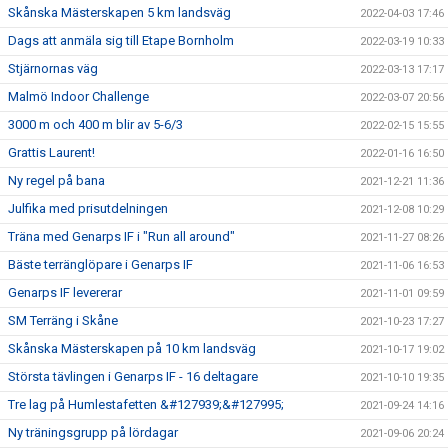
Skånska Mästerskapen 5 km landsväg
2022-04-03 17:46
Dags att anmäla sig till Etape Bornholm
2022-03-19 10:33
Stjärnornas väg
2022-03-13 17:17
Malmö Indoor Challenge
2022-03-07 20:56
3000 m och 400 m blir av 5-6/3
2022-02-15 15:55
Grattis Laurent!
2022-01-16 16:50
Ny regel på bana
2021-12-21 11:36
Julfika med prisutdelningen
2021-12-08 10:29
Träna med Genarps IF i "Run all around"
2021-11-27 08:26
Bäste terränglöpare i Genarps IF
2021-11-06 16:53
Genarps IF levererar
2021-11-01 09:59
SM Terräng i Skåne
2021-10-23 17:27
Skånska Mästerskapen på 10 km landsväg
2021-10-17 19:02
Största tävlingen i Genarps IF - 16 deltagare
2021-10-10 19:35
Tre lag på Humlestafetten &#127939;&#127995;
2021-09-24 14:16
Ny träningsgrupp på lördagar
2021-09-06 20:24