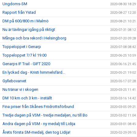
Ungdoms-SM
2020-08-30 18:29
Rapport från Ystad
2020-08-27 12:20
DM på 600/800 m i Malmö
2020-08-21 10:21
Nu är tävlingar igång på riktigt
2020-07-31 08:12
Många och bra rekord i Helsingborg
2020-07-20 09:28
Toppeloppet i Genarp
2020-07-08 08:42
Toppeloppet 7/7 kl 19.00
2020-06-25 10:59
Genarps IF Trail - GIFT 2020
2020-06-16 21:45
En lyckad dag - Kristi himmelsfärd...
2020-05-21 19:02
Gyllebovarvet
2020-05-17 07:28
Nu tränar vi i skogen
2020-03-25 11:41
DM 10 km och 3 km - inställt
2020-03-16 14:42
Fina priser från Skånes Friidrottsförbund
2020-03-05 09:21
Tredje dagen på VSM - tredje medaljen, nu till Bo
2020-03-02 11:04
Andra dagen på VSM - ny medalj till Lidija
2020-03-01 08:45
Årets första SM-medalj, den tog Lidija!
2020-02-29 09:15