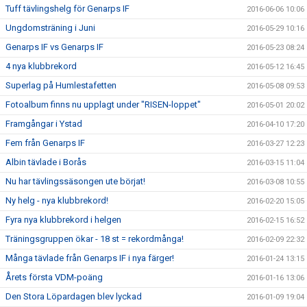
Tuff tävlingshelg för Genarps IF
2016-06-06 10:06
Ungdomsträning i Juni
2016-05-29 10:16
Genarps IF vs Genarps IF
2016-05-23 08:24
4 nya klubbrekord
2016-05-12 16:45
Superlag på Humlestafetten
2016-05-08 09:53
Fotoalbum finns nu upplagt under "RISEN-loppet"
2016-05-01 20:02
Framgångar i Ystad
2016-04-10 17:20
Fem från Genarps IF
2016-03-27 12:23
Albin tävlade i Borås
2016-03-15 11:04
Nu har tävlingssäsongen ute börjat!
2016-03-08 10:55
Ny helg - nya klubbrekord!
2016-02-20 15:05
Fyra nya klubbrekord i helgen
2016-02-15 16:52
Träningsgruppen ökar - 18 st = rekordmånga!
2016-02-09 22:32
Många tävlade från Genarps IF i nya färger!
2016-01-24 13:15
Årets första VDM-poäng
2016-01-16 13:06
Den Stora Löpardagen blev lyckad
2016-01-09 19:04