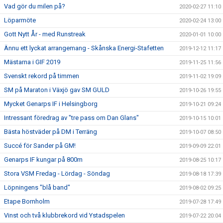
Vad gör du milen på?
2020-02-27 11:10
Löparmöte
2020-02-24 13:00
Gott Nytt År - med Runstreak
2020-01-01 10:00
Ännu ett lyckat arrangemang - Skånska Energi-Stafetten
2019-12-12 11:17
Mästarna i GIF 2019
2019-11-25 11:56
Svenskt rekord på timmen
2019-11-02 19:09
SM på Maraton i Växjö gav SM GULD
2019-10-26 19:55
Mycket Genarps IF i Helsingborg
2019-10-21 09:24
Intressant föredrag av "tre pass om Dan Glans"
2019-10-15 10:01
Bästa höstväder på DM i Terräng
2019-10-07 08:50
Succé för Sander på GM!
2019-09-09 22:01
Genarps IF kungar på 800m
2019-08-25 10:17
Stora VSM Fredag - Lördag - Söndag
2019-08-18 17:39
Löpningens "blå band"
2019-08-02 09:25
Etape Bornholm
2019-07-28 17:49
Vinst och två klubbrekord vid Ystadspelen
2019-07-22 20:04