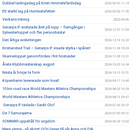
Dubbel tävlingsdag på Kristi Himmelsfärdsdag
2025-05-31 11:14
Ett starkt lag på Humlestafetten
2025-05-03 17:30
Veckans träning
2025-04-06
Genarps IF avslutade året på topp – framgångar i
2024-12-31 17:03
Sylvesterloppet och fler personbästa!
Den årliga avslutningen
2024-12-14 16:32
Kristianstad Trail – Genarps IF visade styrka i spåren!
2024-11-24 18:24
Skanneloppet genomfördes i fint höstväder
2024-11-09 15:51
Årets Klubbmästerskap avgjort
2024-10-20 16:34
Nästa år börjar ta form
2024-10-13 10:31
Köpenhamn levererade som lovat!
2024-09-17 19:40
10 km road race World Masters Atletics Championships
2024-08-20 16:39
World Masters Athletics Championships
2024-08-15 09:47
Genarps IF tävlade i Sankt Olof
2024-07-30 20:37
De 7 Samurajerna
2024-07-03 09:51
SOMMAR-uppehåll för ungdom
2024-06-20 13:02
Mera värme - så skönt! OCH Seger till vår Anna och Erik