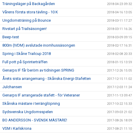
Träningsläger på Backagården
2018-04-23 09:32
Vårens första stora tävling - 10 K
2018-04-16 13:05
Ungdomsträning på Bounce
2018-03-11 17:27
Rivstart på Trailsäsongen!
2018-03-11 16:26
Beep-test
2018-03-09 09:15
800m (IVDM) avslutade inomhussäsongen
2018-02-17 16:31
Spring i Skåne Trailcup 2018
2018-02-08 20:33
Full pott på Sprinterträffen
2018-01-15 13:59
Genarps IF får beröm av tidningen SPRING
2017-12-26 15:05
Årets sista arrangemang - Skånska Energi-Stafetten
2017-12-15 11:02
Julchansen
2017-12-03 11:24
Genarps IF arrangerade stafett - för Veteraner
2017-11-13 09:47
Skånska mästare i terränglöpning
2017-10-22 15:33
Sydsvenska Ungdomsspelen
2017-09-03 21:02
BO ANDERSSON - SVENSK MÄSTARE!
2017-08-26 18:09
VSM i Karlskrona
2017-08-21 11:10