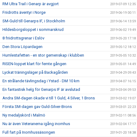
RM Ultra Trail i Genarp är avgjort
2019-07-09 12:35
Friidrotts äventyr i Norge
2019-06-19 00:11
SM-Guld till Genarps IF, i Stockholm
2019-06-14 13:59
Hildesborgsloppet i sommarskrud
2019-06-02 19:49
8 friidrottsgrenar i Eslöv
2019-05-20 17:18
Den Stora Löpardagen
2019-05-12 18:12
Humlestafetten - en stor gemenskap i klubben
2019-05-05 10:32
RISEN-loppet klart för femte gången
2019-05-01 14:49
Lyckat träningsläger på Backagården
2019-04-29 09:43
En strålande tävlingsdag i Ystad - DM 10 km
2019-04-07 16:15
En fantastisk helg för Genarps IF är avslutad
2019-03-04 09:53
Andra SM-dagen ökade vi till 1 Guld, 4 Silver, 1 Brons
2019-03-02 19:07
Första SM-dagen gav Guld-Silver-Brons
2019-03-01 22:23
Ny medaljskörd i Malmö
2019-02-11 08:56
Nu är även Veteranerna igång inomhus
2019-02-04 17:17
Full fart på Inomhussäsongen
2019-01-20 18:38