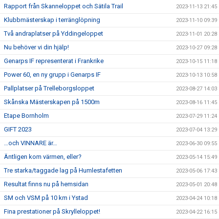
Rapport från Skanneloppet och Sätila Trail
2023-11-13 21:45
Klubbmästerskap i terränglöpning
2023-11-10 09:39
Två andraplatser på Yddingeloppet
2023-11-01 20:28
Nu behöver vi din hjälp!
2023-10-27 09:28
Genarps IF representerat i Frankrike
2023-10-15 11:18
Power 60, en ny grupp i Genarps IF
2023-10-13 10:58
Pallplatser på Trelleborgsloppet
2023-08-27 14:03
Skånska Mästerskapen på 1500m
2023-08-16 11:45
Etape Bornholm
2023-07-29 11:24
GIFT 2023
2023-07-04 13:29
…och VINNARE är…
2023-06-30 09:55
Äntligen kom värmen, eller?
2023-05-14 15:49
Tre starka/taggade lag på Humlestafetten
2023-05-06 17:43
Resultat finns nu på hemsidan
2023-05-01 20:48
SM och VSM på 10 km i Ystad
2023-04-24 10:18
Fina prestationer på Skrylleloppet!
2023-04-22 16:15