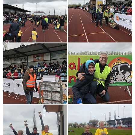
KONTAKT
LÄNKAR
INTERNA TÄVLINGAR
GIFT GENARPS IF TRAIL 2026
ANMÄLAN TILL LÖPGRUPPEN