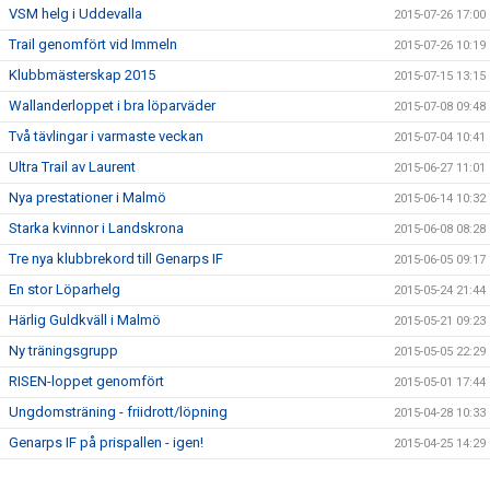
VSM helg i Uddevalla
2015-07-26 17:00
Trail genomfört vid Immeln
2015-07-26 10:19
Klubbmästerskap 2015
2015-07-15 13:15
Wallanderloppet i bra löparväder
2015-07-08 09:48
Två tävlingar i varmaste veckan
2015-07-04 10:41
Ultra Trail av Laurent
2015-06-27 11:01
Nya prestationer i Malmö
2015-06-14 10:32
Starka kvinnor i Landskrona
2015-06-08 08:28
Tre nya klubbrekord till Genarps IF
2015-06-05 09:17
En stor Löparhelg
2015-05-24 21:44
Härlig Guldkväll i Malmö
2015-05-21 09:23
Ny träningsgrupp
2015-05-05 22:29
RISEN-loppet genomfört
2015-05-01 17:44
Ungdomsträning - friidrott/löpning
2015-04-28 10:33
Genarps IF på prispallen - igen!
2015-04-25 14:29
Testlopp i kväll
2015-04-23 14:39