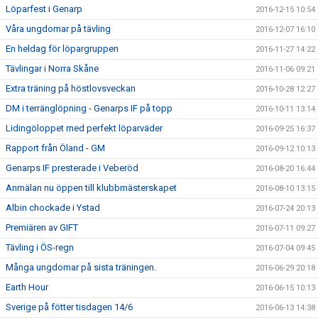
Löparfest i Genarp
2016-12-15 10:54
Våra ungdomar på tävling
2016-12-07 16:10
En heldag för löpargruppen
2016-11-27 14:22
Tävlingar i Norra Skåne
2016-11-06 09:21
Extra träning på höstlovsveckan
2016-10-28 12:27
DM i terränglöpning - Genarps IF på topp
2016-10-11 13:14
Lidingöloppet med perfekt löparväder
2016-09-25 16:37
Rapport från Öland - GM
2016-09-12 10:13
Genarps IF presterade i Veberöd
2016-08-20 16:44
Anmälan nu öppen till klubbmästerskapet
2016-08-10 13:15
Albin chockade i Ystad
2016-07-24 20:13
Premiären av GIFT
2016-07-11 09:27
Tävling i ÖS-regn
2016-07-04 09:45
Många ungdomar på sista träningen.
2016-06-29 20:18
Earth Hour
2016-06-15 10:13
Sverige på fötter tisdagen 14/6
2016-06-13 14:38