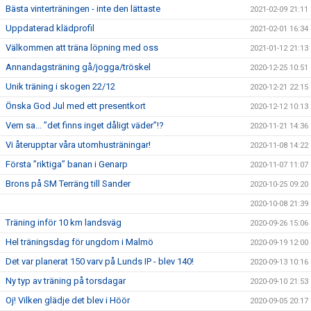
Bästa vinterträningen - inte den lättaste
2021-02-09 21:11
Uppdaterad klädprofil
2021-02-01 16:34
Välkommen att träna löpning med oss
2021-01-12 21:13
Annandagsträning gå/jogga/tröskel
2020-12-25 10:51
Unik träning i skogen 22/12
2020-12-21 22:15
Önska God Jul med ett presentkort
2020-12-12 10:13
Vem sa... ”det finns inget dåligt väder”!?
2020-11-21 14:36
Vi återupptar våra utomhusträningar!
2020-11-08 14:22
Första ”riktiga” banan i Genarp
2020-11-07 11:07
Brons på SM Terräng till Sander
2020-10-25 09:20
2020-10-08 21:39
Träning inför 10 km landsväg
2020-09-26 15:06
Hel träningsdag för ungdom i Malmö
2020-09-19 12:00
Det var planerat 150 varv på Lunds IP - blev 140!
2020-09-13 10:16
Ny typ av träning på torsdagar
2020-09-10 21:53
Oj! Vilken glädje det blev i Höör
2020-09-05 20:17