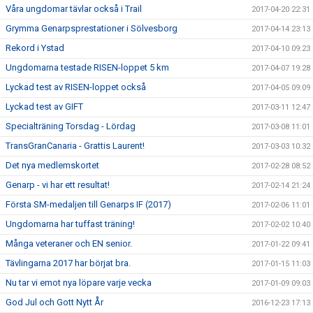
Våra ungdomar tävlar också i Trail
2017-04-20 22:31
Grymma Genarpsprestationer i Sölvesborg
2017-04-14 23:13
Rekord i Ystad
2017-04-10 09:23
Ungdomarna testade RISEN-loppet 5 km
2017-04-07 19:28
Lyckad test av RISEN-loppet också
2017-04-05 09:09
Lyckad test av GIFT
2017-03-11 12:47
Specialträning Torsdag - Lördag
2017-03-08 11:01
TransGranCanaria - Grattis Laurent!
2017-03-03 10:32
Det nya medlemskortet
2017-02-28 08:52
Genarp - vi har ett resultat!
2017-02-14 21:24
Första SM-medaljen till Genarps IF (2017)
2017-02-06 11:01
Ungdomarna har tuffast träning!
2017-02-02 10:40
Många veteraner och EN senior.
2017-01-22 09:41
Tävlingarna 2017 har börjat bra.
2017-01-15 11:03
Nu tar vi emot nya löpare varje vecka
2017-01-09 09:03
God Jul och Gott Nytt År
2016-12-23 17:13