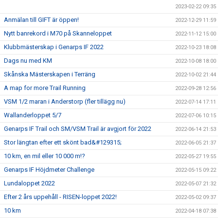
2023-02-22 09:35
Anmälan till GIFT är öppen!
2022-12-29 11:59
Nytt banrekord i M70 på Skanneloppet
2022-11-12 15:00
Klubbmästerskap i Genarps IF 2022
2022-10-23 18:08
Dags nu med KM
2022-10-08 18:00
Skånska Mästerskapen i Terräng
2022-10-02 21:44
A map for more Trail Running
2022-09-28 12:56
VSM 1/2 maran i Anderstorp (fler tillägg nu)
2022-07-14 17:11
Wallanderloppet 5/7
2022-07-06 10:15
Genarps IF Trail och SM/VSM Trail är avgjort för 2022
2022-06-14 21:53
Stor längtan efter ett skönt bad&#129315;
2022-06-05 21:37
10 km, en mil eller 10 000 m!?
2022-05-27 19:55
Genarps IF Höjdmeter Challenge
2022-05-15 09:22
Lundaloppet 2022
2022-05-07 21:32
Efter 2 års uppehåll - RISEN-loppet 2022!
2022-05-02 09:37
10 km
2022-04-18 07:38