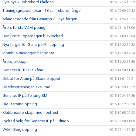
Fyra nya klubbrekord i helgen
2016-02-15 16:52
Träningsgruppen ökar - 18 st = rekordmånga!
2016-02-09 22:32
Många tävlade från Genarps IF i nya färger!
2016-01-24 13:15
Årets första VDM-poäng
2016-01-16 13:06
Den Stora Löpardagen blev lyckad
2016-01-09 19:04
Nya färger för Genarps IF - Löpning
2015-12-22 10:32
Inomhus-säsongen har börjat
2015-12-10 12:54
Årets julklapp!
2015-11-22 15:38
Genarps IF 10:a i Skåne
2015-11-20 11:45
Debut för Albin på Skanneloppet
2015-11-01 09:21
Höstlovsträningen avslutad
2015-10-29 16:12
Genarps IF på Terräng SM
2015-10-24 17:30
DM i terränglöpning
2015-10-12 09:10
Klubbmästerskap med höstfest
2015-10-05 09:22
Lyckad helg för Genarps IF på Lidingö
2015-09-28 11:09
VVM i Bergslöpning
2015-09-14 17:42