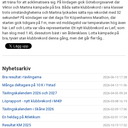
att träna för att acklimatisera sig. På lördagen gick Göteborgsvarvet där
KONTAKT
Viktor och Martina kämpade på bra. Båda satte klubbrekord i sina klasser
trots omständigheterna och Martina lyckades sätta nya rekordet med 32
LÄNKAR
sekunder!! På söndagen var det dags för Köpenhamns Marathon, där
starten gick tidigare på f m, men vid middagstid var temperaturen hög även
här. Leif och Lotta var våra representanter. Ett nytt klubbrekord av Leif, som
INTERNA TÄVLINGAR
han slog med 1:45, dessutom bäst i sin åldersklass. Lotta kämpade på
bra, tyvärr utan klubbrekord denna gång, men det går fler tåg…
GIFT GENARPS IF TRAIL 2026
ANMÄLAN TILL LÖPGRUPPEN
Nyhetsarkiv
Bra resultat i tävlingarna
2026-06-13 17:28
Många deltagare på 10 K i Ystad
2026-04-13 11:06
Tävlingskalendern 2026 och 2027
2026-04-05 09:24
Löprapport - nytt klubbrekord i M40!
2026-03-08 16:19
Tävlingskalendern i Skåne 2026
2026-02-09 17:06
En heldag på Atletikum
2026-02-01 17:04
Resultat KM 2025
2025-10-19 17:02