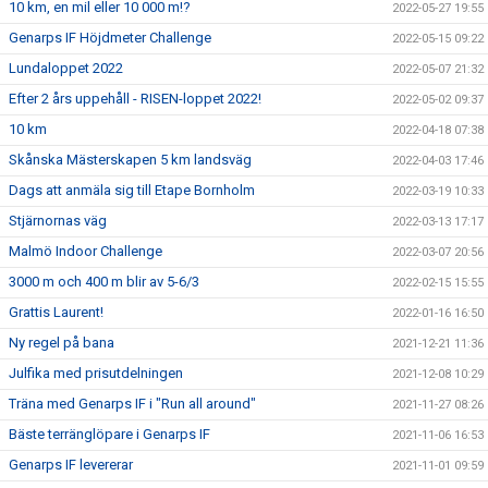
10 km, en mil eller 10 000 m!?
2022-05-27 19:55
Genarps IF Höjdmeter Challenge
2022-05-15 09:22
Lundaloppet 2022
2022-05-07 21:32
Efter 2 års uppehåll - RISEN-loppet 2022!
2022-05-02 09:37
10 km
2022-04-18 07:38
Skånska Mästerskapen 5 km landsväg
2022-04-03 17:46
Dags att anmäla sig till Etape Bornholm
2022-03-19 10:33
Stjärnornas väg
2022-03-13 17:17
Malmö Indoor Challenge
2022-03-07 20:56
3000 m och 400 m blir av 5-6/3
2022-02-15 15:55
Grattis Laurent!
2022-01-16 16:50
Ny regel på bana
2021-12-21 11:36
Julfika med prisutdelningen
2021-12-08 10:29
Träna med Genarps IF i "Run all around"
2021-11-27 08:26
Bäste terränglöpare i Genarps IF
2021-11-06 16:53
Genarps IF levererar
2021-11-01 09:59