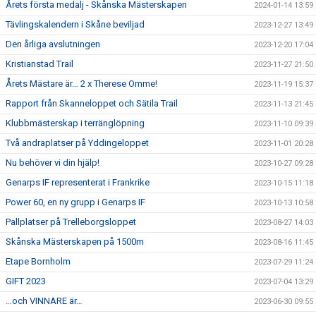
Årets första medalj - Skånska Mästerskapen
2024-01-14 13:59
Tävlingskalendern i Skåne beviljad
2023-12-27 13:49
Den årliga avslutningen
2023-12-20 17:04
Kristianstad Trail
2023-11-27 21:50
Årets Mästare är… 2 x Therese Omme!
2023-11-19 15:37
Rapport från Skanneloppet och Sätila Trail
2023-11-13 21:45
Klubbmästerskap i terränglöpning
2023-11-10 09:39
Två andraplatser på Yddingeloppet
2023-11-01 20:28
Nu behöver vi din hjälp!
2023-10-27 09:28
Genarps IF representerat i Frankrike
2023-10-15 11:18
Power 60, en ny grupp i Genarps IF
2023-10-13 10:58
Pallplatser på Trelleborgsloppet
2023-08-27 14:03
Skånska Mästerskapen på 1500m
2023-08-16 11:45
Etape Bornholm
2023-07-29 11:24
GIFT 2023
2023-07-04 13:29
…och VINNARE är…
2023-06-30 09:55