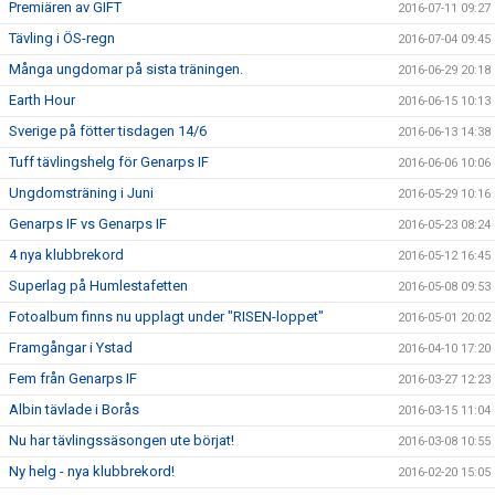
Premiären av GIFT
2016-07-11 09:27
Tävling i ÖS-regn
2016-07-04 09:45
Många ungdomar på sista träningen.
2016-06-29 20:18
Earth Hour
2016-06-15 10:13
Sverige på fötter tisdagen 14/6
2016-06-13 14:38
Tuff tävlingshelg för Genarps IF
2016-06-06 10:06
Ungdomsträning i Juni
2016-05-29 10:16
Genarps IF vs Genarps IF
2016-05-23 08:24
4 nya klubbrekord
2016-05-12 16:45
Superlag på Humlestafetten
2016-05-08 09:53
Fotoalbum finns nu upplagt under "RISEN-loppet"
2016-05-01 20:02
Framgångar i Ystad
2016-04-10 17:20
Fem från Genarps IF
2016-03-27 12:23
Albin tävlade i Borås
2016-03-15 11:04
Nu har tävlingssäsongen ute börjat!
2016-03-08 10:55
Ny helg - nya klubbrekord!
2016-02-20 15:05