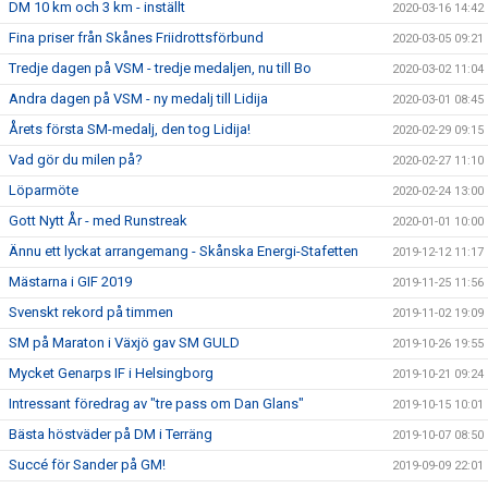
DM 10 km och 3 km - inställt
2020-03-16 14:42
Fina priser från Skånes Friidrottsförbund
2020-03-05 09:21
Tredje dagen på VSM - tredje medaljen, nu till Bo
2020-03-02 11:04
Andra dagen på VSM - ny medalj till Lidija
2020-03-01 08:45
Årets första SM-medalj, den tog Lidija!
2020-02-29 09:15
Vad gör du milen på?
2020-02-27 11:10
Löparmöte
2020-02-24 13:00
Gott Nytt År - med Runstreak
2020-01-01 10:00
Ännu ett lyckat arrangemang - Skånska Energi-Stafetten
2019-12-12 11:17
Mästarna i GIF 2019
2019-11-25 11:56
Svenskt rekord på timmen
2019-11-02 19:09
SM på Maraton i Växjö gav SM GULD
2019-10-26 19:55
Mycket Genarps IF i Helsingborg
2019-10-21 09:24
Intressant föredrag av "tre pass om Dan Glans"
2019-10-15 10:01
Bästa höstväder på DM i Terräng
2019-10-07 08:50
Succé för Sander på GM!
2019-09-09 22:01