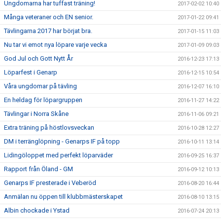
Ungdomarna har tuffast träning!
2017-02-02 10:40
Många veteraner och EN senior.
2017-01-22 09:41
Tävlingarna 2017 har börjat bra.
2017-01-15 11:03
Nu tar vi emot nya löpare varje vecka
2017-01-09 09:03
God Jul och Gott Nytt År
2016-12-23 17:13
Löparfest i Genarp
2016-12-15 10:54
Våra ungdomar på tävling
2016-12-07 16:10
En heldag för löpargruppen
2016-11-27 14:22
Tävlingar i Norra Skåne
2016-11-06 09:21
Extra träning på höstlovsveckan
2016-10-28 12:27
DM i terränglöpning - Genarps IF på topp
2016-10-11 13:14
Lidingöloppet med perfekt löparväder
2016-09-25 16:37
Rapport från Öland - GM
2016-09-12 10:13
Genarps IF presterade i Veberöd
2016-08-20 16:44
Anmälan nu öppen till klubbmästerskapet
2016-08-10 13:15
Albin chockade i Ystad
2016-07-24 20:13