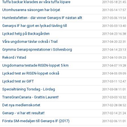
Tuffa backar klarades av våra tuffa löpare
2017-05-18 21:45
Utomhusarena säsongen har börjat
2017-05-14 17:57
Humlestafetten - där vinner Genarps IF nästan allt
2017-05-06 19:54
Genarps IF har gjort en lyckad tävling till
2017-05-03 13:40
Lyckad helg på Backagården
2017-04-23 16:38
Våra ungdomar tävlar också i Trail
2017-04-20 22:31
Grymma Genarpsprestationer i Sölvesborg
2017-04-14 23:13
Rekord i Ystad
2017-04-10 09:23
Ungdomarna testade RISEN-loppet 5 km
2017-04-07 19:28
Lyckad test av RISEN-loppet också
2017-04-05 09:09
Lyckad test av GIFT
2017-03-11 12:47
Specialträning Torsdag - Lördag
2017-03-08 11:01
TransGranCanaria - Grattis Laurent!
2017-03-03 10:32
Det nya medlemskortet
2017-02-28 08:52
Genarp - vi har ett resultat!
2017-02-14 21:24
Första SM-medaljen till Genarps IF (2017)
2017-02-06 11:01