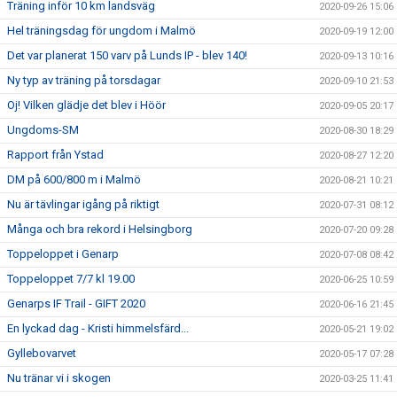
Träning inför 10 km landsväg
2020-09-26 15:06
Hel träningsdag för ungdom i Malmö
2020-09-19 12:00
Det var planerat 150 varv på Lunds IP - blev 140!
2020-09-13 10:16
Ny typ av träning på torsdagar
2020-09-10 21:53
Oj! Vilken glädje det blev i Höör
2020-09-05 20:17
Ungdoms-SM
2020-08-30 18:29
Rapport från Ystad
2020-08-27 12:20
DM på 600/800 m i Malmö
2020-08-21 10:21
Nu är tävlingar igång på riktigt
2020-07-31 08:12
Många och bra rekord i Helsingborg
2020-07-20 09:28
Toppeloppet i Genarp
2020-07-08 08:42
Toppeloppet 7/7 kl 19.00
2020-06-25 10:59
Genarps IF Trail - GIFT 2020
2020-06-16 21:45
En lyckad dag - Kristi himmelsfärd...
2020-05-21 19:02
Gyllebovarvet
2020-05-17 07:28
Nu tränar vi i skogen
2020-03-25 11:41