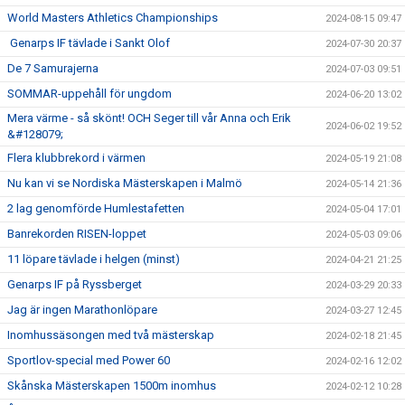
World Masters Athletics Championships
2024-08-15 09:47
Genarps IF tävlade i Sankt Olof
2024-07-30 20:37
De 7 Samurajerna
2024-07-03 09:51
SOMMAR-uppehåll för ungdom
2024-06-20 13:02
Mera värme - så skönt! OCH Seger till vår Anna och Erik
2024-06-02 19:52
&#128079;
Flera klubbrekord i värmen
2024-05-19 21:08
Nu kan vi se Nordiska Mästerskapen i Malmö
2024-05-14 21:36
2 lag genomförde Humlestafetten
2024-05-04 17:01
Banrekorden RISEN-loppet
2024-05-03 09:06
11 löpare tävlade i helgen (minst)
2024-04-21 21:25
Genarps IF på Ryssberget
2024-03-29 20:33
Jag är ingen Marathonlöpare
2024-03-27 12:45
Inomhussäsongen med två mästerskap
2024-02-18 21:45
Sportlov-special med Power 60
2024-02-16 12:02
Skånska Mästerskapen 1500m inomhus
2024-02-12 10:28