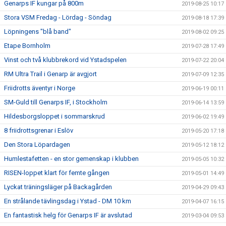
Genarps IF kungar på 800m
2019-08-25 10:17
Stora VSM Fredag - Lördag - Söndag
2019-08-18 17:39
Löpningens "blå band"
2019-08-02 09:25
Etape Bornholm
2019-07-28 17:49
Vinst och två klubbrekord vid Ystadspelen
2019-07-22 20:04
RM Ultra Trail i Genarp är avgjort
2019-07-09 12:35
Friidrotts äventyr i Norge
2019-06-19 00:11
SM-Guld till Genarps IF, i Stockholm
2019-06-14 13:59
Hildesborgsloppet i sommarskrud
2019-06-02 19:49
8 friidrottsgrenar i Eslöv
2019-05-20 17:18
Den Stora Löpardagen
2019-05-12 18:12
Humlestafetten - en stor gemenskap i klubben
2019-05-05 10:32
RISEN-loppet klart för femte gången
2019-05-01 14:49
Lyckat träningsläger på Backagården
2019-04-29 09:43
En strålande tävlingsdag i Ystad - DM 10 km
2019-04-07 16:15
En fantastisk helg för Genarps IF är avslutad
2019-03-04 09:53