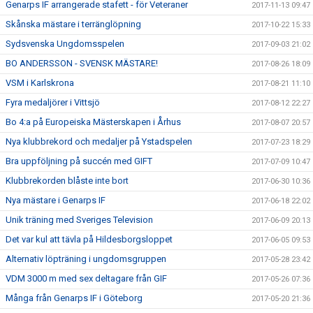
Genarps IF arrangerade stafett - för Veteraner
2017-11-13 09:47
Skånska mästare i terränglöpning
2017-10-22 15:33
Sydsvenska Ungdomsspelen
2017-09-03 21:02
BO ANDERSSON - SVENSK MÄSTARE!
2017-08-26 18:09
VSM i Karlskrona
2017-08-21 11:10
Fyra medaljörer i Vittsjö
2017-08-12 22:27
Bo 4:a på Europeiska Mästerskapen i Århus
2017-08-07 20:57
Nya klubbrekord och medaljer på Ystadspelen
2017-07-23 18:29
Bra uppföljning på succén med GIFT
2017-07-09 10:47
Klubbrekorden blåste inte bort
2017-06-30 10:36
Nya mästare i Genarps IF
2017-06-18 22:02
Unik träning med Sveriges Television
2017-06-09 20:13
Det var kul att tävla på Hildesborgsloppet
2017-06-05 09:53
Alternativ löpträning i ungdomsgruppen
2017-05-28 23:42
VDM 3000 m med sex deltagare från GIF
2017-05-26 07:36
Många från Genarps IF i Göteborg
2017-05-20 21:36