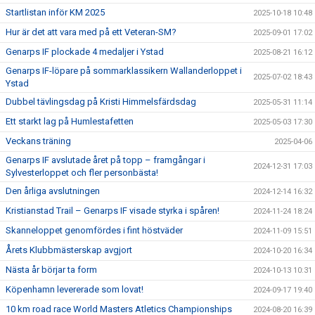
Startlistan inför KM 2025
2025-10-18 10:48
Hur är det att vara med på ett Veteran-SM?
2025-09-01 17:02
Genarps IF plockade 4 medaljer i Ystad
2025-08-21 16:12
Genarps IF-löpare på sommarklassikern Wallanderloppet i
2025-07-02 18:43
Ystad
Dubbel tävlingsdag på Kristi Himmelsfärdsdag
2025-05-31 11:14
Ett starkt lag på Humlestafetten
2025-05-03 17:30
Veckans träning
2025-04-06
Genarps IF avslutade året på topp – framgångar i
2024-12-31 17:03
Sylvesterloppet och fler personbästa!
Den årliga avslutningen
2024-12-14 16:32
Kristianstad Trail – Genarps IF visade styrka i spåren!
2024-11-24 18:24
Skanneloppet genomfördes i fint höstväder
2024-11-09 15:51
Årets Klubbmästerskap avgjort
2024-10-20 16:34
Nästa år börjar ta form
2024-10-13 10:31
Köpenhamn levererade som lovat!
2024-09-17 19:40
10 km road race World Masters Atletics Championships
2024-08-20 16:39