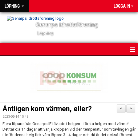
LÖPNING
LOGGA IN
Genarps Idrottsförening
Löpning
HEM
NYHETER
VÅRA TRÄNINGAR
TIDIGARE ARRANGEMANG
Äntligen kom värmen, eller?
<
>
VÅRA LÖPARE
2023-05-14 15:49
Flera löpare från Genarps IF tävlade i helgen - första helgen med värme!!
Det tar c:a 14 dagar att vänja kroppen vid den temperatur som tävlingen går
POWER 60
i. Inför denna helg fick våra löpare 3 - 4 dagar och då är det också försent