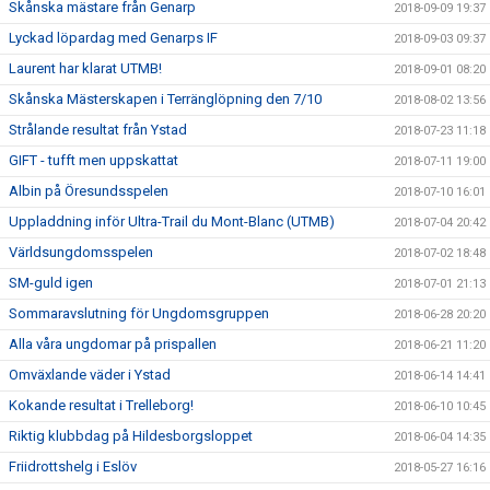
Skånska mästare från Genarp
2018-09-09 19:37
Lyckad löpardag med Genarps IF
2018-09-03 09:37
Laurent har klarat UTMB!
2018-09-01 08:20
Skånska Mästerskapen i Terränglöpning den 7/10
2018-08-02 13:56
Strålande resultat från Ystad
2018-07-23 11:18
GIFT - tufft men uppskattat
2018-07-11 19:00
Albin på Öresundsspelen
2018-07-10 16:01
Uppladdning inför Ultra-Trail du Mont-Blanc (UTMB)
2018-07-04 20:42
Världsungdomsspelen
2018-07-02 18:48
SM-guld igen
2018-07-01 21:13
Sommaravslutning för Ungdomsgruppen
2018-06-28 20:20
Alla våra ungdomar på prispallen
2018-06-21 11:20
Omväxlande väder i Ystad
2018-06-14 14:41
Kokande resultat i Trelleborg!
2018-06-10 10:45
Riktig klubbdag på Hildesborgsloppet
2018-06-04 14:35
Friidrottshelg i Eslöv
2018-05-27 16:16