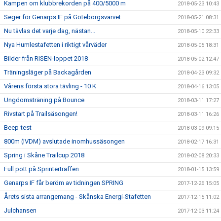
Kampen om klubbrekorden på 400/5000 m
2018-05-23 10:43
Seger för Genarps IF på Göteborgsvarvet
2018-05-21 08:31
Nu tävlas det varje dag, nästan...
2018-05-10 22:33
Nya Humlestafetten i riktigt vårväder
2018-05-05 18:31
Bilder från RISEN-loppet 2018
2018-05-02 12:47
Träningsläger på Backagården
2018-04-23 09:32
Vårens första stora tävling - 10 K
2018-04-16 13:05
Ungdomsträning på Bounce
2018-03-11 17:27
Rivstart på Trailsäsongen!
2018-03-11 16:26
Beep-test
2018-03-09 09:15
800m (IVDM) avslutade inomhussäsongen
2018-02-17 16:31
Spring i Skåne Trailcup 2018
2018-02-08 20:33
Full pott på Sprinterträffen
2018-01-15 13:59
Genarps IF får beröm av tidningen SPRING
2017-12-26 15:05
Årets sista arrangemang - Skånska Energi-Stafetten
2017-12-15 11:02
Julchansen
2017-12-03 11:24