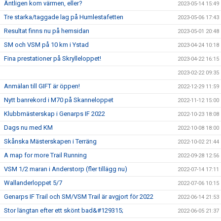
Äntligen kom värmen, eller?
2023-05-14 15:49
Tre starka/taggade lag på Humlestafetten
2023-05-06 17:43
Resultat finns nu på hemsidan
2023-05-01 20:48
SM och VSM på 10 km i Ystad
2023-04-24 10:18
Fina prestationer på Skrylleloppet!
2023-04-22 16:15
2023-02-22 09:35
Anmälan till GIFT är öppen!
2022-12-29 11:59
Nytt banrekord i M70 på Skanneloppet
2022-11-12 15:00
Klubbmästerskap i Genarps IF 2022
2022-10-23 18:08
Dags nu med KM
2022-10-08 18:00
Skånska Mästerskapen i Terräng
2022-10-02 21:44
A map for more Trail Running
2022-09-28 12:56
VSM 1/2 maran i Anderstorp (fler tillägg nu)
2022-07-14 17:11
Wallanderloppet 5/7
2022-07-06 10:15
Genarps IF Trail och SM/VSM Trail är avgjort för 2022
2022-06-14 21:53
Stor längtan efter ett skönt bad&#129315;
2022-06-05 21:37