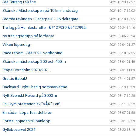
SM Terräng i Skåne
2021-10-23 17:27
Skånska Mästerskapen på 10 km landsväg
2021-10-17 19:02
Största tävlingen i Genarps IF - 16 deltagare
2021-10-10 19:35
Tre lag på Humlestafetten &#127939;&#127995;
2021-09-24 14:16
Ny träningsgrupp på lördagar
2021-09-06 20:24
Vilken löpardag
2021-09-04 21:27
Race report USM 2021 Norrköping
2021-08-18 07:35
Skånska mästerskap 200 och 400 m
2021-08-04 21:40
Etape Bornholm 2020/2021
2021-07-31 11:03
Grattis Babak!
2021-07-14 21:57
Backyard Light i härlig sommarvärme
2021-06-19 16:39
Nytt Svenskt Rekord på 3000 m
2021-06-17 10:28
En Grym prestation av ”VÅR” Leif
2021-06-11 09:12
En sådan Löparfest det blev
2021-06-07 21:58
Första inbjudan till banlopp
2021-05-31 09:39
Gyllebovarvet 2021
2021-05-22 18:19