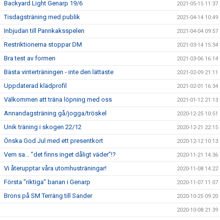
Backyard Light Genarp 19/6
2021-05-15 11:37
Tisdagsträning med publik
2021-04-14 10:49
Inbjudan till Pannkaksspelen
2021-04-04 09:57
Restriktionerna stoppar DM
2021-03-14 15:34
Bra test av formen
2021-03-06 16:14
Bästa vinterträningen - inte den lättaste
2021-02-09 21:11
Uppdaterad klädprofil
2021-02-01 16:34
Välkommen att träna löpning med oss
2021-01-12 21:13
Annandagsträning gå/jogga/tröskel
2020-12-25 10:51
Unik träning i skogen 22/12
2020-12-21 22:15
Önska God Jul med ett presentkort
2020-12-12 10:13
Vem sa... ”det finns inget dåligt väder”!?
2020-11-21 14:36
Vi återupptar våra utomhusträningar!
2020-11-08 14:22
Första ”riktiga” banan i Genarp
2020-11-07 11:07
Brons på SM Terräng till Sander
2020-10-25 09:20
2020-10-08 21:39