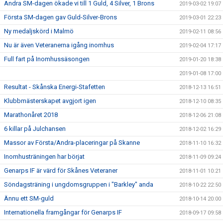
Andra SM-dagen ökade vi till 1 Guld, 4 Silver, 1 Brons
2019-03-02 19:07
Första SM-dagen gav Guld-Silver-Brons
2019-03-01 22:23
Ny medaljskörd i Malmö
2019-02-11 08:56
Nu är även Veteranerna igång inomhus
2019-02-04 17:17
Full fart på Inomhussäsongen
2019-01-20 18:38
2019-01-08 17:00
Resultat - Skånska Energi-Stafetten
2018-12-13 16:51
Klubbmästerskapet avgjort igen
2018-12-10 08:35
Marathonåret 2018
2018-12-06 21:08
6 killar på Julchansen
2018-12-02 16:29
Massor av Första/Andra-placeringar på Skanne
2018-11-10 16:32
Inomhusträningen har börjat
2018-11-09 09:24
Genarps IF är värd för Skånes Veteraner
2018-11-01 10:21
Söndagsträning i ungdomsgruppen i "Barkley" anda
2018-10-22 22:50
Ännu ett SM-guld
2018-10-14 20:00
Internationella framgångar för Genarps IF
2018-09-17 09:58