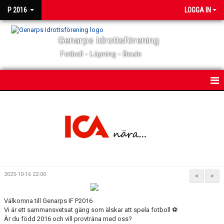
P 2016
LOGGA IN
Genarps Idrottsförening
Fotboll - Löpning - Boule
HEM
NYHETER
KALENDER
MATCHER
2025-10-16 22:00
<
>
TRUPPEN
Välkomna till Genarps IF P2016
BILDGALLERI
Vi är ett sammansvetsat gäng som älskar att spela fotboll ⚽️
Är du född 2016 och vill provträna med oss?