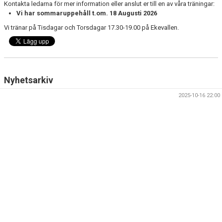
Kontakta ledarna för mer information eller anslut er till en av våra träningar:
DOKUMENT
Vi har sommaruppehåll t.om. 18 Augusti 2026
KONTAKT
Vi tränar på Tisdagar och Torsdagar 17.30-19.00 på Ekevallen.
Nyhetsarkiv
2025-10-16 22:00