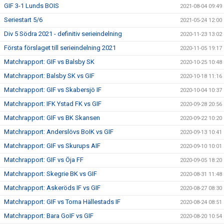
GIF 3-1 Lunds BOIS
2021-08-04 09:49
Seriestart 5/6
2021-05-24 12:00
Div 5 Södra 2021 - definitiv serieindelning
2020-11-23 13:02
Första förslaget till serieindelning 2021
2020-11-05 19:17
Matchrapport: GIF vs Balsby SK
2020-10-25 10:48
Matchrapport: Balsby SK vs GIF
2020-10-18 11:16
Matchrapport: GIF vs Skabersjö IF
2020-10-04 10:37
Matchrapport: IFK Ystad FK vs GIF
2020-09-28 20:56
Matchrapport: GIF vs BK Skansen
2020-09-22 10:20
Matchrapport: Anderslövs BoIK vs GIF
2020-09-13 10:41
Matchrapport: GIF vs Skurups AIF
2020-09-10 10:01
Matchrapport: GIF vs Öja FF
2020-09-05 18:20
Matchrapport: Skegrie BK vs GIF
2020-08-31 11:48
Matchrapport: Askeröds IF vs GIF
2020-08-27 08:30
Matchrapport: GIF vs Torna Hällestads IF
2020-08-24 08:51
Matchrapport: Bara GoIF vs GIF
2020-08-20 10:54