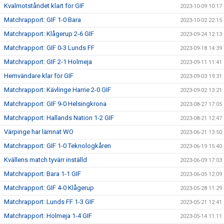
Kvalmotståndet klart för GIF
2023-10-09 10:17
Matchrapport: GIF 1-0 Bara
2023-10-02 22:15
Matchrapport: Klågerup 2-6 GIF
2023-09-24 12:13
Matchrapport: GIF 0-3 Lunds FF
2023-09-18 14:39
Matchrapport: GIF 2-1 Holmeja
2023-09-11 11:41
Hemvändare klar för GIF
2023-09-03 19:31
Matchrapport: Kävlinge Harrie 2-0 GIF
2023-09-02 13:21
Matchrapport: GIF 9-0 Helsingkrona
2023-08-27 17:05
Matchrapport: Hallands Nation 1-2 GIF
2023-08-21 12:47
Värpinge har lämnat WO
2023-06-21 13:50
Matchrapport: GIF 1-0 Teknologkåren
2023-06-19 15:40
Kvällens match tyvärr inställd
2023-06-09 17:03
Matchrapport: Bara 1-1 GIF
2023-06-05 12:09
Matchrapport: GIF 4-0 Klågerup
2023-05-28 11:29
Matchrapport: Lunds FF 1-3 GIF
2023-05-21 12:41
Matchrapport: Holmeja 1-4 GIF
2023-05-14 11:11