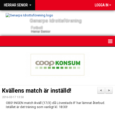
HERRAR SENIOR
LOGGA IN
Genarps Idrottsförening
Fotboll
Herrar Senior
HEM
NYHETER
KONTAKT
KALENDER
Kvällens match är inställd!
<
>
TRUPPEN
2016-03-17 13:50
OBS! INGEN match ikväll (17/3) då Lövestads IF har lämnat återbud.
SERIER
Istället är det träning som vanligt kl. 18:30!