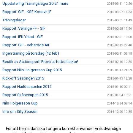
Uppdatering Träningsläger 20-21 mars
2015-03-11 10:26
Rapport: GIF - KSF Kosova IF
2015-03-07 14:33
Träningsläger
2015-03-01 11:49
Rapport: Vellinge FF - GIF
2015-02-28 17:56
Rapport: IFK Ystad - GIF
2015-02-21 19:00
Rapport: GIF - Veberöds AIF
2015-02-12 22:40
Ingen träning på torsdag (12 feb)
2015-02-11 09:15
Besök av Actionsport! Prova ut fotbollsskor!
2015-02-10 12:35
Rapport Nils Holgersson Cup 2015
2015-01-17 21:59
Kick-off Säsongen 2015
2015-01-13 12:28
Rapport Harlösaspelen 2015
2015-01-10 02:11
Rapport Skånecupen 2015
2015-01-04 19:21
Nils Holgersson Cup
2014-12-24 09:14
Info om Silly Season
2014-12-20 10:35
Seriepremiär 2015
2014-12-20 10:34
Skånecupen
För att hemsidan ska fungera korrekt använder vi nödvändiga
2014-12-20 10:33