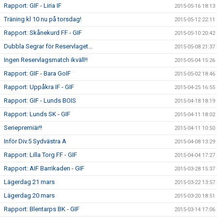
Rapport: GIF - Liria IF
2015-05-16 18:13
Träning kl 10 nu på torsdag!
2015-05-12 22:11
Rapport: Skånekurd FF - GIF
2015-05-10 20:42
Dubbla Segrar för Reservlaget...
2015-05-08 21:37
Ingen Reservlagsmatch ikväll!!
2015-05-04 15:26
Rapport: GIF - Bara GoIF
2015-05-02 18:46
Rapport: Uppåkra IF - GIF
2015-04-25 16:55
Rapport: GIF - Lunds BOIS
2015-04-18 18:19
Rapport: Lunds SK - GIF
2015-04-11 18:02
Seriepremiär!!
2015-04-11 10:50
Inför Div.5 Sydvästra A
2015-04-08 13:29
Rapport: Lilla Torg FF - GIF
2015-04-04 17:27
Rapport: AIF Barrikaden - GIF
2015-03-28 15:37
Lägerdag 21 mars
2015-03-22 13:57
Lägerdag 20 mars
2015-03-20 18:51
Rapport: Blentarps BK - GIF
2015-03-14 17:06