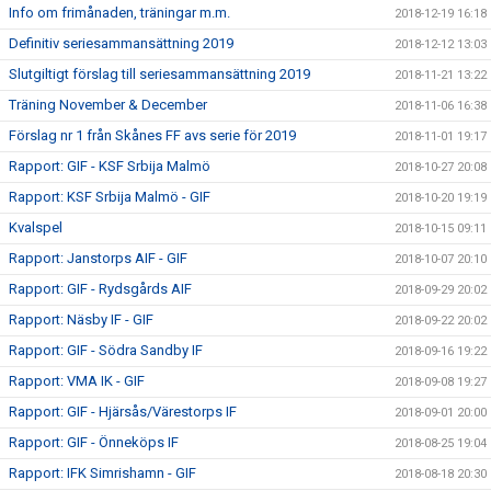
Info om frimånaden, träningar m.m.
2018-12-19 16:18
Definitiv seriesammansättning 2019
2018-12-12 13:03
Slutgiltigt förslag till seriesammansättning 2019
2018-11-21 13:22
Träning November & December
2018-11-06 16:38
Förslag nr 1 från Skånes FF avs serie för 2019
2018-11-01 19:17
Rapport: GIF - KSF Srbija Malmö
2018-10-27 20:08
Rapport: KSF Srbija Malmö - GIF
2018-10-20 19:19
Kvalspel
2018-10-15 09:11
Rapport: Janstorps AIF - GIF
2018-10-07 20:10
Rapport: GIF - Rydsgårds AIF
2018-09-29 20:02
Rapport: Näsby IF - GIF
2018-09-22 20:02
Rapport: GIF - Södra Sandby IF
2018-09-16 19:22
Rapport: VMA IK - GIF
2018-09-08 19:27
Rapport: GIF - Hjärsås/Värestorps IF
2018-09-01 20:00
Rapport: GIF - Önneköps IF
2018-08-25 19:04
Rapport: IFK Simrishamn - GIF
2018-08-18 20:30