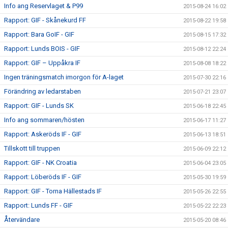
Info ang Reservlaget & P99
2015-08-24 16:02
Rapport: GIF - Skånekurd FF
2015-08-22 19:58
Rapport: Bara GoIF - GIF
2015-08-15 17:32
Rapport: Lunds BOIS - GIF
2015-08-12 22:24
Rapport: GIF – Uppåkra IF
2015-08-08 18:22
Ingen träningsmatch imorgon för A-laget
2015-07-30 22:16
Förändring av ledarstaben
2015-07-21 23:07
Rapport: GIF - Lunds SK
2015-06-18 22:45
Info ang sommaren/hösten
2015-06-17 11:27
Rapport: Askeröds IF - GIF
2015-06-13 18:51
Tillskott till truppen
2015-06-09 22:12
Rapport: GIF - NK Croatia
2015-06-04 23:05
Rapport: Löberöds IF - GIF
2015-05-30 19:59
Rapport: GIF - Torna Hällestads IF
2015-05-26 22:55
Rapport: Lunds FF - GIF
2015-05-22 22:23
Återvändare
2015-05-20 08:46