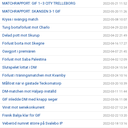
MATCHRAPPORT: GIF 1–3 CITY TRELLEBORG
2022-05-21 11:52
MATCHRAPPORT: SKANSEN 3-1 GIF
2022-05-20 11:26
Kryss i svängig match
2022-05-08 10:07
Tung bortaförlust mot Charlo
2022-04-29 22:03
Delad pott mot Skurup
2022-04-22 21:49
Förlust borta mot Skegrie
2022-04-16 17:27
Oavgjort i premiären
2022-04-07 21:45
Förlust mot Saba Palestina
2022-04-02 12:09
Slutspelet lottat i DM
2022-03-24 15:54
Förlust i träningsmatchen mot Kvarnby
2022-03-24 10:16
Mållöst när vi gästade Teckomatorp
2022-03-20 10:39
DM-matchen mot Häljarp inställd
2022-03-11 11:44
GIF inledde DM med knapp seger
2022-03-06 11:08
Vinst mot seriekonkurrent
2022-02-27 12:24
Fisnik Balija klar för GIF
2022-02-22 13:20
Veberöd numret större på Svalebo IP
2022-02-18 13:16