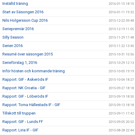
Inställd träning
2016-01-15 18:10
Start av Säsongen 2016
2016-01-11 19:32
Nils Holgersson Cup 2016
2015-12-22 09:48
Seriepremiär 2016
2015-12-19 11:05
Silly Season
2015-11-29 17:48
Serien 2016
2015-11-22 13:40
Resumé över säsongen 2015
2015-10-31 10:56
Serieförslag 1, 2016
2015-10-29 12:13
Inför hösten och kommande träning
2015-10-05 19:19
Rapport: GIF - Askeröds IF
2015-10-04 18:27
Rapport: NK Croatia - GIF
2015-09-27 18:18
Rapport: GIF - Löberöds IF
2015-09-19 18:50
Rapport: Torna Hällestads IF - GIF
2015-09-13 18:18
Tillskott till truppen
2015-09-11 17:42
Rapport: GIF - Lunds FF
2015-09-05 20:52
Rapport: Liria IF - GIF
2015-08-28 22:44