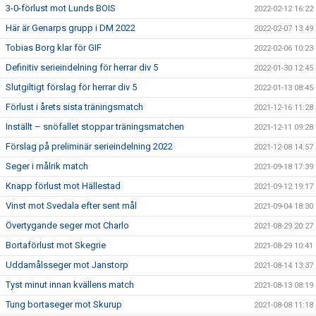
3-0-förlust mot Lunds BOIS
2022-02-12 16:22
Här är Genarps grupp i DM 2022
2022-02-07 13:49
Tobias Borg klar för GIF
2022-02-06 10:23
Definitiv serieindelning för herrar div 5
2022-01-30 12:45
Slutgiltigt förslag för herrar div 5
2022-01-13 08:45
Förlust i årets sista träningsmatch
2021-12-16 11:28
Inställt – snöfallet stoppar träningsmatchen
2021-12-11 09:28
Förslag på preliminär serieindelning 2022
2021-12-08 14:57
Seger i målrik match
2021-09-18 17:39
Knapp förlust mot Hällestad
2021-09-12 19:17
Vinst mot Svedala efter sent mål
2021-09-04 18:30
Övertygande seger mot Charlo
2021-08-29 20:27
Bortaförlust mot Skegrie
2021-08-29 10:41
Uddamålsseger mot Janstorp
2021-08-14 13:37
Tyst minut innan kvällens match
2021-08-13 08:19
Tung bortaseger mot Skurup
2021-08-08 11:18