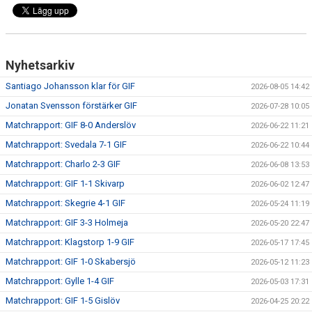
MATCHER
EKEVALLEN IP
Nyhetsarkiv
DOKUMENT
Santiago Johansson klar för GIF
2026-08-05 14:42
BILDER
Jonatan Svensson förstärker GIF
2026-07-28 10:05
Matchrapport: GIF 8-0 Anderslöv
2026-06-22 11:21
STATISTIK
Matchrapport: Svedala 7-1 GIF
2026-06-22 10:44
ÅRSKORT A-LAG 2026
Matchrapport: Charlo 2-3 GIF
2026-06-08 13:53
Matchrapport: GIF 1-1 Skivarp
2026-06-02 12:47
Matchrapport: Skegrie 4-1 GIF
2026-05-24 11:19
Matchrapport: GIF 3-3 Holmeja
2026-05-20 22:47
Matchrapport: Klagstorp 1-9 GIF
2026-05-17 17:45
Matchrapport: GIF 1-0 Skabersjö
2026-05-12 11:23
Matchrapport: Gylle 1-4 GIF
2026-05-03 17:31
Matchrapport: GIF 1-5 Gislöv
2026-04-25 20:22