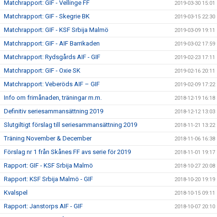
Matchrapport: GIF - Vellinge FF
2019-03-30 15:01
Matchrapport: GIF - Skegrie BK
2019-03-15 22:30
Matchrapport: GIF - KSF Srbija Malmö
2019-03-09 19:11
Matchrapport: GIF - AIF Barrikaden
2019-03-02 17:59
Matchrapport: Rydsgårds AIF - GIF
2019-02-23 17:11
Matchrapport: GIF - Oxie SK
2019-02-16 20:11
Matchrapport: Veberöds AIF – GIF
2019-02-09 17:22
Info om frimånaden, träningar m.m.
2018-12-19 16:18
Definitiv seriesammansättning 2019
2018-12-12 13:03
Slutgiltigt förslag till seriesammansättning 2019
2018-11-21 13:22
Träning November & December
2018-11-06 16:38
Förslag nr 1 från Skånes FF avs serie för 2019
2018-11-01 19:17
Rapport: GIF - KSF Srbija Malmö
2018-10-27 20:08
Rapport: KSF Srbija Malmö - GIF
2018-10-20 19:19
Kvalspel
2018-10-15 09:11
Rapport: Janstorps AIF - GIF
2018-10-07 20:10