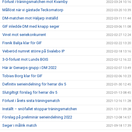
Förlust i träningsmatchen mot Kvarnby
2022-03-24 10:16
Mållöst när vi gästade Teckomatorp
2022-03-20 10:39
DM-matchen mot Häljarp inställd
2022-03-11 11:44
GIF inledde DM med knapp seger
2022-03-06 11:08
Vinst mot seriekonkurrent
2022-02-27 12:24
Fisnik Balija klar för GIF
2022-02-22 13:20
Veberöd numret större på Svalebo IP
2022-02-18 13:16
3-0-förlust mot Lunds BOIS
2022-02-12 16:22
Här är Genarps grupp i DM 2022
2022-02-07 13:49
Tobias Borg klar för GIF
2022-02-06 10:23
Definitiv serieindelning för herrar div 5
2022-01-30 12:45
Slutgiltigt förslag för herrar div 5
2022-01-13 08:45
Förlust i årets sista träningsmatch
2021-12-16 11:28
Inställt – snöfallet stoppar träningsmatchen
2021-12-11 09:28
Förslag på preliminär serieindelning 2022
2021-12-08 14:57
Seger i målrik match
2021-09-18 17:39