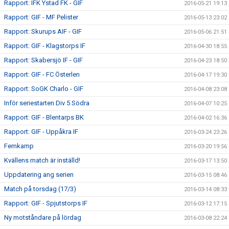
Rapport: IFK Ystad FK - GIF
2016-05-21 19:13
Rapport: GIF - MF Pelister
2016-05-13 23:02
Rapport: Skurups AIF - GIF
2016-05-06 21:51
Rapport: GIF - Klagstorps IF
2016-04-30 18:55
Rapport: Skabersjö IF - GIF
2016-04-23 18:50
Rapport: GIF - FC Österlen
2016-04-17 19:30
Rapport: SoGK Charlo - GIF
2016-04-08 23:08
Inför seriestarten Div 5 Södra
2016-04-07 10:25
Rapport: GIF - Blentarps BK
2016-04-02 16:36
Rapport: GIF - Uppåkra IF
2016-03-24 23:26
Femkamp
2016-03-20 19:56
Kvällens match är inställd!
2016-03-17 13:50
Uppdatering ang serien
2016-03-15 08:46
Match på torsdag (17/3)
2016-03-14 08:33
Rapport: GIF - Spjutstorps IF
2016-03-12 17:15
Ny motståndare på lördag
2016-03-08 22:24