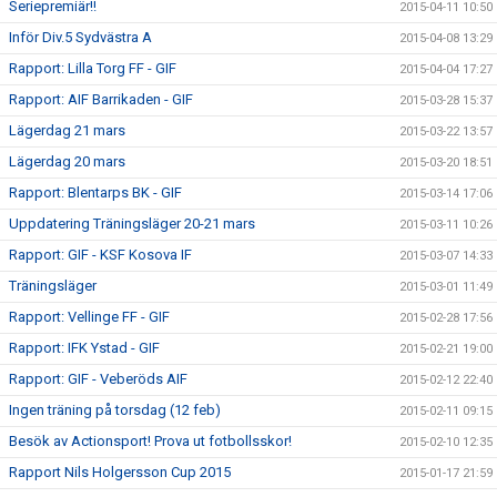
Seriepremiär!!
2015-04-11 10:50
Inför Div.5 Sydvästra A
2015-04-08 13:29
Rapport: Lilla Torg FF - GIF
2015-04-04 17:27
Rapport: AIF Barrikaden - GIF
2015-03-28 15:37
Lägerdag 21 mars
2015-03-22 13:57
Lägerdag 20 mars
2015-03-20 18:51
Rapport: Blentarps BK - GIF
2015-03-14 17:06
Uppdatering Träningsläger 20-21 mars
2015-03-11 10:26
Rapport: GIF - KSF Kosova IF
2015-03-07 14:33
Träningsläger
2015-03-01 11:49
Rapport: Vellinge FF - GIF
2015-02-28 17:56
Rapport: IFK Ystad - GIF
2015-02-21 19:00
Rapport: GIF - Veberöds AIF
2015-02-12 22:40
Ingen träning på torsdag (12 feb)
2015-02-11 09:15
Besök av Actionsport! Prova ut fotbollsskor!
2015-02-10 12:35
Rapport Nils Holgersson Cup 2015
2015-01-17 21:59