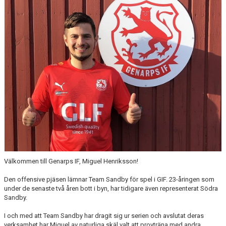
MATCHER
EKEVALLEN IP
DOKUMENT
BILDER
STATISTIK
ÅRSKORT A-LAG 2026
Välkommen till Genarps IF, Miguel Henriksson!
Den offensive pjäsen lämnar Team Sandby för spel i GIF. 23-åringen som
under de senaste två åren bott i byn, har tidigare även representerat Södra
Sandby.
I och med att Team Sandby har dragit sig ur serien och avslutat deras
verksamhet har Miguel av naturliga skäl valt att provträna med andra