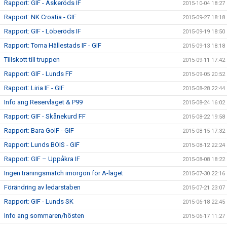
Rapport: GIF - Askeröds IF
2015-10-04 18:27
Rapport: NK Croatia - GIF
2015-09-27 18:18
Rapport: GIF - Löberöds IF
2015-09-19 18:50
Rapport: Torna Hällestads IF - GIF
2015-09-13 18:18
Tillskott till truppen
2015-09-11 17:42
Rapport: GIF - Lunds FF
2015-09-05 20:52
Rapport: Liria IF - GIF
2015-08-28 22:44
Info ang Reservlaget & P99
2015-08-24 16:02
Rapport: GIF - Skånekurd FF
2015-08-22 19:58
Rapport: Bara GoIF - GIF
2015-08-15 17:32
Rapport: Lunds BOIS - GIF
2015-08-12 22:24
Rapport: GIF – Uppåkra IF
2015-08-08 18:22
Ingen träningsmatch imorgon för A-laget
2015-07-30 22:16
Förändring av ledarstaben
2015-07-21 23:07
Rapport: GIF - Lunds SK
2015-06-18 22:45
Info ang sommaren/hösten
2015-06-17 11:27