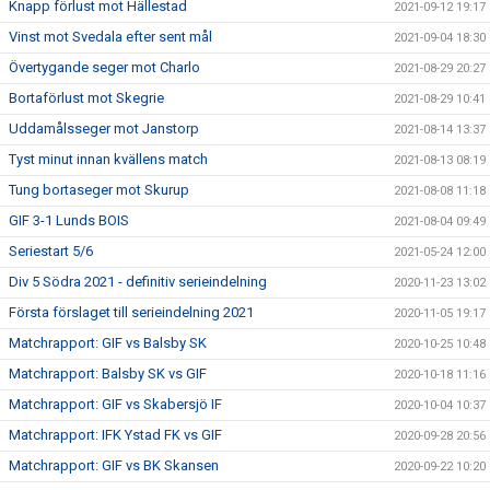
Knapp förlust mot Hällestad
2021-09-12 19:17
Vinst mot Svedala efter sent mål
2021-09-04 18:30
Övertygande seger mot Charlo
2021-08-29 20:27
Bortaförlust mot Skegrie
2021-08-29 10:41
Uddamålsseger mot Janstorp
2021-08-14 13:37
Tyst minut innan kvällens match
2021-08-13 08:19
Tung bortaseger mot Skurup
2021-08-08 11:18
GIF 3-1 Lunds BOIS
2021-08-04 09:49
Seriestart 5/6
2021-05-24 12:00
Div 5 Södra 2021 - definitiv serieindelning
2020-11-23 13:02
Första förslaget till serieindelning 2021
2020-11-05 19:17
Matchrapport: GIF vs Balsby SK
2020-10-25 10:48
Matchrapport: Balsby SK vs GIF
2020-10-18 11:16
Matchrapport: GIF vs Skabersjö IF
2020-10-04 10:37
Matchrapport: IFK Ystad FK vs GIF
2020-09-28 20:56
Matchrapport: GIF vs BK Skansen
2020-09-22 10:20