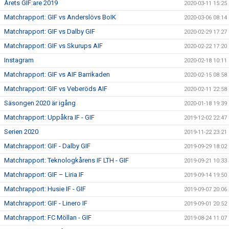
Årets GIF:are 2019
2020-03-11 15:25
Matchrapport: GIF vs Anderslövs BoIK
2020-03-06 08:14
Matchrapport: GIF vs Dalby GIF
2020-02-29 17:27
Matchrapport: GIF vs Skurups AIF
2020-02-22 17:20
Instagram
2020-02-18 10:11
Matchrapport: GIF vs AIF Barrikaden
2020-02-15 08:58
Matchrapport: GIF vs Veberöds AIF
2020-02-11 22:58
Säsongen 2020 är igång
2020-01-18 19:39
Matchrapport: Uppåkra IF - GIF
2019-12-02 22:47
Serien 2020
2019-11-22 23:21
Matchrapport: GIF - Dalby GIF
2019-09-29 18:02
Matchrapport: Teknologkårens IF LTH - GIF
2019-09-21 10:33
Matchrapport: GIF – Liria IF
2019-09-14 19:50
Matchrapport: Husie IF - GIF
2019-09-07 20:06
Matchrapport: GIF - Linero IF
2019-09-01 20:52
Matchrapport: FC Möllan - GIF
2019-08-24 11:07