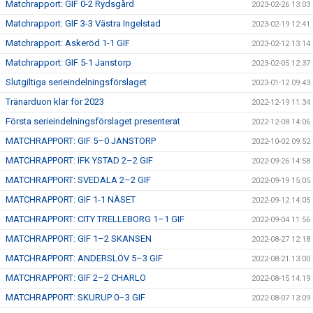
Matchrapport: GIF 0-2 Rydsgård
2023-02-26 13:03
Matchrapport: GIF 3-3 Västra Ingelstad
2023-02-19 12:41
Matchrapport: Askeröd 1-1 GIF
2023-02-12 13:14
Matchrapport: GIF 5-1 Janstorp
2023-02-05 12:37
Slutgiltiga serieindelningsförslaget
2023-01-12 09:43
Tränarduon klar för 2023
2022-12-19 11:34
Första serieindelningsförslaget presenterat
2022-12-08 14:06
MATCHRAPPORT: GIF 5–0 JANSTORP
2022-10-02 09:52
MATCHRAPPORT: IFK YSTAD 2–2 GIF
2022-09-26 14:58
MATCHRAPPORT: SVEDALA 2–2 GIF
2022-09-19 15:05
MATCHRAPPORT: GIF 1-1 NÄSET
2022-09-12 14:05
MATCHRAPPORT: CITY TRELLEBORG 1–1 GIF
2022-09-04 11:56
MATCHRAPPORT: GIF 1–2 SKANSEN
2022-08-27 12:18
MATCHRAPPORT: ANDERSLÖV 5–3 GIF
2022-08-21 13:00
MATCHRAPPORT: GIF 2–2 CHARLO
2022-08-15 14:19
MATCHRAPPORT: SKURUP 0–3 GIF
2022-08-07 13:09