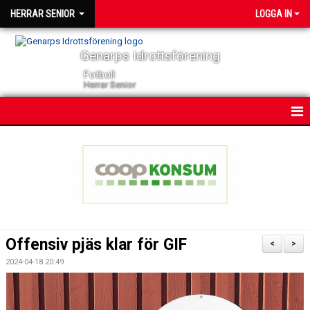
HERRAR SENIOR
LOGGA IN
Genarps Idrottsförening
Fotboll
Herrar Senior
HEM
NYHETER
KONTAKT
KALENDER
Offensiv pjäs klar för GIF
<
>
TRUPPEN
2024-04-18 20:49
SERIER