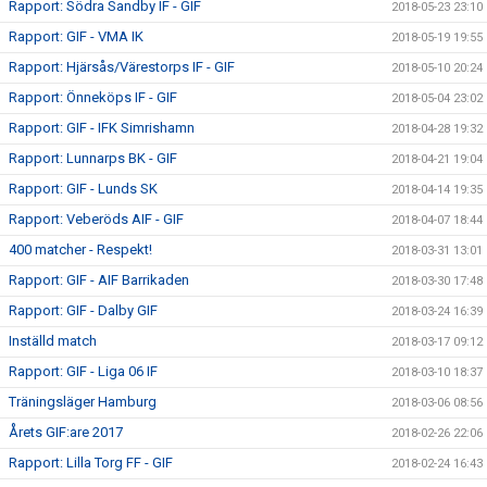
Rapport: Södra Sandby IF - GIF
2018-05-23 23:10
Rapport: GIF - VMA IK
2018-05-19 19:55
Rapport: Hjärsås/Värestorps IF - GIF
2018-05-10 20:24
Rapport: Önneköps IF - GIF
2018-05-04 23:02
Rapport: GIF - IFK Simrishamn
2018-04-28 19:32
Rapport: Lunnarps BK - GIF
2018-04-21 19:04
Rapport: GIF - Lunds SK
2018-04-14 19:35
Rapport: Veberöds AIF - GIF
2018-04-07 18:44
400 matcher - Respekt!
2018-03-31 13:01
Rapport: GIF - AIF Barrikaden
2018-03-30 17:48
Rapport: GIF - Dalby GIF
2018-03-24 16:39
Inställd match
2018-03-17 09:12
Rapport: GIF - Liga 06 IF
2018-03-10 18:37
Träningsläger Hamburg
2018-03-06 08:56
Årets GIF:are 2017
2018-02-26 22:06
Rapport: Lilla Torg FF - GIF
2018-02-24 16:43