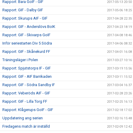
Rapport: Bara GoIF - GIF
2017-05-13 20:50
Rapport: GIF - Dalby GIF
2017-05-06 18:25
Rapport: Skurups AIF - GIF
2017-04-28 22:35
Rapport: GIF - Anderslövs BoIK
2017-04-23 18:19
Rapport: GIF - Skivarps GoIF
2017-04-08 18:46
Inför seriestarten Div 5 Södra
2017-04-06 08:32
Rapport: GIF - Skånekurd FF
2017-04-01 16:08
Träningsläger i Polen
2017-03-27 10:16
Rapport: Spjutstorps IF - GIF
2017-03-19 15:56
Rapport: GIF - AIF Barrikaden
2017-03-11 15:52
Rapport: GIF - Södra Sandby IF
2017-03-04 16:37
Rapport: Veberöds AIF - GIF
2017-02-28 23:26
Rapport: GIF - Lilla Torg FF
2017-02-25 16:13
Rapport: Klågerups GoIF - GIF
2017-02-18 17:02
Uppdatering ang serien
2017-02-16 15:48
Fredagens match är inställd
2017-02-09 12:42