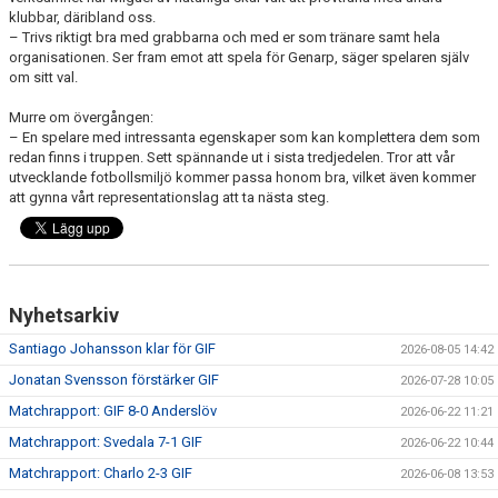
klubbar, däribland oss.
– Trivs riktigt bra med grabbarna och med er som tränare samt hela
organisationen. Ser fram emot att spela för Genarp, säger spelaren själv
om sitt val.
Murre om övergången:
– En spelare med intressanta egenskaper som kan komplettera dem som
redan finns i truppen. Sett spännande ut i sista tredjedelen. Tror att vår
utvecklande fotbollsmiljö kommer passa honom bra, vilket även kommer
att gynna vårt representationslag att ta nästa steg.
Nyhetsarkiv
Santiago Johansson klar för GIF
2026-08-05 14:42
Jonatan Svensson förstärker GIF
2026-07-28 10:05
Matchrapport: GIF 8-0 Anderslöv
2026-06-22 11:21
Matchrapport: Svedala 7-1 GIF
2026-06-22 10:44
Matchrapport: Charlo 2-3 GIF
2026-06-08 13:53