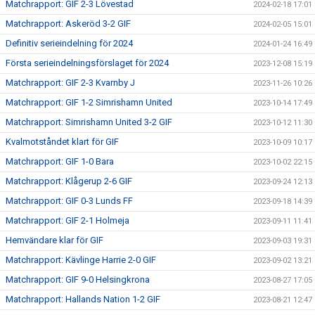
Matchrapport: GIF 2-3 Lövestad
2024-02-18 17:01
Matchrapport: Askeröd 3-2 GIF
2024-02-05 15:01
Definitiv serieindelning för 2024
2024-01-24 16:49
Första serieindelningsförslaget för 2024
2023-12-08 15:19
Matchrapport: GIF 2-3 Kvarnby J
2023-11-26 10:26
Matchrapport: GIF 1-2 Simrishamn United
2023-10-14 17:49
Matchrapport: Simrishamn United 3-2 GIF
2023-10-12 11:30
Kvalmotståndet klart för GIF
2023-10-09 10:17
Matchrapport: GIF 1-0 Bara
2023-10-02 22:15
Matchrapport: Klågerup 2-6 GIF
2023-09-24 12:13
Matchrapport: GIF 0-3 Lunds FF
2023-09-18 14:39
Matchrapport: GIF 2-1 Holmeja
2023-09-11 11:41
Hemvändare klar för GIF
2023-09-03 19:31
Matchrapport: Kävlinge Harrie 2-0 GIF
2023-09-02 13:21
Matchrapport: GIF 9-0 Helsingkrona
2023-08-27 17:05
Matchrapport: Hallands Nation 1-2 GIF
2023-08-21 12:47