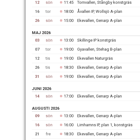
12
sön
11:45
Tornvallen, Stångby konstgräs
16
tor
18:00
Åvallen IP, Wollsjö A-plan
26
sön
15:00
Ekevallen, Genarp A-plan
MAJ 2026
03
sön
13:00
Skillinge IP konstgräs
07
tor
19:00
Gyavallen, Stehag B-plan
12
tis
19:00
Ekevallen Naturgräs
26
tis
18:30
Ekevallen, Genarp A-plan
31
sön
19:00
Ekevallen, Genarp A-plan
JUNI 2026
14
sön
17:00
Ekevallen, Genarp A-plan
AUGUSTI 2026
09
sön
13:00
Ekevallen, Genarp A-plan
16
sön
16:00
Limhamns IP, plan 1, konstgräs
21
fre
18:30
Ekevallen, Genarp A-plan