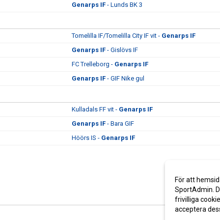
Genarps IF
- Lunds BK 3
Tomelilla IF/Tomelilla City IF vit -
Genarps IF
Genarps IF
- Gislövs IF
FC Trelleborg -
Genarps IF
Genarps IF
- GIF Nike gul
Kulladals FF vit -
Genarps IF
Genarps IF
- Bara GIF
Höörs IS -
Genarps IF
För att hemsid
SportAdmin. De
frivilliga cooki
acceptera des