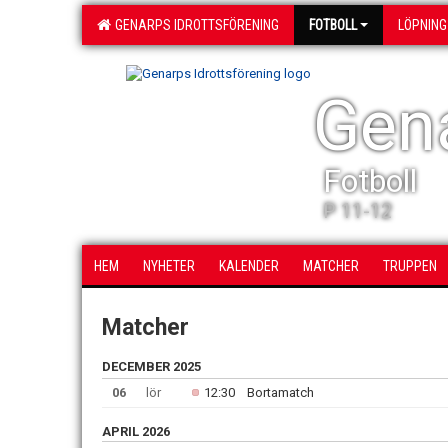
GENARPS IDROTTSFÖRENING
FOTBOLL
LÖPNING
Gena
Fotboll
P 11-12
HEM
NYHETER
KALENDER
MATCHER
TRUPPEN
Matcher
DECEMBER 2025
06
lör
12:30
Bortamatch
APRIL 2026