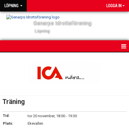
LÖPNING
LOGGA IN
Genarps Idrottsförening
Löpning
HEM
NYHETER
VÅRA TRÄNINGAR
TIDIGARE ARRANGEMANG
Träning
VÅRA LÖPARE
Tid:
tor 20 november, 18:00 - 19:30
BILDGALLERI
Plats:
Ekevallen