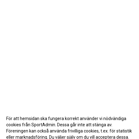
INTERNA TÄVLINGAR
GIFT GENARPS IF TRAIL 2026
ANMÄLAN TILL LÖPGRUPPEN
För att hemsidan ska fungera korrekt använder vi nödvändiga
cookies från SportAdmin. Dessa går inte att stänga av.
Föreningen kan också använda frivilliga cookies, t.ex. för statistik
eller marknadsföring. Du väljer själv om du vill acceptera dessa.