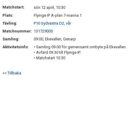
DOKUMENT
Matchstart:
sön 12 april, 10:30
Plats:
Flyinge IP A-plan 7-manna 1
KONTAKT
Tävling:
P10 Sydvästra D2, vår
Matchnummer:
131729003
Samling:
09:00, Ekevallen, Genarp
Aktivitetsinfo:
• Samling 09.00 för gemensamt ombyte på Ekevallen.
• Avfärd 09.30 till Flyinge IP.
• Matchstart 10.30
<< Tillbaka