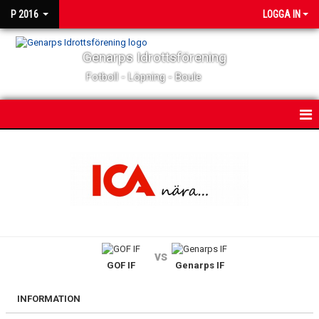
P 2016
LOGGA IN
Genarps Idrottsförening
Fotboll - Löpning - Boule
HEM
NYHETER
KALENDER
MATCHER
vs
GOF IF
Genarps IF
TRUPPEN
BILDGALLERI
INFORMATION