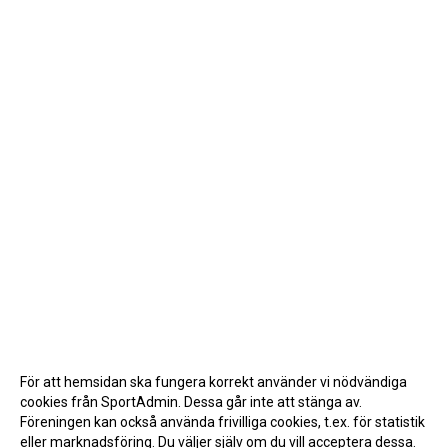
INTERNA TÄVLINGAR
GIFT GENARPS IF TRAIL 2026
ANMÄLAN TILL LÖPGRUPPEN
För att hemsidan ska fungera korrekt använder vi nödvändiga
cookies från SportAdmin. Dessa går inte att stänga av.
Föreningen kan också använda frivilliga cookies, t.ex. för statistik
eller marknadsföring. Du väljer själv om du vill acceptera dessa.