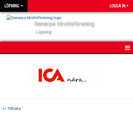
LÖPNING
LOGGA IN
Genarps Idrottsförening
Löpning
HEM
NYHETER
VÅRA TRÄNINGAR
TIDIGARE ARRANGEMANG
<< Tillbaka
VÅRA LÖPARE
BILDGALLERI