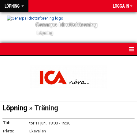
LÖPNING
LOGGA IN
Genarps Idrottsförening
Löpning
HEM
NYHETER
VÅRA TRÄNINGAR
TIDIGARE ARRANGEMANG
Löpning
» Träning
VÅRA LÖPARE
Tid:
tor 11 juni, 18:00 - 19:30
BILDGALLERI
Plats:
Ekevallen