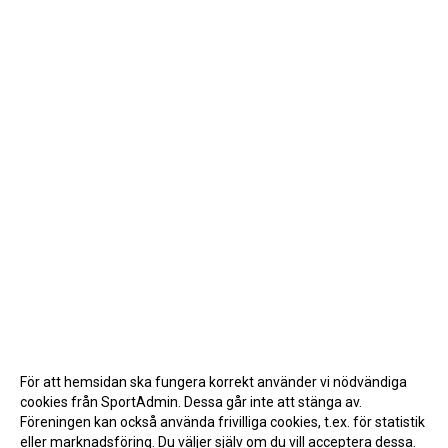
INTERNA TÄVLINGAR
GIFT GENARPS IF TRAIL 2026
ANMÄLAN TILL LÖPGRUPPEN
För att hemsidan ska fungera korrekt använder vi nödvändiga
cookies från SportAdmin. Dessa går inte att stänga av.
Föreningen kan också använda frivilliga cookies, t.ex. för statistik
eller marknadsföring. Du väljer själv om du vill acceptera dessa.