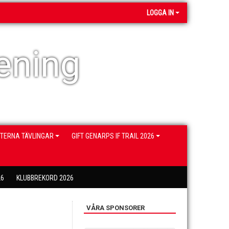
LOGGA IN
ening
NTERNA TÄVLINGAR
GIFT GENARPS IF TRAIL 2026
26
KLUBBREKORD 2026
VÅRA SPONSORER