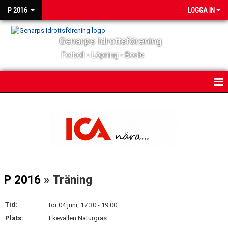
P 2016
LOGGA IN
Genarps Idrottsförening
Fotboll - Löpning - Boule
HEM
NYHETER
KALENDER
MATCHER
P 2016
» Träning
TRUPPEN
Tid:
tor 04 juni, 17:30 - 19:00
BILDGALLERI
Plats:
Ekevallen Naturgräs