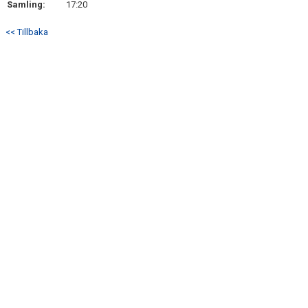
Samling:
17:20
DOKUMENT
<< Tillbaka
KONTAKT