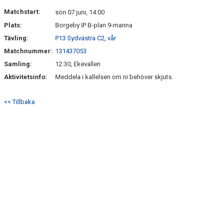
DOKUMENT
Matchstart:
sön 07 juni, 14:00
Plats:
Borgeby IP B-plan 9-manna
KONTAKT
Tävling:
P13 Sydvästra C2, vår
Matchnummer:
131437053
Samling:
12:30, Ekevallen
Aktivitetsinfo:
Meddela i kallelsen om ni behöver skjuts.
<< Tillbaka