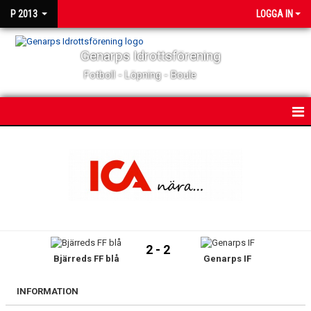
P 2013
LOGGA IN
Genarps Idrottsförening
Fotboll - Löpning - Boule
HEM
NYHETER
KALENDER
MATCHER
2 - 2
Bjärreds FF blå
Genarps IF
TRUPPEN
BILDGALLERI
INFORMATION