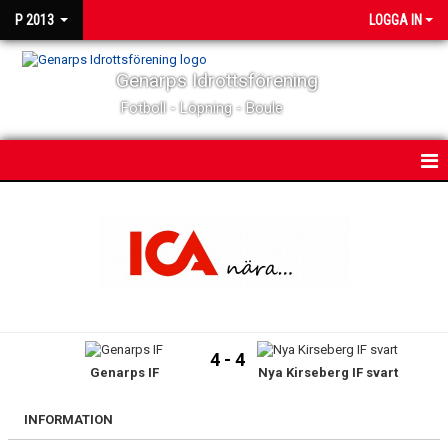
P 2013
LOGGA IN
Genarps Idrottsförening
Fotboll - Löpning - Boule
HEM
NYHETER
KALENDER
MATCHER
4 - 4
Genarps IF
Nya Kirseberg IF svart
TRUPPEN
BILDGALLERI
INFORMATION