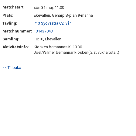
DOKUMENT
Matchstart:
sön 31 maj, 11:00
Plats:
Ekevallen, Genarp B-plan 9-manna
KONTAKT
Tävling:
P13 Sydvästra C2, vår
Matchnummer:
131437043
Samling:
10:10, Ekevallen
Aktivitetsinfo:
Kiosken bemannas Kl 10.30
Joel/Wilmer bemannar kiosken( 2 st vuxna totalt)
<< Tillbaka