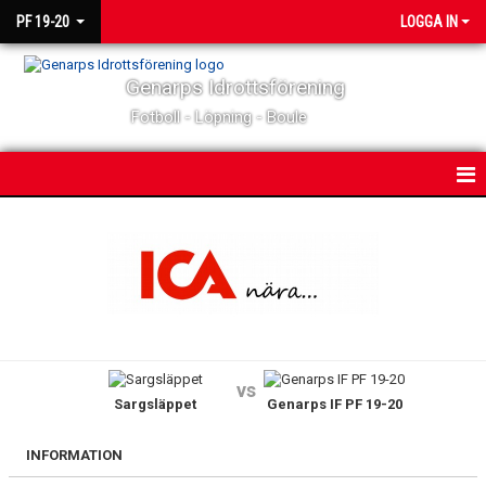
PF 19-20
LOGGA IN
Genarps Idrottsförening
Fotboll - Löpning - Boule
HEM
NYHETER
KALENDER
MATCHER
vs
Sargsläppet
Genarps IF PF 19-20
TRUPPEN
BILDGALLERI
INFORMATION