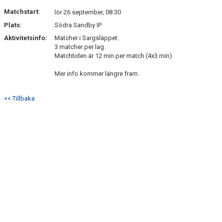
DOKUMENT
Matchstart:
lör 26 september, 08:30
Plats:
Södra Sandby IP
KONTAKT
Aktivitetsinfo:
Matcher i Sargsläppet.
3 matcher per lag.
Matchtiden är 12 min per match (4x3 min).
Mer info kommer längre fram.
<< Tillbaka