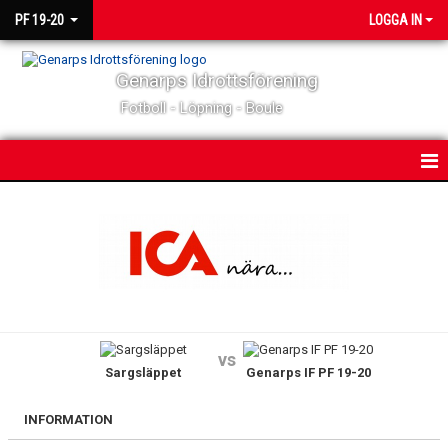
PF 19-20
LOGGA IN
Genarps Idrottsförening
Fotboll - Löpning - Boule
HEM
NYHETER
KALENDER
MATCHER
vs
Sargsläppet
Genarps IF PF 19-20
TRUPPEN
BILDGALLERI
INFORMATION