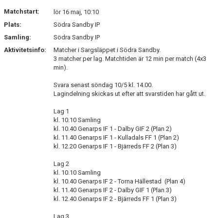
DOKUMENT
Matchstart:
lör 16 maj, 10:10
Plats:
Södra Sandby IP
KONTAKT
Samling:
Södra Sandby IP
Aktivitetsinfo:
Matcher i Sargsläppet i Södra Sandby.
3 matcher per lag. Matchtiden är 12 min per match (4x3
min).
Svara senast söndag 10/5 kl. 14.00.
Lagindelning skickas ut efter att svarstiden har gått ut.
Lag 1
kl. 10.10 Samling
kl. 10.40 Genarps IF 1 - Dalby GIF 2 (Plan 2)
kl. 11.40 Genarps IF 1 - Kulladals FF 1 (Plan 2)
kl. 12.20 Genarps IF 1 - Bjärreds FF 2 (Plan 3)
Lag 2
kl. 10.10 Samling
kl. 10.40 Genarps IF 2 - Torna Hällestad (Plan 4)
kl. 11.40 Genarps IF 2 - Dalby GIF 1 (Plan 3)
kl. 12.40 Genarps IF 2 - Bjärreds FF 1 (Plan 3)
Lag 3