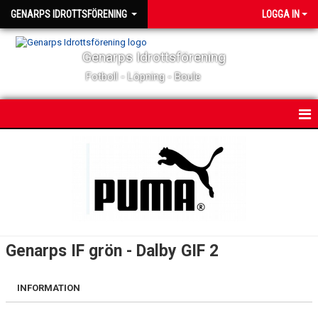
GENARPS IDROTTSFÖRENING
LOGGA IN
Genarps Idrottsförening
Fotboll - Löpning - Boule
HEM
NYHETER
MATCHER & TÄVLINGAR
KALENDER
Genarps IF grön - Dalby GIF 2
KONTAKT
INFORMATION
OM KLUBBEN