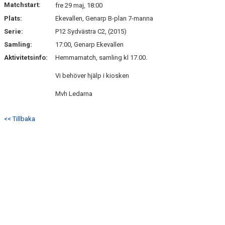
Matchstart:
VÅRA LAG
fre 29 maj, 18:00
Plats:
Ekevallen, Genarp B-plan 7-manna
EKEVALLEN IP
Serie:
P12 Sydvästra C2, (2015)
Samling:
17:00, Genarp Ekevallen
BILDGALLERI
Aktivitetsinfo:
Hemmamatch, samling kl 17.00.
DOKUMENT
Vi behöver hjälp i kiosken
Mvh Ledarna
<< Tillbaka