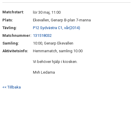
VÅRA LAG
Matchstart:
lör 30 maj, 11:00
EKEVALLEN IP
Plats:
Ekevallen, Genarp B-plan 7-manna
Tävling:
P12 Sydvästra C1, vår(2014)
BILDGALLERI
Matchnummer:
131518032
DOKUMENT
Samling:
10:00, Genarp Ekevallen
Aktivitetsinfo:
Hemmamatch, samling 10.00
Vi behöver hjälp i kiosken.
Mvh Ledarna
<< Tillbaka