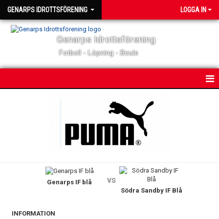
GENARPS IDROTTSFÖRENING
LOGGA IN
Genarps Idrottsförening
Fotboll - Löpning - Boule
HEM
NYHETER
MATCHER & TÄVLINGAR
KALENDER
vs
Genarps IF blå
KONTAKT
Södra Sandby IF Blå
OM KLUBBEN
INFORMATION