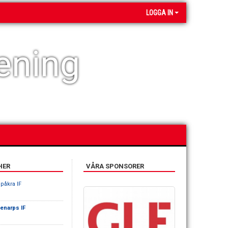
LOGGA IN
ening
HER
VÅRA SPONSORER
påkra IF
enarps IF