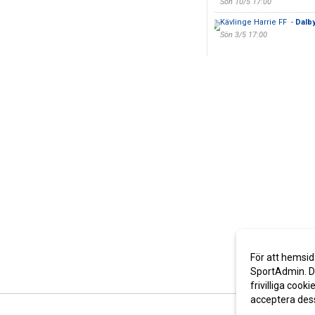
Sön 10/5 17:00
Kävlinge Harrie FF -
Dalby
Sön 3/5 17:00
För att hemsid
SportAdmin. De
frivilliga cooki
acceptera des