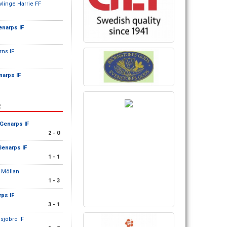
vlinge Harrie FF
enarps IF
rns IF
narps IF
R
/Genarps IF
2 - 0
Genarps IF
1 - 1
 Möllan
1 - 3
ps IF
3 - 1
sjöbro IF