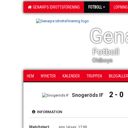
GENARPS IDROTTSFÖRENING
FOTBOLL
LÖPNING
Gena
Fotboll
Oldboys
HEM
NYHETER
KALENDER
TRUPPEN
BILDGALLER
2 - 0
Snogeröds IF
INFORMATION
Matchstart:
sön 14 juni, 17:00