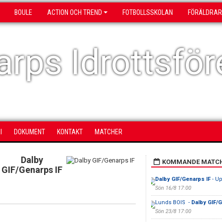
BOULE
ACTION OCH TREND
FOTBOLLSSKOLAN
FÖRÄLDRAR
rps Idrottsför
I
DOKUMENT
KONTAKT
MATCHER
Dalby
KOMMANDE MATC
GIF/Genarps IF
Dalby GIF/Genarps IF
- Up
Sön 16/8 17:00
Lunds BOIS -
Dalby GIF/G
Sön 23/8 17:00