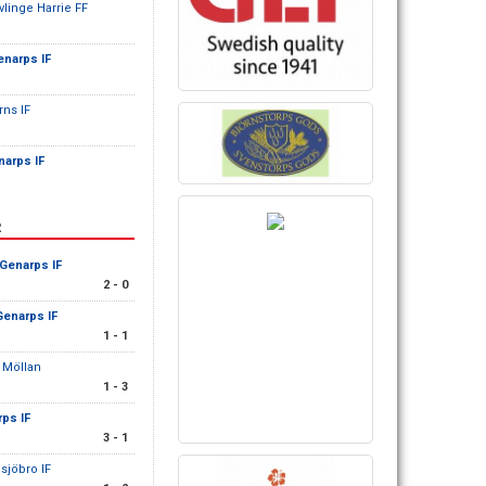
vlinge Harrie FF
enarps IF
rns IF
narps IF
R
/Genarps IF
2 - 0
Genarps IF
1 - 1
 Möllan
1 - 3
ps IF
3 - 1
sjöbro IF