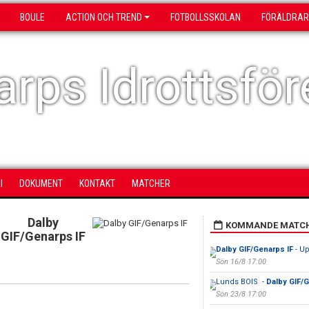
BOULE
ACTION OCH TREND
FOTBOLLSSKOLAN
FÖRÄLDRAR
rps Idrottsför
I
DOKUMENT
KONTAKT
MATCHER
Dalby
KOMMANDE MATC
GIF/Genarps IF
Dalby GIF/Genarps IF
- Up
Sön 16/8 17:00
Lunds BOIS -
Dalby GIF/G
Sön 23/8 17:00