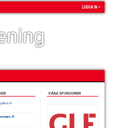
LOGGA IN
ening
HER
VÅRA SPONSORER
påkra IF
enarps IF