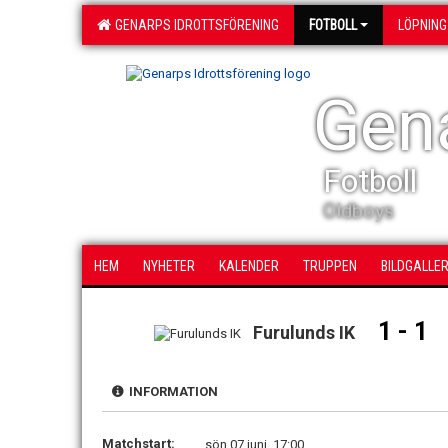
GENARPS IDROTTSFÖRENING
FOTBOLL
LÖPNING
Gena
Fotboll
Oldboys
HEM
NYHETER
KALENDER
TRUPPEN
BILDGALLER
1 - 1
Furulunds IK
INFORMATION
Matchstart:
sön 07 juni, 17:00