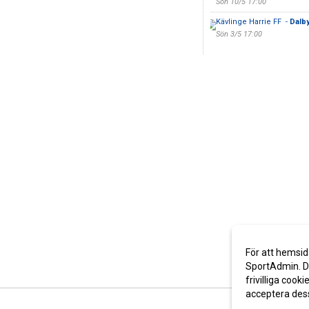
Sön 10/5 17:00
Kävlinge Harrie FF -
Dalby
Sön 3/5 17:00
För att hemsid
SportAdmin. De
frivilliga cooki
acceptera des