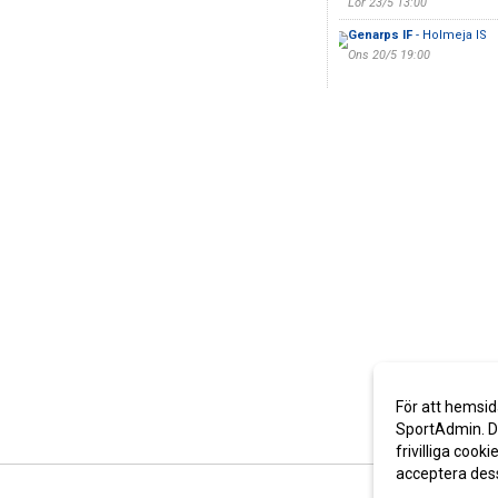
Lör 23/5 13:00
Genarps IF
- Holmeja IS
Ons 20/5 19:00
För att hemsid
SportAdmin. De
frivilliga cooki
acceptera des