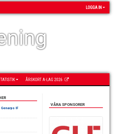
LOGGA IN
ening
TATISTIK
ÅRSKORT A-LAG 2026
HER
VÅRA SPONSORER
-
Genarps IF