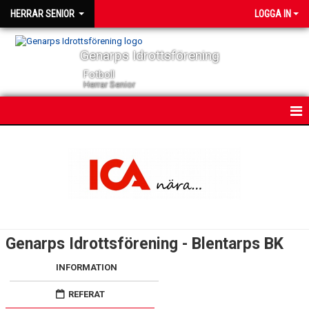
HERRAR SENIOR
LOGGA IN
Genarps Idrottsförening
Fotboll
Herrar Senior
HEM
NYHETER
KONTAKT
KALENDER
Genarps Idrottsförening - Blentarps BK
TRUPPEN
INFORMATION
SERIER
REFERAT