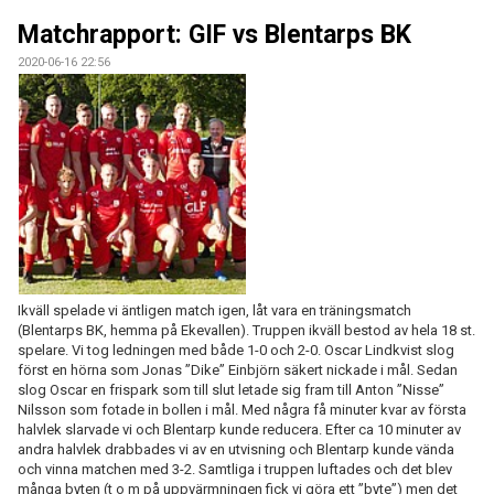
MATCHER
Matchrapport: GIF vs Blentarps BK
EKEVALLEN IP
2020-06-16 22:56
DOKUMENT
BILDER
STATISTIK
ÅRSKORT A-LAG 2026
Ikväll spelade vi äntligen match igen, låt vara en träningsmatch
(Blentarps BK, hemma på Ekevallen). Truppen ikväll bestod av hela 18 st.
spelare. Vi tog ledningen med både 1-0 och 2-0. Oscar Lindkvist slog
först en hörna som Jonas ”Dike” Einbjörn säkert nickade i mål. Sedan
slog Oscar en frispark som till slut letade sig fram till Anton ”Nisse”
Nilsson som fotade in bollen i mål. Med några få minuter kvar av första
halvlek slarvade vi och Blentarp kunde reducera. Efter ca 10 minuter av
andra halvlek drabbades vi av en utvisning och Blentarp kunde vända
och vinna matchen med 3-2. Samtliga i truppen luftades och det blev
många byten (t o m på uppvärmningen fick vi göra ett ”byte”) men det