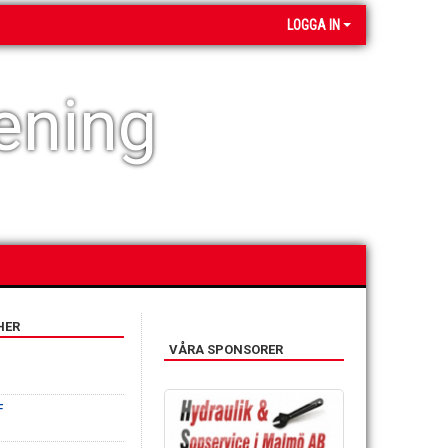
LOGGA IN
ening
HER
VÅRA SPONSORER
F