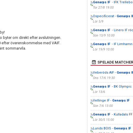
Genarps IF
- IFK Trellebo
Tor 27/8 19:00
Ospecificerat -
Genarps I
Lör 5/9
Genarps IF
- Linero IF rö
by!
Sön 13/9 10:00
 byter om direkt efter avslutningen.
00 efter överenskommelse med VAIF.
Genarps IF
- IF Limhamn 
jänt sommarvila.
Lör 19/9 10:00
SPELADE MATCHE
Veberöds AIF -
Genarps I
Ons 17/6 19:30
Genarps IF
- BK Olympic
Lör 13/6
Vellinge IF -
Genarps IF
Sön 7/6 13:00
Genarps IF
- Kulladals FF
Lör 30/5 15:00
Lunds BOIS -
Genarps IF