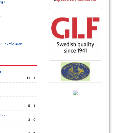
rg FK
F
d
Bunkeflo svart
R
F
11 - 1
5 - 4
 röd
3 - 0