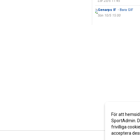
Lör 23/5 11:45
Genarps IF
- Bara GIF
Sön 10/5 15:00
För att hemsid
SportAdmin. De
frivilliga cooki
acceptera des