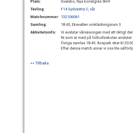
Plats:
Svalebo, Nya konstgräs 9m9
Tävling:
F14 Sydvästra C, vår
Matchnummer:
132106061
Samling:
18:45, Ekevallen omklädningsrum 3
Aktivitetsinfo:
Vi avslutar vårsäsongen med ett riktigt der
Ni som är med på fotbollsskolan ansluter o
Övriga samlas 18:45. Avspark sker kl 20:
Efter denna match unnar vi oss lite välfört
<< Tillbaka