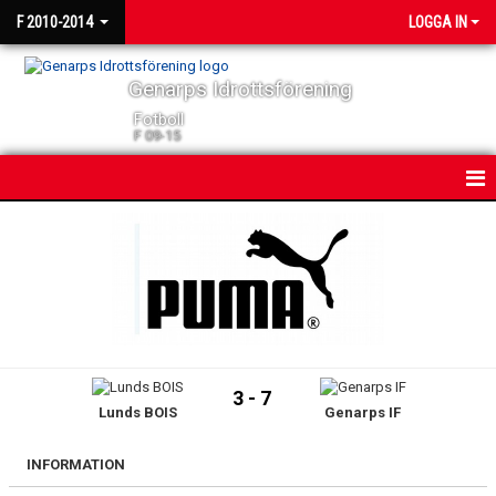
F 2010-2014
LOGGA IN
Genarps Idrottsförening
Fotboll
F 09-15
HEM
NYHETER
KALENDER
MATCHER
3 - 7
Lunds BOIS
Genarps IF
TRUPPEN
BILDGALLERI
INFORMATION