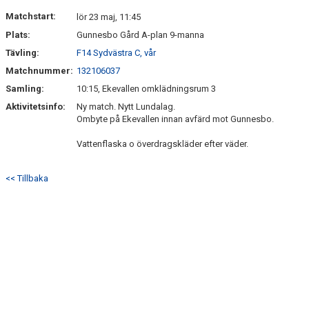
DOKUMENT
Matchstart:
lör 23 maj, 11:45
Plats:
Gunnesbo Gård A-plan 9-manna
KONTAKT
Tävling:
F14 Sydvästra C, vår
Matchnummer:
132106037
Samling:
10:15, Ekevallen omklädningsrum 3
Aktivitetsinfo:
Ny match. Nytt Lundalag.
Ombyte på Ekevallen innan avfärd mot Gunnesbo.
Vattenflaska o överdragskläder efter väder.
<< Tillbaka