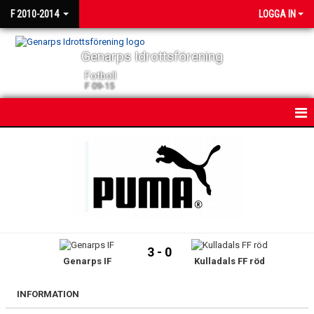
F 2010-2014
LOGGA IN
Genarps Idrottsförening
Fotboll
F 09-15
HEM
NYHETER
KALENDER
MATCHER
3 - 0
Genarps IF
Kulladals FF röd
TRUPPEN
BILDGALLERI
INFORMATION