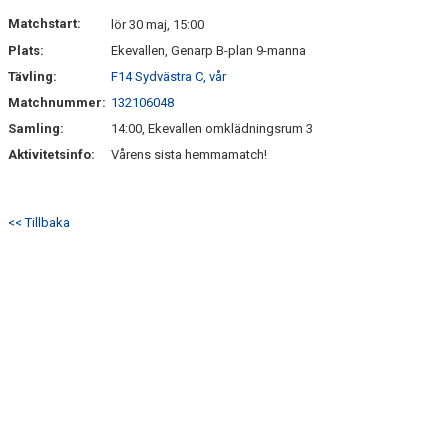
DOKUMENT
Matchstart:
lör 30 maj, 15:00
Plats:
Ekevallen, Genarp B-plan 9-manna
KONTAKT
Tävling:
F14 Sydvästra C, vår
Matchnummer:
132106048
Samling:
14:00, Ekevallen omklädningsrum 3
Aktivitetsinfo:
Vårens sista hemmamatch!
<< Tillbaka