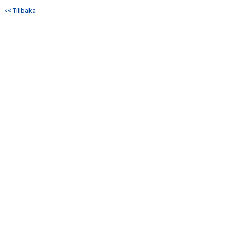
DOKUMENT
<< Tillbaka
KONTAKT