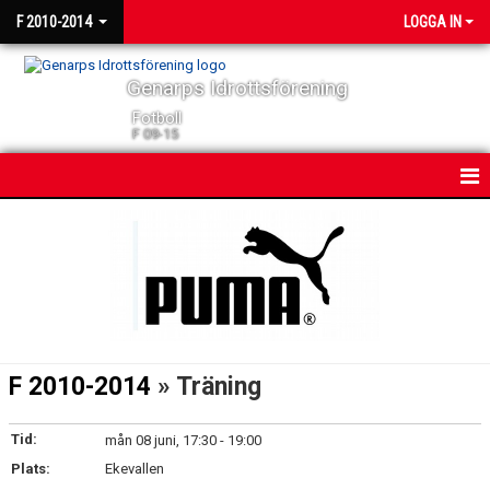
F 2010-2014
LOGGA IN
Genarps Idrottsförening
Fotboll
F 09-15
HEM
NYHETER
KALENDER
MATCHER
F 2010-2014
» Träning
TRUPPEN
Tid:
mån 08 juni, 17:30 - 19:00
BILDGALLERI
Plats:
Ekevallen