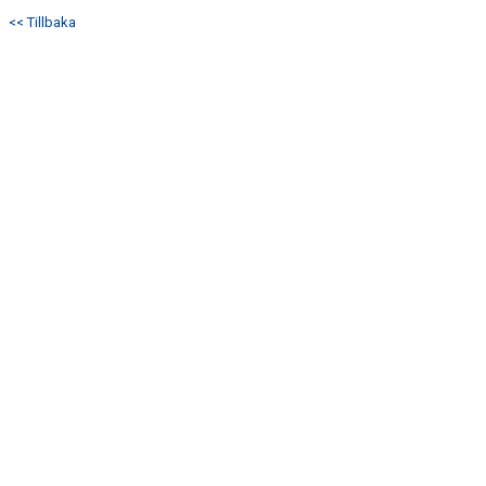
DOKUMENT
<< Tillbaka
KONTAKT