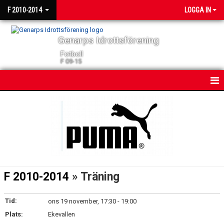
F 2010-2014
LOGGA IN
Genarps Idrottsförening
Fotboll
F 09-15
HEM
NYHETER
KALENDER
MATCHER
F 2010-2014
» Träning
TRUPPEN
Tid:
ons 19 november, 17:30 - 19:00
BILDGALLERI
Plats:
Ekevallen