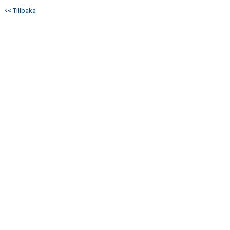
DOKUMENT
<< Tillbaka
KONTAKT