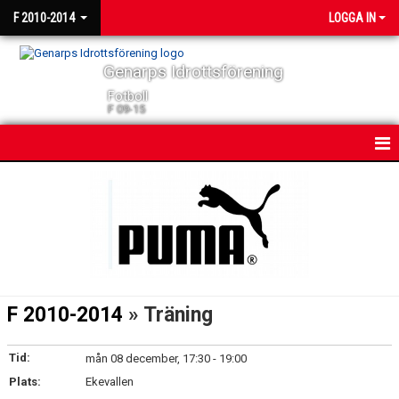
F 2010-2014
LOGGA IN
Genarps Idrottsförening
Fotboll
F 09-15
HEM
NYHETER
KALENDER
MATCHER
F 2010-2014
» Träning
TRUPPEN
Tid:
mån 08 december, 17:30 - 19:00
BILDGALLERI
Plats:
Ekevallen