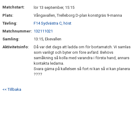
DOKUMENT
Matchstart:
lör 13 september, 15:15
Plats:
Vångavallen, Trelleborg D-plan konstgräs 9-manna
KONTAKT
Tävling:
F14 Sydvästra C, höst
Matchnummer:
132111021
Samling:
13:15, Ekevallen
Aktivitetsinfo:
Då var det dags att ladda om för bortamatch. Vi samlas
som vanligt och byter om före avfärd. Behövs
samåkning så kolla med varandra i första hand, annars
kontakta ledarna.
Svara gärna på kallelsen så fort ni kan så vi kan planera
????
<< Tillbaka