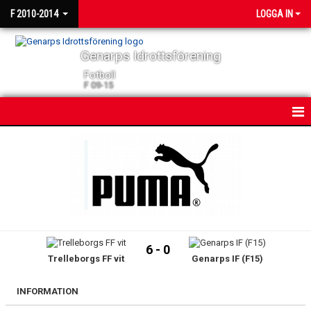
F 2010-2014
LOGGA IN
Genarps Idrottsförening
Fotboll
F 09-15
HEM
NYHETER
KALENDER
MATCHER
6 - 0
Trelleborgs FF vit
Genarps IF (F15)
TRUPPEN
BILDGALLERI
INFORMATION