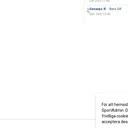
Lör 23/5 11:45
Genarps IF
- Bara GIF
Sön 10/5 15:00
För att hemsid
SportAdmin. De
frivilliga cooki
acceptera des