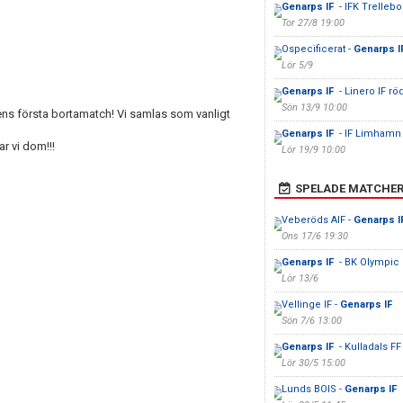
Genarps IF
- IFK Trellebo
Tor 27/8 19:00
Ospecificerat -
Genarps I
Lör 5/9
Genarps IF
- Linero IF rö
Sön 13/9 10:00
ens första bortamatch! Vi samlas som vanligt
Genarps IF
- IF Limhamn 
r vi dom!!!
Lör 19/9 10:00
SPELADE MATCHE
Veberöds AIF -
Genarps I
Ons 17/6 19:30
Genarps IF
- BK Olympic
Lör 13/6
Vellinge IF -
Genarps IF
Sön 7/6 13:00
Genarps IF
- Kulladals FF
Lör 30/5 15:00
Lunds BOIS -
Genarps IF