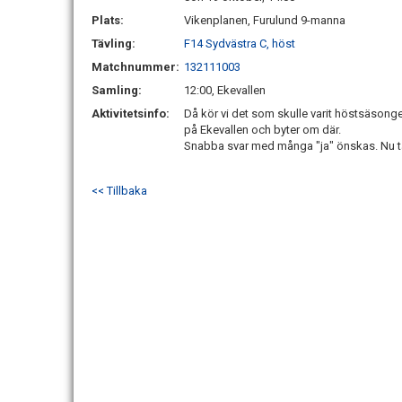
Plats:
Vikenplanen, Furulund 9-manna
Tävling:
F14 Sydvästra C, höst
Matchnummer:
132111003
Samling:
12:00, Ekevallen
Aktivitetsinfo:
Då kör vi det som skulle varit höstsäsong
på Ekevallen och byter om där.
Snabba svar med många "ja" önskas. Nu ta
<< Tillbaka