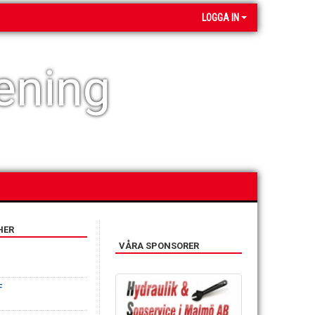
LOGGA IN
ening
HER
VÅRA SPONSORER
F