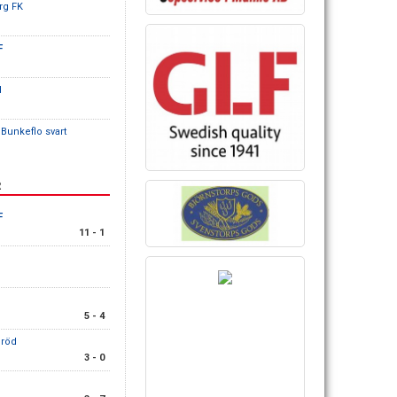
rg FK
F
d
Bunkeflo svart
R
F
11 - 1
5 - 4
 röd
3 - 0