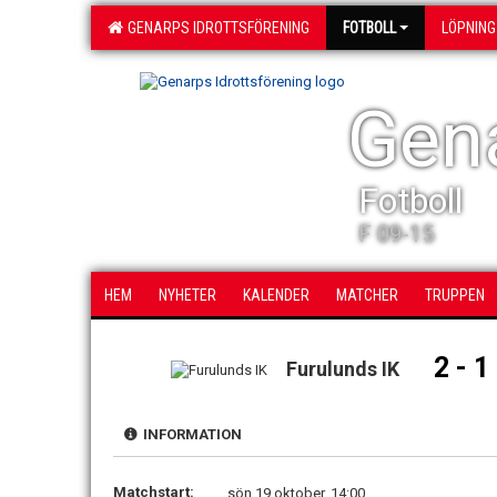
GENARPS IDROTTSFÖRENING
FOTBOLL
LÖPNING
Gena
Fotboll
F 09-15
HEM
NYHETER
KALENDER
MATCHER
TRUPPEN
2 - 1
Furulunds IK
INFORMATION
Matchstart:
sön 19 oktober, 14:00