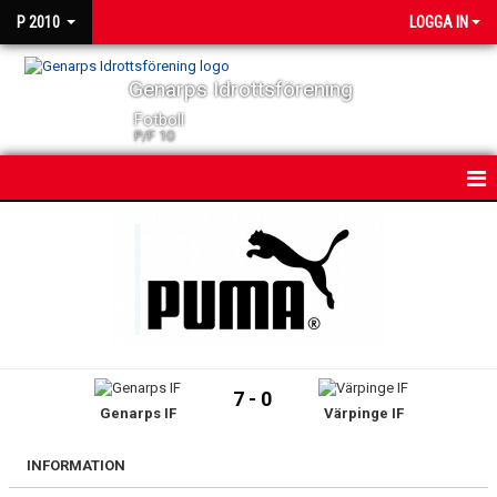
P 2010
LOGGA IN
Genarps Idrottsförening
Fotboll
P/F 10
HEM
NYHETER
KALENDER
TRUPPEN
7 - 0
Genarps IF
Värpinge IF
BILDGALLERI
DOKUMENT
INFORMATION