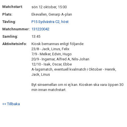
KONTAKT
Matchstart:
sön 12 oktober, 15:00
Plats:
Ekevallen, Genarp A-plan
MATCHER
Tävling:
P15 Sydvästra C2, höst
Matchnummer:
131220042
Samling:
13:45
Aktivitetsinfo:
Kiosk bemannas enligt följande:
23/8 - Jack, Linus, Felix
7/9 - Melker, Edvin, Hugo
20/9 - Ingemar, Alfred A, Nils-Johan
12/10 - Isak, Oscar, Ebbe
A-lagsmatch, eventuell kvalmatch i Oktober - Henrik,
Jack, Linus
Byt sinsemellan om ni ej kan. Kiosken ska vara öppen 30
min innan matchstart.
<< Tillbaka